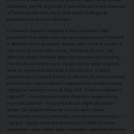
diocesana, che ha ringraziato il sacerdote per la sua presenza
a Fano in questo tour che lo vede girare l’Italia per la
presentazione dei suoi ultimi libri.
L’intervento di padre Solalinde è stato preceduto dalla
proiezione di un video sulla sua opera pastorale per i migranti
in Messico che lo ha portato diverse volte anche in carcere e
che ora lo fa vivere sotto scorta. “Ormai da 13 anni – ha
affermato padre Solalinde Alejandro durante il suo racconto –
non ho più parrocchia ma la mia parrocchia sono i migranti,
sono un missionario itinerante e vivo con loro. Il lavoro
pastorale con i migranti è pieno di difficoltà, ho avuto numerosi
problemi con i narcotrafficanti messicani che sfruttano questi
migranti in cammino verso gli Stati Uniti. Cosa ci insegnano i
migranti? – ha sottolineato padre Alejandro rivolgendosi ai
numerosi presenti – I migranti sono un segno del nostro
tempo, Dio ci parla attraverso loro che sono vittime
dell’egoismo umano e hanno Dio come loro unico sostegno. I
migranti – anche quelli che arrivano qui in Italia mi hanno
raccontato – sono vittime della criminalità e quindi più che mai