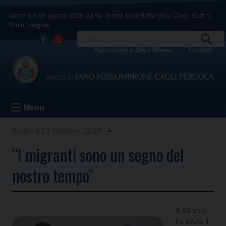
Skip
domenica 09 agosto 2026
Santa Teresa Benedetta della Croce (Edith)
to
Stein, vergine
content
CERCA
Facebook
Youtube
Parrocchie e Orari Messe
Contatti
Menu
19 Ottobre 2018
“I migranti sono un segno del
nostro tempo”
A 60 anni
ho avuto il