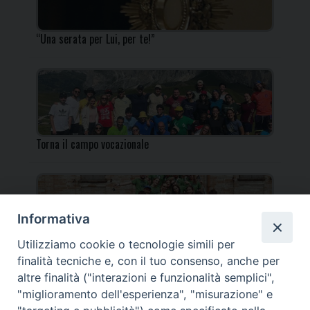
“Una serata per Lui, per te!”
Torna il campo vocazionale
Informativa
Utilizziamo cookie o tecnologie simili per
Torna il Campo Missionario Diocesano
finalità tecniche e, con il tuo consenso, anche per
altre finalità ("interazioni e funzionalità semplici",
"miglioramento dell'esperienza", "misurazione" e