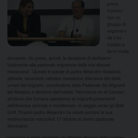
primo
incontro
con un
gruppo di
migranti e
dà li ho
iniziato a
farmi molte
domande. Ho preso, quindi, la decisione di dedicarmi
totalmente alla pastorale migratoria della mia diocesi
messicana”. Queste le parole di padre Alejandro Solalinde,
attivista, sacerdote cattolico messicano difensore dei diritti
umani dei migranti, coordinatore della Pastorale dei Migranti
del Messico e direttore dell’ostello “Hermanos en el Camino”,
struttura che fornisce assistenza ai migranti provenienti
dall’America centrale e meridionale, in viaggio verso gli Stati
Uniti. Proprio padre Alejandro ha voluto portare la sua
testimonianza mercoledì 17 ottobre al centro pastorale
diocesano.
L’incontro è stato introdotto da Michela Pagnini della Caritas