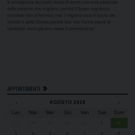
è un’esigenza dei nostri tempi di avere una cura pastorale
delle persone che migrano, perché il flusso migratorio
mondiale non si fermerà mai. I migranti sono il futuro del
mondo e della Chiesa perché loro non hanno paura di
cambiare, sono già loro stessi il cambiamento”.
APPUNTAMENTI
‹
AGOSTO 2026
›
Lun
Mar
Mer
Gio
Ven
Sab
Dom
27
28
29
30
31
1
2
Un
25
3
4
5
6
7
8
9
1
Sa