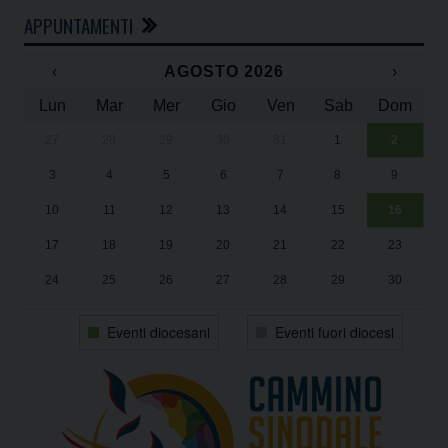
APPUNTAMENTI
‹
AGOSTO 2026
›
Lun
Mar
Mer
Gio
Ven
Sab
Dom
27
28
29
30
31
1
2
Un
25
3
4
5
6
7
8
9
1
Sa
10
11
12
13
14
15
16
17
18
19
20
21
22
23
24
25
26
27
28
29
30
31
1
2
3
4
5
6
Eventi diocesani
Eventi fuori diocesi