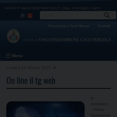
Skip
venerdì 07 agosto 2026
Santi Sisto II, papa, e compagni, martiri
to
content
CERCA
Facebook
Youtube
Parrocchie e Orari Messe
Contatti
Menu
14 Marzo 2019
On line il tg web
In
sommario:
– Primo
Quaresimal