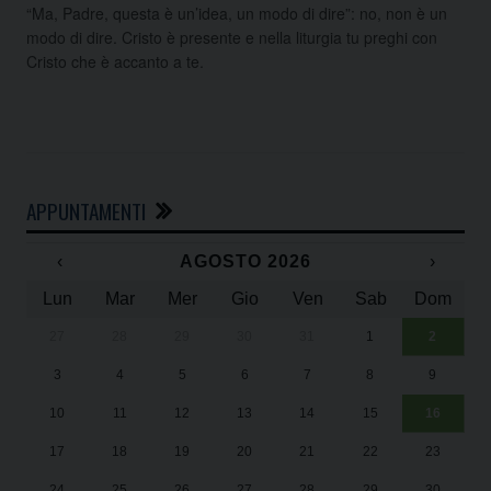
“Ma, Padre, questa è un’idea, un modo di dire”: no, non è un
modo di dire. Cristo è presente e nella liturgia tu preghi con
Cristo che è accanto a te.
APPUNTAMENTI
‹
AGOSTO 2026
›
Lun
Mar
Mer
Gio
Ven
Sab
Dom
27
28
29
30
31
1
2
Un
25
3
4
5
6
7
8
9
1
Sa
10
11
12
13
14
15
16
17
18
19
20
21
22
23
24
25
26
27
28
29
30