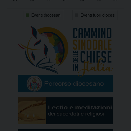
31
1
2
3
4
5
6
Eventi diocesani
Eventi fuori diocesi