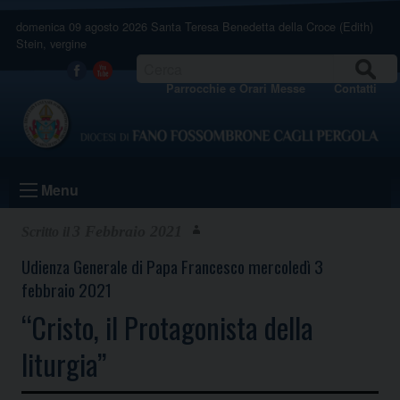
Skip
domenica 09 agosto 2026
Santa Teresa Benedetta della Croce (Edith)
to
Stein, vergine
content
CERCA
Facebook
Youtube
Parrocchie e Orari Messe
Contatti
Menu
3 Febbraio 2021
Udienza Generale di Papa Francesco mercoledì 3
febbraio 2021
“Cristo, il Protagonista della
liturgia”