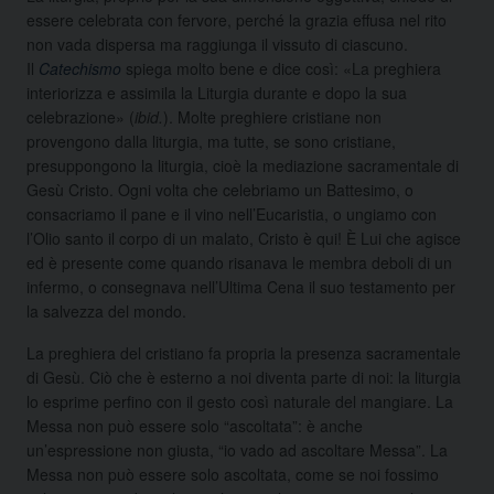
essere celebrata con fervore, perché la grazia effusa nel rito
non vada dispersa ma raggiunga il vissuto di ciascuno.
Il
Catechismo
spiega molto bene e dice così: «La preghiera
interiorizza e assimila la Liturgia durante e dopo la sua
celebrazione» (
ibid.
). Molte preghiere cristiane non
provengono dalla liturgia, ma tutte, se sono cristiane,
presuppongono la liturgia, cioè la mediazione sacramentale di
Gesù Cristo. Ogni volta che celebriamo un Battesimo, o
consacriamo il pane e il vino nell’Eucaristia, o ungiamo con
l’Olio santo il corpo di un malato, Cristo è qui! È Lui che agisce
ed è presente come quando risanava le membra deboli di un
infermo, o consegnava nell’Ultima Cena il suo testamento per
la salvezza del mondo.
La preghiera del cristiano fa propria la presenza sacramentale
di Gesù. Ciò che è esterno a noi diventa parte di noi: la liturgia
lo esprime perfino con il gesto così naturale del mangiare. La
Messa non può essere solo “ascoltata”: è anche
un’espressione non giusta, “io vado ad ascoltare Messa”. La
Messa non può essere solo ascoltata, come se noi fossimo