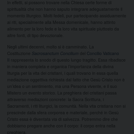
In effetti, si possono trovare nella Chiesa certe forme di
spiritualità che non hanno saputo integrare adeguatamente il
momento liturgico. Molti fedeli, pur partecipando assiduamente
ai riti, specialmente alla Messa domenicale, hanno attinto
alimento per la loro fede e la loro vita spirituale piuttosto da
altre fonti, di tipo devozionale.
Negli ultimi decenni, molto si è camminato. La
Costituzione
Sacrosanctum Concilium
del
Concilio Vaticano
II
rappresenta lo snodo di questo lungo tragitto. Essa ribadisce
in maniera completa e organica l’importanza della divina
liturgia per la vita dei cristiani, i quali trovano in essa quella
mediazione oggettiva richiesta dal fatto che Gesù Cristo non è
un’idea o un sentimento, ma una Persona vivente, e il suo
Mistero un evento storico. La preghiera dei cristiani passa
attraverso mediazioni concrete: la Sacra Scrittura, i
Sacramenti, i riti liturgici, la comunità. Nella vita cristiana non si
prescinde dalla sfera corporea e materiale, perché in Gesù
Cristo essa è diventata via di salvezza. Potremmo dire che
dobbiamo pregare anche con il corpo: il corpo entra nella
preghiera.