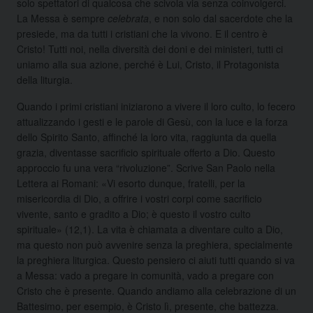
solo spettatori di qualcosa che scivola via senza coinvolgerci.
La Messa è sempre
celebrata
, e non solo dal sacerdote che la
presiede, ma da tutti i cristiani che la vivono. E il centro è
Cristo! Tutti noi, nella diversità dei doni e dei ministeri, tutti ci
uniamo alla sua azione, perché è Lui, Cristo, il Protagonista
della liturgia.
Quando i primi cristiani iniziarono a vivere il loro culto, lo fecero
attualizzando i gesti e le parole di Gesù, con la luce e la forza
dello Spirito Santo, affinché la loro vita, raggiunta da quella
grazia, diventasse sacrificio spirituale offerto a Dio. Questo
approccio fu una vera “rivoluzione”. Scrive San Paolo nella
Lettera ai Romani: «Vi esorto dunque, fratelli, per la
misericordia di Dio, a offrire i vostri corpi come sacrificio
vivente, santo e gradito a Dio; è questo il vostro culto
spirituale» (12,1). La vita è chiamata a diventare culto a Dio,
ma questo non può avvenire senza la preghiera, specialmente
la preghiera liturgica. Questo pensiero ci aiuti tutti quando si va
a Messa: vado a pregare in comunità, vado a pregare con
Cristo che è presente. Quando andiamo alla celebrazione di un
Battesimo, per esempio, è Cristo lì, presente, che battezza.