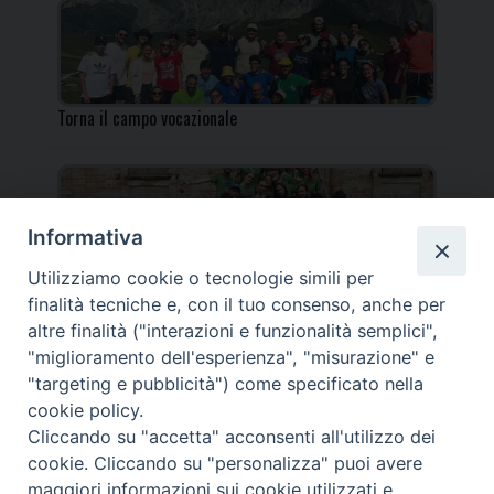
Torna il campo vocazionale
Informativa
Utilizziamo cookie o tecnologie simili per
Torna il Campo Missionario Diocesano
finalità tecniche e, con il tuo consenso, anche per
altre finalità ("interazioni e funzionalità semplici",
"miglioramento dell'esperienza", "misurazione" e
"targeting e pubblicità") come specificato nella
cookie policy.
_____________________________________________________
Cliccando su "accetta" acconsenti all'utilizzo dei
_____________________________
cookie. Cliccando su "personalizza" puoi avere
DIOCESI DI FANO FOSSOMBRONE CAGLI PERGOLA | Via Roma,
maggiori informazioni sui cookie utilizzati e