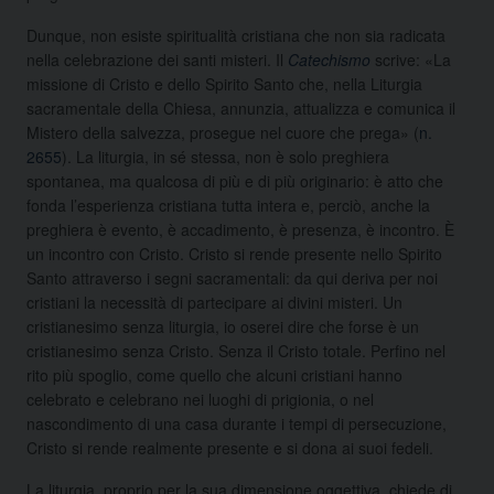
Dunque, non esiste spiritualità cristiana che non sia radicata
nella celebrazione dei santi misteri. Il
Catechismo
scrive: «La
missione di Cristo e dello Spirito Santo che, nella Liturgia
sacramentale della Chiesa, annunzia, attualizza e comunica il
Mistero della salvezza, prosegue nel cuore che prega» (
n.
2655
). La liturgia, in sé stessa, non è solo preghiera
spontanea, ma qualcosa di più e di più originario: è atto che
fonda l’esperienza cristiana tutta intera e, perciò, anche la
preghiera è evento, è accadimento, è presenza, è incontro. È
un incontro con Cristo. Cristo si rende presente nello Spirito
Santo attraverso i segni sacramentali: da qui deriva per noi
cristiani la necessità di partecipare ai divini misteri. Un
cristianesimo senza liturgia, io oserei dire che forse è un
cristianesimo senza Cristo. Senza il Cristo totale. Perfino nel
rito più spoglio, come quello che alcuni cristiani hanno
celebrato e celebrano nei luoghi di prigionia, o nel
nascondimento di una casa durante i tempi di persecuzione,
Cristo si rende realmente presente e si dona ai suoi fedeli.
La liturgia, proprio per la sua dimensione oggettiva, chiede di