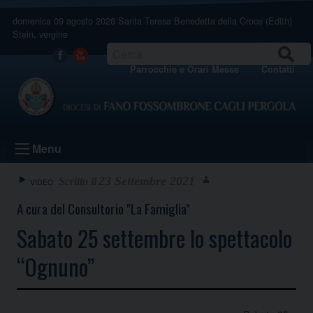
Skip
domenica 09 agosto 2026
Santa Teresa Benedetta della Croce (Edith)
to
Stein, vergine
content
CERCA
Facebook
Youtube
Parrocchie e Orari Messe
Contatti
Menu
23 Settembre 2021
VIDEO
A cura del Consultorio "La Famiglia"
Sabato 25 settembre lo spettacolo
“Ognuno”