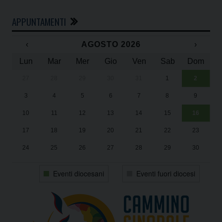
APPUNTAMENTI
‹
AGOSTO 2026
›
Lun
Mar
Mer
Gio
Ven
Sab
Dom
27
28
29
30
31
1
2
Un
25
3
4
5
6
7
8
9
1
Sa
10
11
12
13
14
15
16
17
18
19
20
21
22
23
24
25
26
27
28
29
30
31
1
2
3
4
5
6
Eventi diocesani
Eventi fuori diocesi