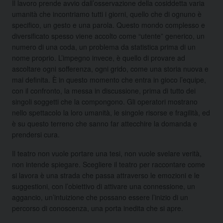
Il lavoro prende avvio dall’osservazione della cosiddetta varia
umanità che incontriamo tutti i giorni, quello che di ognuno è
specifico, un gesto e una parola. Questo mondo complesso e
diversificato spesso viene accolto come “utente” generico, un
numero di una coda, un problema da statistica prima di un
nome proprio. L’impegno invece, è quello di provare ad
ascoltare ogni sofferenza, ogni grido, come una storia nuova e
mai definita. È in questo momento che entra in gioco l’equipe,
con il confronto, la messa in discussione, prima di tutto dei
singoli soggetti che la compongono. Gli operatori mostrano
nello spettacolo la loro umanità, le singole risorse e fragilità, ed
è su questo terreno che sanno far attecchire la domanda e
prendersi cura.
Il teatro non vuole portare una tesi, non vuole svelare verità,
non intende spiegare. Scegliere il teatro per raccontare come
si lavora è una strada che passa attraverso le emozioni e le
suggestioni, con l’obiettivo di attivare una connessione, un
aggancio, un’intuizione che possano essere l’inizio di un
percorso di conoscenza, una porta inedita che si apre.