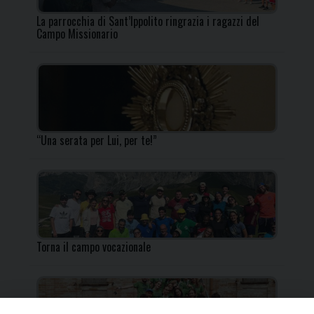
La parrocchia di Sant’Ippolito ringrazia i ragazzi del
Campo Missionario
“Una serata per Lui, per te!”
Torna il campo vocazionale