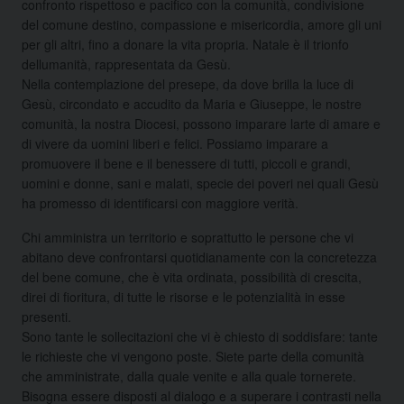
confronto rispettoso e pacifico con la comunità, condivisione
del comune destino, compassione e misericordia, amore gli uni
per gli altri, fino a donare la vita propria. Natale è il trionfo
dellumanità, rappresentata da Gesù.
Nella contemplazione del presepe, da dove brilla la luce di
Gesù, circondato e accudito da Maria e Giuseppe, le nostre
comunità, la nostra Diocesi, possono imparare larte di amare e
di vivere da uomini liberi e felici. Possiamo imparare a
promuovere il bene e il benessere di tutti, piccoli e grandi,
uomini e donne, sani e malati, specie dei poveri nei quali Gesù
ha promesso di identificarsi con maggiore verità.
Chi amministra un territorio e soprattutto le persone che vi
abitano deve confrontarsi quotidianamente con la concretezza
del bene comune, che è vita ordinata, possibilità di crescita,
direi di fioritura, di tutte le risorse e le potenzialità in esse
presenti.
Sono tante le sollecitazioni che vi è chiesto di soddisfare: tante
le richieste che vi vengono poste. Siete parte della comunità
che amministrate, dalla quale venite e alla quale tornerete.
Bisogna essere disposti al dialogo e a superare i contrasti nella