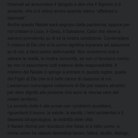
chiamati ad annunciare il Vangelo e dire che il Signore ci è
accanto, che ci è vicino anche quando siamo “affaticati e
oppressi”.
Anche questo Natale sarà segnato dalla pandemia; eppure per
noi cristiani è Luce, è Gesù, il Salvatore, Colui che viene a
salvarci prendendo su di sé la nostra condizione. Contemplare
il mistero di Dio che si fa uomo significa imparare ad assumere
su di noi, a farci carico dellumanità. Non riusciremo mai a
salvare la realtà, la nostra comunità, se non ci facciamo carico,
se non ci assumiamo tutti insieme delle responsabilità. Il
mistero del Natale ci spinge a entrare in questa logica, quella
del Figlio di Dio che si è fatto carico di ciascuno di noi.
Lasciamoci coinvolgere nellamore di Dio per essere attrattivi,
per dare dignità alle persone che sono le risorse vere del
nostro territorio.
La società civile è alle prese con i problemi quotidiani,
riguardanti il lavoro, la salute, la sanità, i temi ambientali e il
dissesto idrogeologico, la vivibilità delle città.
Il Natale ritorna per ricordarci che Gesù si è fatto uomo, e
come uomo ha vissuto facendosi lavoro, fatica, studio, dialogo,