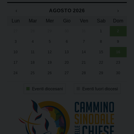
‹
AGOSTO 2026
›
Lun
Mar
Mer
Gio
Ven
Sab
Dom
27
28
29
30
31
1
2
Un
25
3
4
5
6
7
8
9
1
Sa
10
11
12
13
14
15
16
17
18
19
20
21
22
23
24
25
26
27
28
29
30
31
1
2
3
4
5
6
Eventi diocesani
Eventi fuori diocesi