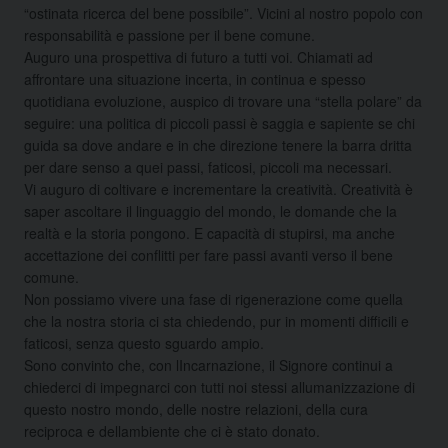
“ostinata ricerca del bene possibile”. Vicini al nostro popolo con
responsabilità e passione per il bene comune.
Auguro una prospettiva di futuro a tutti voi. Chiamati ad
affrontare una situazione incerta, in continua e spesso
quotidiana evoluzione, auspico di trovare una “stella polare” da
seguire: una politica di piccoli passi è saggia e sapiente se chi
guida sa dove andare e in che direzione tenere la barra dritta
per dare senso a quei passi, faticosi, piccoli ma necessari.
Vi auguro di coltivare e incrementare la creatività. Creatività è
saper ascoltare il linguaggio del mondo, le domande che la
realtà e la storia pongono. E capacità di stupirsi, ma anche
accettazione dei conflitti per fare passi avanti verso il bene
comune.
Non possiamo vivere una fase di rigenerazione come quella
che la nostra storia ci sta chiedendo, pur in momenti difficili e
faticosi, senza questo sguardo ampio.
Sono convinto che, con lIncarnazione, il Signore continui a
chiederci di impegnarci con tutti noi stessi allumanizzazione di
questo nostro mondo, delle nostre relazioni, della cura
reciproca e dellambiente che ci è stato donato.