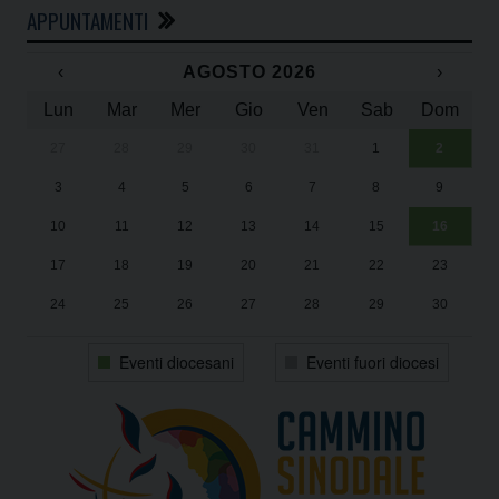
APPUNTAMENTI
‹
AGOSTO 2026
›
Lun
Mar
Mer
Gio
Ven
Sab
Dom
27
28
29
30
31
1
2
Un
25
3
4
5
6
7
8
9
1
Sa
10
11
12
13
14
15
16
17
18
19
20
21
22
23
24
25
26
27
28
29
30
31
1
2
3
4
5
6
Eventi diocesani
Eventi fuori diocesi