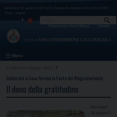
Skip
domenica 09 agosto 2026
Santa Teresa Benedetta della Croce (Edith)
to
Stein, vergine
content
CERCA
Facebook
Youtube
Parrocchie e Orari Messe
Contatti
Menu
23 Giugno 2022
Celebrata a Casa Serena la Festa dei Ringraziamento
Il dono della gratitudine
Mercoledì
22 giugno il