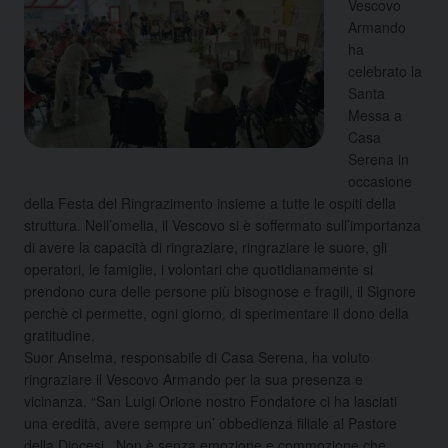
Vescovo
Armando
ha
celebrato la
Santa
Messa a
Casa
Serena in
occasione
della Festa del Ringrazimento insieme a tutte le ospiti della
struttura. Nell’omelia, il Vescovo si è soffermato sull’importanza
di avere la capacità di ringraziare, ringraziare le suore, gli
operatori, le famiglie, i volontari che quotidianamente si
prendono cura delle persone più bisognose e fragili, il Signore
perchè ci permette, ogni giorno, di sperimentare il dono della
gratitudine.
Suor Anselma, responsabile di Casa Serena, ha voluto
ringraziare il Vescovo Armando per la sua presenza e
vicinanza. “San Luigi Orione nostro Fondatore ci ha lasciati
una eredità, avere sempre un’ obbedienza filiale al Pastore
della Diocesi. Non è senza emozione e commozione che