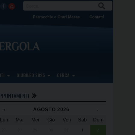
CER
Facebook
Youtube
CA
Parrocchie e Orari Messe
Contatti
TI
GIUBILEO 2025
CERCA
PPUNTAMENTI
‹
AGOSTO 2026
›
Lun
Mar
Mer
Gio
Ven
Sab
Dom
x
x
27
28
29
30
31
1
2
Una giornata 
25° anniversa