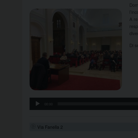
Dome
l’in
A re
resp
diver
Di s
Aud
Pla
00:00
Via Fanella 2