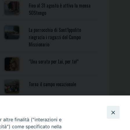
Fino al 31 agosto è attiva la mensa
SOStengo
La parrocchia di Sant’Ippolito
ringrazia i ragazzi del Campo
Missionario
“Una serata per Lui, per te!”
Torna il campo vocazionale
Torna il Campo Missionario
Diocesano
altre finalità ("interazioni e
cità") come specificato nella