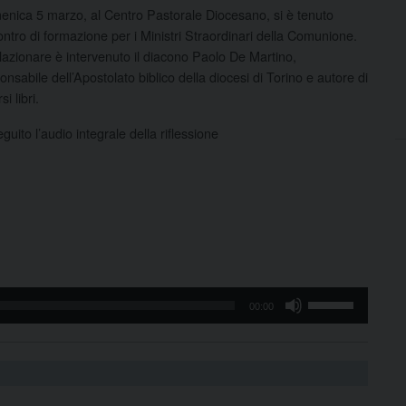
nica 5 marzo, al Centro Pastorale Diocesano, si è tenuto
contro di formazione per i Ministri Straordinari della Comunione.
lazionare è intervenuto il diacono Paolo De Martino,
onsabile dell’Apostolato biblico della diocesi di Torino e autore di
si libri.
eguito l’audio integrale della riflessione
io
yer
Usa
00:00
i
tasti
freccia
su/giù
per