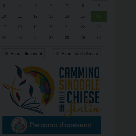
3
4
5
6
7
8
9
alle
Luca Santini
13:00
10
11
12
13
14
15
16
17
18
19
20
21
22
23
24
25
26
27
28
29
30
31
1
2
3
4
5
6
Eventi diocesani
Eventi fuori diocesi