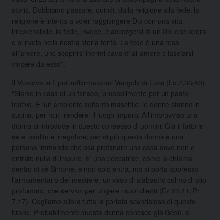
storia. Dobbiamo passare, quindi, dalla religione alla fede: la
religione è intenta a voler raggiungere Dio con una vita
irreprensibile, la fede, invece, è accorgersi di un Dio che opera
e si rivela nella nostra storia ferita. La fede è una resa
all’amore, uno scoprirsi inermi davanti all’amore e lasciarsi
vincere da esso”.
Il Vescovo si è poi soffermato sul Vangelo di Luca (Lc 7,36-50).
“Siamo in casa di un fariseo, probabilmente per un pasto
festivo. E’ un ambiente soltanto maschile: le donne stanno in
cucina, per non rendere il luogo impuro. All’improvviso una
donna si introduce in questo consesso di uomini. Già il fatto in
se e insolito e irregolare; per di più questa donna è una
persona immonda che osa profanare una casa dove non e
entrato nulla di impuro. E’ una peccatrice, come la chiama
dentro di sè Simone, e non solo entra, ma si porta appresso
l’armamentario del mestiere: un vaso di alabastro colmo di olio
profumato, che serviva per ungere i suoi clienti (Ez 23,41; Pr
7,17). Cogliamo allora tutta la portata scandalosa di questo
brano. Probabilmente questa donna conosce già Gesù, o