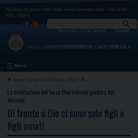
Skip
domenica 09 agosto 2026
Santa Teresa Benedetta della Croce (Edith)
to
Stein, vergine
content
CERCA
Facebook
Youtube
Parrocchie e Orari Messe
Contatti
Menu
14 Marzo 2023
VIDEO
La meditazione del Terzo Quaresimale guidata dal
Vescovo
Di fronte a Dio ci sono solo figli e
figli amati