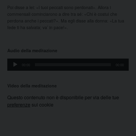
Poi disse a lei: «I tuoi peccati sono perdonati». Allora i
commensali cominciarono a dire tra sé: «Chi è costui che
perdona anche i peccati?». Ma egli disse alla donna: «La tua
fede ti ha salvata; va’ in pace!».
Audio della meditazione
Audio
00:00
00:00
Player
Video della meditazione
Questo contenuto non è disponibile per via delle tue
preferenze
sui cookie