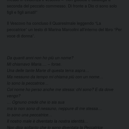
seconda del peccato commesso. Di fronte a Dio ci sono solo
figli e figli amati!”
Il Vescovo ha concluso il Quaresimale leggendo “La
peccatrice” un testo di Marina Marcolini all’interno del libro “Per
voce di donna”.
Da quanti anni non ho più un nome?
Mi chiamavo Maria…. – forse.
Una delle tante Marie di questa terra aspra…
Ma nessuno da tempo mi chiama più con un nome…
Io sono la peccatrice…
Col nome ho perso anche me stessa: chi sono? E da dove
vengo?
… Ognuno crede che io sia sua
ma io non sono di nessuno, neppure di me stessa…
Io sono una peccatrice…
Il nostro male è diventato la nostra identità…
Non dico soltanto che io sono diventata la Peccatrice