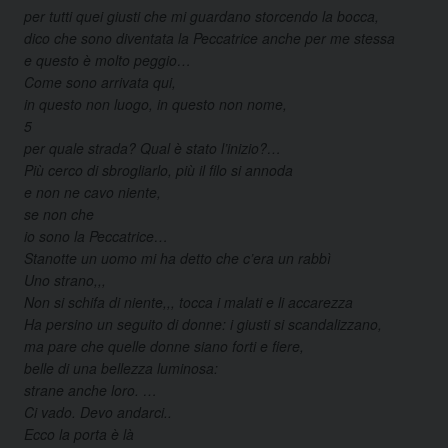
per tutti quei giusti che mi guardano storcendo la bocca,
dico che sono diventata la Peccatrice anche per me stessa
e questo è molto peggio…
Come sono arrivata qui,
in questo non luogo, in questo non nome,
5
per quale strada? Qual è stato l’inizio?…
Più cerco di sbrogliarlo, più il filo si annoda
e non ne cavo niente,
se non che
io sono la Peccatrice…
Stanotte un uomo mi ha detto che c’era un rabbì
Uno strano,,,
Non si schifa di niente,,, tocca i malati e li accarezza
Ha persino un seguito di donne: i giusti si scandalizzano,
ma pare che quelle donne siano forti e fiere,
belle di una bellezza luminosa:
strane anche loro. …
Ci vado. Devo andarci..
Ecco la porta è là