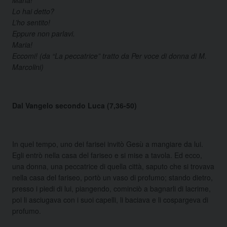
Lo hai detto?
L’ho sentito!
Eppure non parlavi.
Maria!
Eccomi! (da “La peccatrice” tratto da Per voce di donna di M.
Marcolini)
Dal Vangelo secondo Luca (7,36-50)
In quel tempo, uno dei farisei invitò Gesù a mangiare da lui.
Egli entrò nella casa del fariseo e si mise a tavola. Ed ecco,
una donna, una peccatrice di quella città, saputo che si trovava
nella casa del fariseo, portò un vaso di profumo; stando dietro,
presso i piedi di lui, piangendo, cominciò a bagnarli di lacrime,
poi li asciugava con i suoi capelli, li baciava e li cospargeva di
profumo.