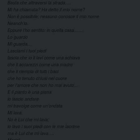
Basta che attraversi la strada….
Mi ha chiamata? Ha detto il mio nome?
Non è possibile: nessuno conosce il mio nome
Neanch’io.
Eppure l’ho sentito: in quella casa…….
Lo guardo
Mi guarda…
Lasciami i tuoi piedi
lascia che io li lavi come una schiava
che li accarezzi come una madre
che li riempia di tutti i baci
che ho tenuto chiusi nel cuore
per l’amore che non ho mai avuto…
E il pianto è una piena
lo lascio andare
mi travolge come un’ondata
Mi lava.
No è Lui che mi lava:
io lavo i suoi piedi con le mie lacrime
ma è Lui che mi lava….
Maria!