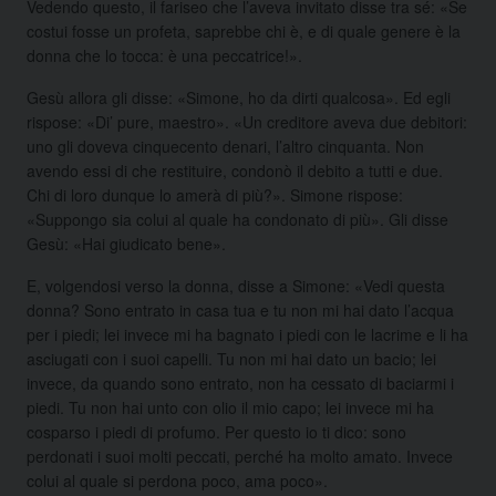
Vedendo questo, il fariseo che l’aveva invitato disse tra sé: «Se
costui fosse un profeta, saprebbe chi è, e di quale genere è la
donna che lo tocca: è una peccatrice!».
Gesù allora gli disse: «Simone, ho da dirti qualcosa». Ed egli
rispose: «Di’ pure, maestro». «Un creditore aveva due debitori:
uno gli doveva cinquecento denari, l’altro cinquanta. Non
avendo essi di che restituire, condonò il debito a tutti e due.
Chi di loro dunque lo amerà di più?». Simone rispose:
«Suppongo sia colui al quale ha condonato di più». Gli disse
Gesù: «Hai giudicato bene».
E, volgendosi verso la donna, disse a Simone: «Vedi questa
donna? Sono entrato in casa tua e tu non mi hai dato l’acqua
per i piedi; lei invece mi ha bagnato i piedi con le lacrime e li ha
asciugati con i suoi capelli. Tu non mi hai dato un bacio; lei
invece, da quando sono entrato, non ha cessato di baciarmi i
piedi. Tu non hai unto con olio il mio capo; lei invece mi ha
cosparso i piedi di profumo. Per questo io ti dico: sono
perdonati i suoi molti peccati, perché ha molto amato. Invece
colui al quale si perdona poco, ama poco».