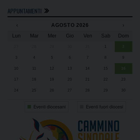
APPUNTAMENTI
‹
AGOSTO 2026
›
Lun
Mar
Mer
Gio
Ven
Sab
Dom
27
28
29
30
31
1
2
Un
25
3
4
5
6
7
8
9
1
Sa
10
11
12
13
14
15
16
17
18
19
20
21
22
23
24
25
26
27
28
29
30
31
1
2
3
4
5
6
Eventi diocesani
Eventi fuori diocesi