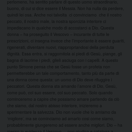
perlomeno, ha sentito parlare di questo uomo straordinario,
buono, di cui si dice essere il Messia. Non ha nulla da perdere,
quindi lei osa. Anche noi talvolta ci convinciamo che il nostro
peccato, il nostro male, la nostra sporcizia interiore ci
impediscano in qualche modo di accostarci a Dio. Questa
donna – ha proseguito il Vescovo – incurante di tutte le
prescrizioni, ci insegna invece che l’importante è essere guariti,
rigenerati, diventare nuovi, riappropriandosi della perduta
dignità. Essa entra, si raggomitola ai piedi di Gesù, piange, gli
bagna di lacrime i piedi, glieli asciuga con i capelli. A questo
punto Simone pensa che se Gesù fosse un profeta non
permetterebbe un tale comportamento, tanto più da parte di
una donna come questa: un uomo di Dio deve rifuggire i
peccatori. Questa donna sta amando l’amore di Dio, Gesù,
come può, col suo essere, col suo peccato. Solo quando
cominceremo a capire che possiamo amare partendo da ciò
che siamo, dal nostro abisso interiore, inizieremo a
sperimentare la salvezza. Dio non vuole che lo amiamo da
‘migliore’, ma se cominciamo ad amarlo cosi come siamo,
probabilmente giungeremo ad essere anche migliori. Dio – ha
messo in evidenza il Vescovo – non giudica e cataloga a