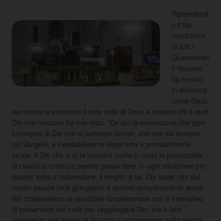
Riprendend
o il filo
conduttore
di tutti i
Quaresimali
il Vescovo
ha messo
in evidenza
come Gesù
sia venuto a mostrarci il vero volto di Dio e a rivelarci chi è quel
Dio che nessuno ha mai visto. “Da qui la convinzione che ogni
immagine di Dio che ci portiamo dentro, che non sia fondata
sul Vangelo, è inevitabilmente imperfetta e probabilmente
errata. Il Dio che ci si fa incontro mette in moto le potenzialità
di ciascuna creatura perché possa dare, in ogni situazione per
quanto ferita e fallimentare, il meglio di sé. Dio vuole che dal
nostro essere feriti giungiamo a sentirci semplicemente amati.
Nel cristianesimo la questione fondamentale non è il tentativo
di preservarsi dal male per raggiungere Dio, ma è fare
esperienza dell’amore di Dio che ci accompagna nella nostra