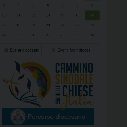
3
4
5
6
7
8
9
alle
Luca Santini
13:00
10
11
12
13
14
15
16
17
18
19
20
21
22
23
24
25
26
27
28
29
30
31
1
2
3
4
5
6
Eventi diocesani
Eventi fuori diocesi