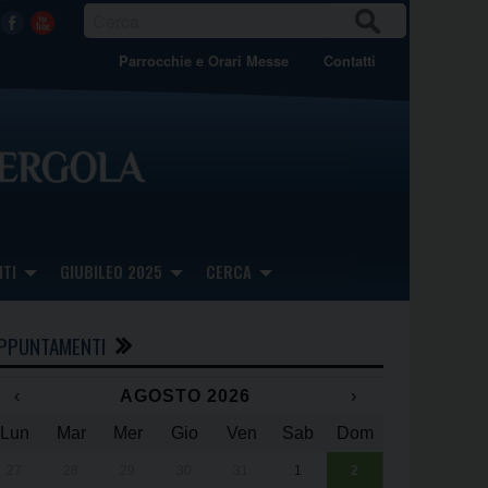
CER
Facebook
Youtube
CA
Parrocchie e Orari Messe
Contatti
TI
GIUBILEO 2025
CERCA
PPUNTAMENTI
‹
AGOSTO 2026
›
Lun
Mar
Mer
Gio
Ven
Sab
Dom
x
x
27
28
29
30
31
1
2
Una giornata 
25° anniversa