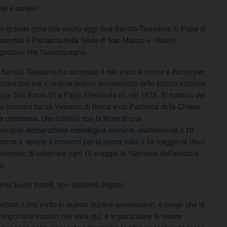
lli e sorelle!
n grande gioia che saluto oggi Sua Santità Tawadros II, Papa di
sandria e Patriarca della Sede di San Marco, e l’illustre
gazione che l’accompagna.
Santità Tawadros ha accettato il mio invito a venire a Roma per
brare con me il cinquantesimo anniversario dello storico incontro
apa San Paolo VI e Papa Shenouda III, nel 1973. Si trattava del
o incontro tra un Vescovo di Roma e un Patriarca della Chiesa
a ortodossa, che culminò con la firma di una
orabile
dichiarazione cristologica comune
, esattamente il 10
os è venuto a trovarmi per la prima volta il 10 maggio di dieci
proposto di celebrare ogni 10 maggio la “Giornata dell’amicizia
o.
mo buoni fratelli, non abbiamo litigato!
ttato il mio invito in questo duplice anniversario, e prego che la
 importanti incontri che avrà qui, e in particolare le nostre