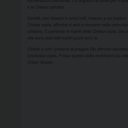
conversazioni personali. La ringrazio di cuore per il S
e la Chiesa cattolica.
Santità, cari Vescovi e amici tutti, insieme a voi imploro
Chiesa copta, affinché ci aiuti a crescere nella comuni
cristiano. E parlando di martiri della Chiesa copta, che s
che sono stati fatti martiri pochi anni fa.
Chiedo a tutti i presenti di pregare Dio affinché benedi
ortodossa copta. Possa questa visita avvicinarci più c
Cristo! Grazie.