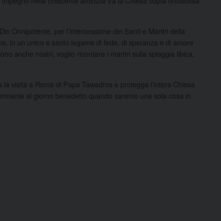
uo impegno nella crescente amicizia tra la Chiesa copta ortodossa
 Dio Onnipotente, per l’intercessione dei Santi e Martiri della
one, in un unico e santo legame di fede, di speranza e di amore
ono anche nostri, voglio ricordare i martiri sulla spiaggia libica,
ca la visita a Roma di Papa Tawadros e protegga l’intera Chiesa
elermente al giorno benedetto quando saremo una sola cosa in