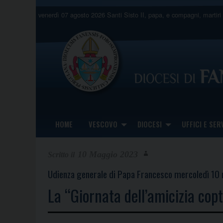
Skip
venerdì 07 agosto 2026
Santi Sisto II, papa, e compagni, martiri
to
content
HOME
VESCOVO
DIOCESI
UFFICI E SERV
10 Maggio 2023
Udienza generale di Papa Francesco mercoledì 10
La “Giornata dell’amicizia copt