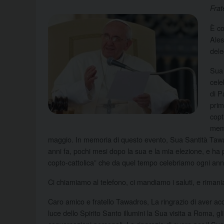
Frate
È co
Ales
dele
Sua 
cele
di P
prim
copt
mem
maggio. In memoria di questo evento, Sua Santità Tawadr
anni fa, pochi mesi dopo la sua e la mia elezione, e ha 
copto-cattolica” che da quel tempo celebriamo ogni ann
Ci chiamiamo al telefono, ci mandiamo i saluti, e rimania
Caro amico e fratello Tawadros, La ringrazio di aver acce
luce dello Spirito Santo illumini la Sua visita a Roma, gli