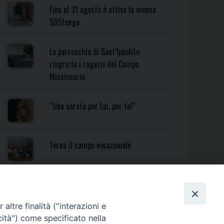
Fino al 31 agosto è attiva la mensa
SOStengo
La parrocchia di Sant’Ippolito
ringrazia i ragazzi del Campo
Missionario
“Una serata per Lui, per te!”
Torna il campo vocazionale
Torna il Campo Missionario
Diocesano
altre finalità ("interazioni e
cità") come specificato nella