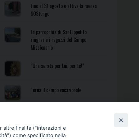
Fino al 31 agosto è attiva la mensa
SOStengo
La parrocchia di Sant’Ippolito
ringrazia i ragazzi del Campo
Missionario
“Una serata per Lui, per te!”
Torna il campo vocazionale
Torna il Campo Missionario
Diocesano
altre finalità ("interazioni e
cità") come specificato nella