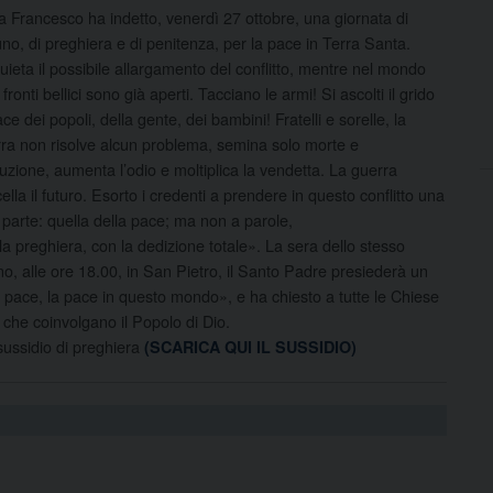
 Francesco ha indetto, venerdì 27 ottobre, una giornata di
uno, di preghiera e di penitenza, per la pace in Terra Santa.
uieta il possibile allargamento del conflitto, mentre nel mondo
i fronti bellici sono già aperti. Tacciano le armi! Si ascolti il grido
ace dei popoli, della gente, dei bambini! Fratelli e sorelle, la
ra non risolve alcun problema, semina solo morte e
ruzione, aumenta l’odio e moltiplica la vendetta. La guerra
ella il futuro. Esorto i credenti a prendere in questo conflitto una
 parte: quella della pace; ma non a parole,
la preghiera, con la dedizione totale». La sera dello stesso
no, alle ore 18.00, in San Pietro, il Santo Padre presiederà un
a pace, la pace in questo mondo», e ha chiesto a tutte le Chiese
li che coinvolgano il Popolo di Dio.
 sussidio di preghiera
(SCARICA QUI IL SUSSIDIO)