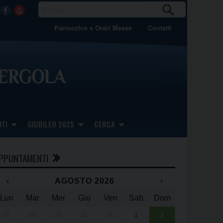
CER
Facebook
Youtube
CA
Parrocchie e Orari Messe
Contatti
TI
GIUBILEO 2025
CERCA
PPUNTAMENTI
‹
AGOSTO 2026
›
Lun
Mar
Mer
Gio
Ven
Sab
Dom
x
x
27
28
29
30
31
1
2
Una giornata 
25° anniversa