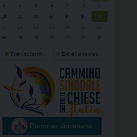
3
4
5
6
7
8
9
alle
Luca Santini
13:00
10
11
12
13
14
15
16
17
18
19
20
21
22
23
24
25
26
27
28
29
30
31
1
2
3
4
5
6
Eventi diocesani
Eventi fuori diocesi