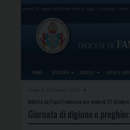
Skip
venerdì 07 agosto 2026
Santi Sisto II, papa, e compagni, martiri
to
content
HOME
VESCOVO
DIOCESI
UFFICI E SERV
23 Ottobre 2023
Indetta da Papa Francesco per venerdì 27 ottobre
Giornata di digiuno e preghier