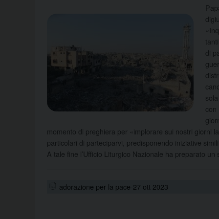
Papa
digi
«Inq
tant
di p
guer
dist
canc
sola
con 
gior
momento di preghiera per «implorare sui nostri giorni l
particolari di parteciparvi, predisponendo iniziative simi
A tale fine l’Ufficio Liturgico Nazionale ha preparato un
adorazione per la pace-27 ott 2023