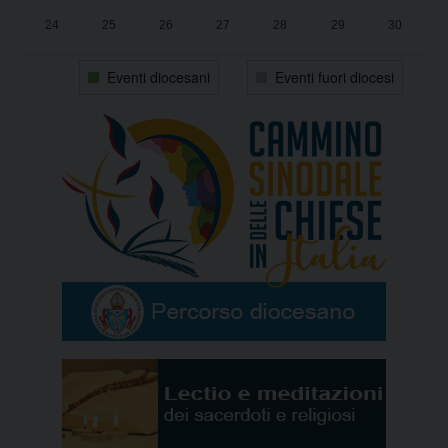
24
25
26
27
28
29
30
31
1
2
3
4
5
6
Eventi diocesani
Eventi fuori diocesi