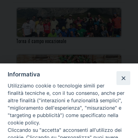
Torna il campo vocazionale
Informativa
Utilizziamo cookie o tecnologie simili per
Torna il Campo Missionario Diocesano
finalità tecniche e, con il tuo consenso, anche per
altre finalità ("interazioni e funzionalità semplici",
"miglioramento dell'esperienza", "misurazione" e
"targeting e pubblicità") come specificato nella
cookie policy.
_____________________________________________________
Cliccando su "accetta" acconsenti all'utilizzo dei
_____________________________
cookie. Cliccando su "personalizza" puoi avere