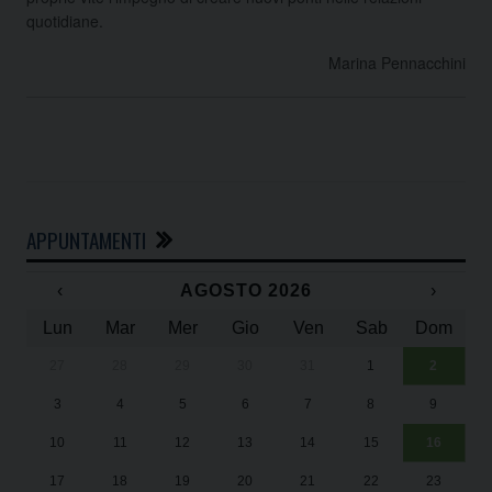
quotidiane.
Marina Pennacchini
APPUNTAMENTI
‹
AGOSTO 2026
›
Lun
Mar
Mer
Gio
Ven
Sab
Dom
27
28
29
30
31
1
2
Un
25
3
4
5
6
7
8
9
1
Sa
10
11
12
13
14
15
16
17
18
19
20
21
22
23