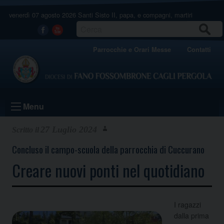
Skip
venerdì 07 agosto 2026
Santi Sisto II, papa, e compagni, martiri
to
content
CERCA
Facebook
Youtube
Parrocchie e Orari Messe
Contatti
Menu
27 Luglio 2024
Concluso il campo-scuola della parrocchia di Cuccurano
Creare nuovi ponti nel quotidiano
I ragazzi
dalla prima