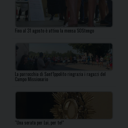
Fino al 31 agosto è attiva la mensa SOStengo
La parrocchia di Sant’Ippolito ringrazia i ragazzi del
Campo Missionario
“Una serata per Lui, per te!”