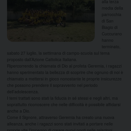
alla terza
media della
parrocchia
di San
Biagio di
Cuccurano
hanno
terminato,
sabato 27 luglio, la settimana di campo-scuola sul tema
proposto dall’Azione Cattolica Italiana.
Ripercorrendo la chiamata di Dio al profeta Geremia, i ragazzi
hanno sperimentato la bellezza di scoprire che ognuno di noi è
chiamato a mettersi in gioco nonostante le proprie insicurezze
che possono prendere il sopravvento nel periodo
dell’adolescenza.
I temi trattati sono stati la fiducia in sé stessi e negli altri, ma
soprattutto riconoscere che nelle difficoltà è possibile affidarsi
anche a Dio.
Come il Signore, attraverso Geremia ha creato una nuova
alleanza, anche i ragazzi sono stati invitati a portare nelle
proprie vite l’impegno di creare nuovi ponti nelle relazioni