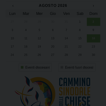
‹
AGOSTO 2026
›
Lun
Mar
Mer
Gio
Ven
Sab
Dom
27
28
29
30
31
1
2
Un
25
3
4
5
6
7
8
9
1
Sa
10
11
12
13
14
15
16
17
18
19
20
21
22
23
24
25
26
27
28
29
30
31
1
2
3
4
5
6
Eventi diocesani
Eventi fuori diocesi