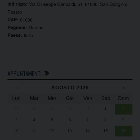
Indirizzo:
Via Giuseppe Garibaldi, 51, 61030, San Giorgio di
Pesaro
CAP:
61030
Regione:
Marche
Paese:
Italia
APPUNTAMENTI
‹
AGOSTO 2026
›
Lun
Mar
Mer
Gio
Ven
Sab
Dom
27
28
29
30
31
1
2
Un
25
3
4
5
6
7
8
9
1
Sa
10
11
12
13
14
15
16