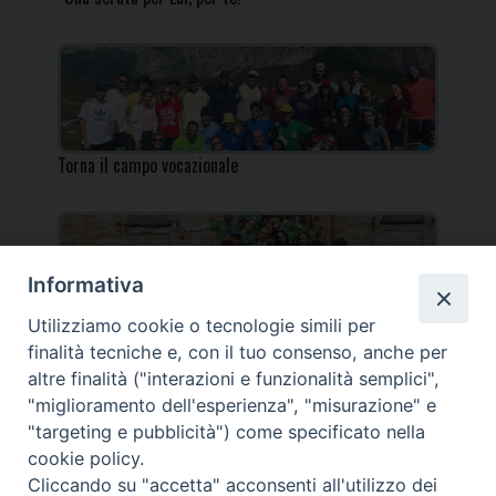
Torna il campo vocazionale
Informativa
Utilizziamo cookie o tecnologie simili per
Torna il Campo Missionario Diocesano
finalità tecniche e, con il tuo consenso, anche per
altre finalità ("interazioni e funzionalità semplici",
"miglioramento dell'esperienza", "misurazione" e
"targeting e pubblicità") come specificato nella
cookie policy.
_____________________________________________________
Cliccando su "accetta" acconsenti all'utilizzo dei