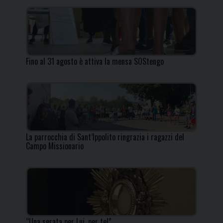
Fino al 31 agosto è attiva la mensa SOStengo
La parrocchia di Sant’Ippolito ringrazia i ragazzi del
Campo Missionario
“Una serata per Lui, per te!”