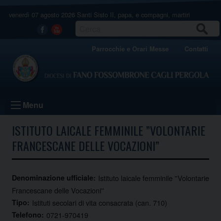
Skip
venerdì 07 agosto 2026
Santi Sisto II, papa, e compagni, martiri
to
content
CERCA
Facebook
Youtube
Parrocchie e Orari Messe
Contatti
Menu
ISTITUTO LAICALE FEMMINILE ”VOLONTARIE
FRANCESCANE DELLE VOCAZIONI”
Denominazione ufficiale:
Istituto laicale femminile ''Volontarie
Francescane delle Vocazioni''
Tipo:
Istituti secolari di vita consacrata (can. 710)
Telefono:
0721-970419