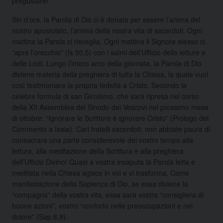
pregustare!
Sin d’ora, la Parola di Dio ci è donata per essere l’anima del
nostro apostolato, l’anima della nostra vita di sacerdoti. Ogni
mattina la Parola ci risveglia. Ogni mattina il Signore stesso ci
“apre l’orecchio” (Is 50,5) con i salmi dell’Ufficio delle letture e
delle Lodi. Lungo l’intero arco della giornata, la Parola di Dio
diviene materia della preghiera di tutta la Chiesa, la quale vuol
così testimoniare la propria fedeltà a Cristo. Secondo la
celebre formula di san Girolamo, che sarà ripresa nel corso
della XII Assemblea del Sinodo dei Vescovi nel prossimo mese
di ottobre: “Ignorare le Scritture è ignorare Cristo” (Prologo del
Commento a Isaia). Cari fratelli sacerdoti, non abbiate paura di
consacrare una parte considerevole del vostro tempo alla
lettura, alla meditazione della Scrittura e alla preghiera
dell’Ufficio Divino! Quasi a vostra insaputa la Parola letta e
meditata nella Chiesa agisce in voi e vi trasforma. Come
manifestazione della Sapienza di Dio, se essa diviene la
“compagna” della vostra vita, essa sarà vostra “consigliera di
buone azioni”, vostro “conforto nelle preoccupazioni e nel
dolore” (Sap 8,9).