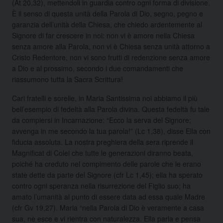
(At 20,32), mettendoli in guardia contro ogni forma di divisione.
È il senso di questa unità della Parola di Dio, segno, pegno e
garanzia dell’unità della Chiesa, che chiedo ardentemente al
Signore di far crescere in noi: non vi è amore nella Chiesa
senza amore alla Parola, non vi è Chiesa senza unità attorno a
Cristo Redentore, non vi sono frutti di redenzione senza amore
a Dio e al prossimo, secondo i due comandamenti che
riassumono tutta la Sacra Scrittura!
Cari fratelli e sorelle, in Maria Santissima noi abbiamo il più
bell’esempio di fedeltà alla Parola divina. Questa fedeltà fu tale
da compiersi in Incarnazione: “Ecco la serva del Signore;
avvenga in me secondo la tua parola!” (Lc 1,38), disse Ella con
fiducia assoluta. La nostra preghiera della sera riprende il
Magnificat di Colei che tutte le generazioni diranno beata,
poiché ha creduto nel compimento delle parole che le erano
state dette da parte del Signore (cfr Lc 1,45); ella ha sperato
contro ogni speranza nella risurrezione del Figlio suo; ha
amato l’umanità al punto di essere data ad essa quale Madre
(cfr Gv 19,27). Maria “nella Parola di Dio è veramente a casa
sua, ne esce e vi rientra con naturalezza. Ella parla e pensa