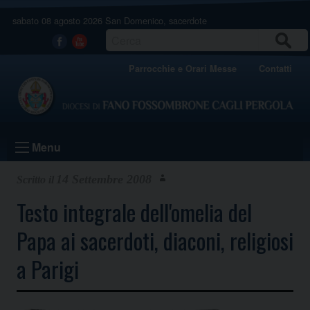
Skip
sabato 08 agosto 2026
San Domenico, sacerdote
to
content
CERCA
Facebook
Youtube
Parrocchie e Orari Messe
Contatti
Menu
14 Settembre 2008
Testo integrale dell'omelia del
Papa ai sacerdoti, diaconi, religiosi
a Parigi