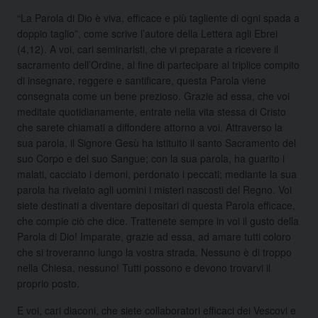
“La Parola di Dio è viva, efficace e più tagliente di ogni spada a
doppio taglio”, come scrive l’autore della Lettera agli Ebrei
(4,12). A voi, cari seminaristi, che vi preparate a ricevere il
sacramento dell’Ordine, al fine di partecipare al triplice compito
di insegnare, reggere e santificare, questa Parola viene
consegnata come un bene prezioso. Grazie ad essa, che voi
meditate quotidianamente, entrate nella vita stessa di Cristo
che sarete chiamati a diffondere attorno a voi. Attraverso la
sua parola, il Signore Gesù ha istituito il santo Sacramento del
suo Corpo e del suo Sangue; con la sua parola, ha guarito i
malati, cacciato i demoni, perdonato i peccati; mediante la sua
parola ha rivelato agli uomini i misteri nascosti del Regno. Voi
siete destinati a diventare depositari di questa Parola efficace,
che compie ciò che dice. Trattenete sempre in voi il gusto della
Parola di Dio! Imparate, grazie ad essa, ad amare tutti coloro
che si troveranno lungo la vostra strada. Nessuno è di troppo
nella Chiesa, nessuno! Tutti possono e devono trovarvi il
proprio posto.
E voi, cari diaconi, che siete collaboratori efficaci dei Vescovi e