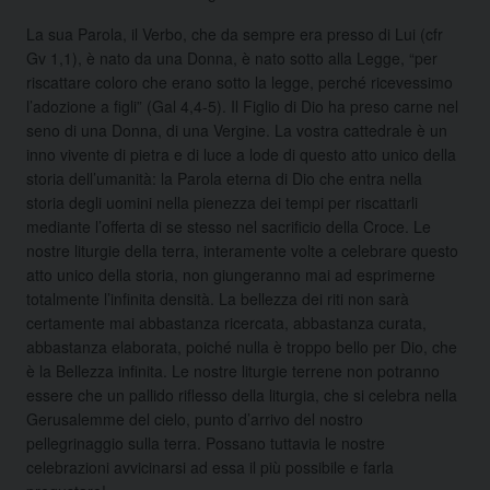
La sua Parola, il Verbo, che da sempre era presso di Lui (cfr
Gv 1,1), è nato da una Donna, è nato sotto alla Legge, “per
riscattare coloro che erano sotto la legge, perché ricevessimo
l’adozione a figli” (Gal 4,4-5). Il Figlio di Dio ha preso carne nel
seno di una Donna, di una Vergine. La vostra cattedrale è un
inno vivente di pietra e di luce a lode di questo atto unico della
storia dell’umanità: la Parola eterna di Dio che entra nella
storia degli uomini nella pienezza dei tempi per riscattarli
mediante l’offerta di se stesso nel sacrificio della Croce. Le
nostre liturgie della terra, interamente volte a celebrare questo
atto unico della storia, non giungeranno mai ad esprimerne
totalmente l’infinita densità. La bellezza dei riti non sarà
certamente mai abbastanza ricercata, abbastanza curata,
abbastanza elaborata, poiché nulla è troppo bello per Dio, che
è la Bellezza infinita. Le nostre liturgie terrene non potranno
essere che un pallido riflesso della liturgia, che si celebra nella
Gerusalemme del cielo, punto d’arrivo del nostro
pellegrinaggio sulla terra. Possano tuttavia le nostre
celebrazioni avvicinarsi ad essa il più possibile e farla