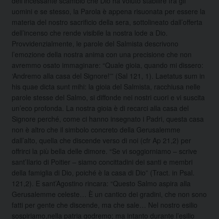
dell’incessante scambio che Dio ha voluto stabilire fra gli
uomini e se stesso, la Parola è appena risuonata per essere la
materia del nostro sacrificio della sera, sottolineato dall’offerta
dell’incenso che rende visibile la nostra lode a Dio.
Provvidenzialmente, le parole del Salmista descrivono
l’emozione della nostra anima con una precisione che non
avremmo osato immaginare: “Quale gioia, quando mi dissero:
‘Andremo alla casa del Signore!'” (Sal 121, 1). Laetatus sum in
his quae dicta sunt mihi: la gioia del Salmista, racchiusa nelle
parole stesse del Salmo, si diffonde nei nostri cuori e vi suscita
un’eco profonda. La nostra gioia è di recarci alla casa del
Signore perché, come ci hanno insegnato i Padri, questa casa
non è altro che il simbolo concreto della Gerusalemme
dall’alto, quella che discende verso di noi (cfr Ap 21,2) per
offrirci la più bella delle dimore. “Se vi soggiorniamo – scrive
sant’Ilario di Poitier – siamo concittadini dei santi e membri
della famiglia di Dio, poiché è la casa di Dio” (Tract. in Psal.
121,2). E sant’Agostino rincara: “Questo Salmo aspira alla
Gerusalemme celeste… È un cantico dei gradini, che non sono
fatti per gente che discende, ma che sale… Nel nostro esilio
sospiriamo,nella patria godremo; ma intanto durante l’esilio