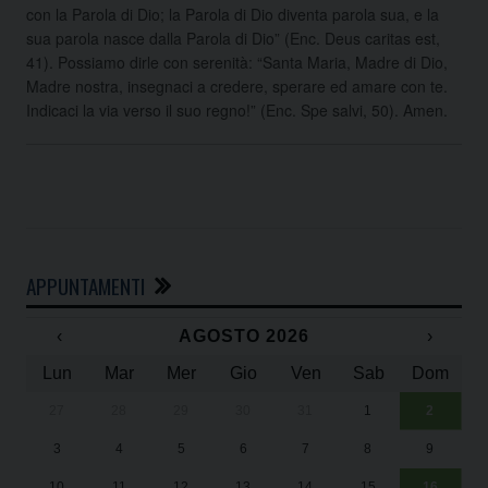
con la Parola di Dio; la Parola di Dio diventa parola sua, e la
sua parola nasce dalla Parola di Dio” (Enc. Deus caritas est,
41). Possiamo dirle con serenità: “Santa Maria, Madre di Dio,
Madre nostra, insegnaci a credere, sperare ed amare con te.
Indicaci la via verso il suo regno!” (Enc. Spe salvi, 50). Amen.
APPUNTAMENTI
‹
AGOSTO 2026
›
Lun
Mar
Mer
Gio
Ven
Sab
Dom
27
28
29
30
31
1
2
Un
25
3
4
5
6
7
8
9
1
Sa
10
11
12
13
14
15
16