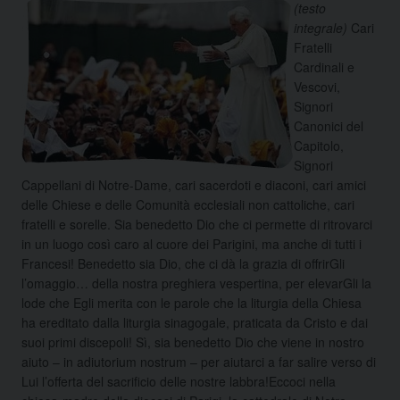
(testo
integrale)
Cari
Fratelli
Cardinali e
Vescovi,
Signori
Canonici del
Capitolo,
Signori
Cappellani di Notre-Dame, cari sacerdoti e diaconi, cari amici
delle Chiese e delle Comunità ecclesiali non cattoliche, cari
fratelli e sorelle. Sia benedetto Dio che ci permette di ritrovarci
in un luogo così caro al cuore dei Parigini, ma anche di tutti i
Francesi! Benedetto sia Dio, che ci dà la grazia di offrirGli
l’omaggio…
della nostra preghiera vespertina, per elevarGli la
lode che Egli merita con le parole che la liturgia della Chiesa
ha ereditato dalla liturgia sinagogale, praticata da Cristo e dai
suoi primi discepoli! Sì, sia benedetto Dio che viene in nostro
aiuto – in adiutorium nostrum – per aiutarci a far salire verso di
Lui l’offerta del sacrificio delle nostre labbra!Eccoci nella