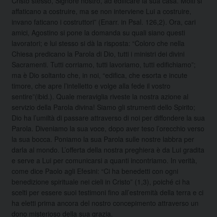
Cristo stesso, Signore nostro, ad edificare la sua casa. Molti si
affaticano a costruire, ma se non interviene Lui a costruire,
invano faticano i costruttori” (Enarr. in Psal. 126,2). Ora, cari
amici, Agostino si pone la domanda su quali siano questi
lavoratori; e lui stesso si dà la risposta: “Coloro che nella
Chiesa predicano la Parola di Dio, tutti i ministri dei divini
Sacramenti. Tutti corriamo, tutti lavoriamo, tutti edifichiamo”;
ma è Dio soltanto che, in noi, “edifica, che esorta e incute
timore, che apre l’intelletto e volge alla fede il vostro
sentire”(ibid.). Quale meraviglia riveste la nostra azione al
servizio della Parola divina! Siamo gli strumenti dello Spirito;
Dio ha l’umiltà di passare attraverso di noi per diffondere la sua
Parola. Diveniamo la sua voce, dopo aver teso l’orecchio verso
la sua bocca. Poniamo la sua Parola sulle nostre labbra per
darla al mondo. L’offerta della nostra preghiera è da Lui gradita
e serve a Lui per comunicarsi a quanti incontriamo. In verità,
come dice Paolo agli Efesini: “Ci ha benedetti con ogni
benedizione spirituale nei cieli in Cristo” (1,3), poiché ci ha
scelti per essere suoi testimoni fino all’estremità della terra e ci
ha eletti prima ancora del nostro concepimento attraverso un
dono misterioso della sua grazia.