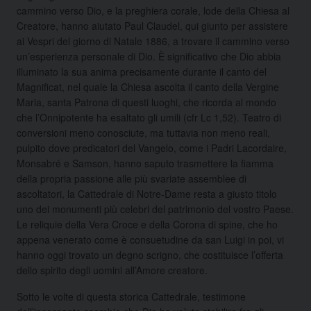
cammino verso Dio, e la preghiera corale, lode della Chiesa al
Creatore, hanno aiutato Paul Claudel, qui giunto per assistere
ai Vespri del giorno di Natale 1886, a trovare il cammino verso
un’esperienza personale di Dio. È significativo che Dio abbia
illuminato la sua anima precisamente durante il canto del
Magnificat, nel quale la Chiesa ascolta il canto della Vergine
Maria, santa Patrona di questi luoghi, che ricorda al mondo
che l’Onnipotente ha esaltato gli umili (cfr Lc 1,52). Teatro di
conversioni meno conosciute, ma tuttavia non meno reali,
pulpito dove predicatori del Vangelo, come i Padri Lacordaire,
Monsabré e Samson, hanno saputo trasmettere la fiamma
della propria passione alle più svariate assemblee di
ascoltatori, la Cattedrale di Notre-Dame resta a giusto titolo
uno dei monumenti più celebri del patrimonio del vostro Paese.
Le reliquie della Vera Croce e della Corona di spine, che ho
appena venerato come è consuetudine da san Luigi in poi, vi
hanno oggi trovato un degno scrigno, che costituisce l’offerta
dello spirito degli uomini all’Amore creatore.
Sotto le volte di questa storica Cattedrale, testimone