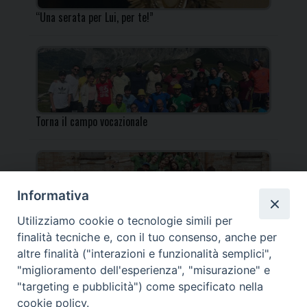
“Una serata per Lui, per te!”
Torna il campo vocazionale
Informativa
Utilizziamo cookie o tecnologie simili per
Torna il Campo Missionario Diocesano
finalità tecniche e, con il tuo consenso, anche per
altre finalità ("interazioni e funzionalità semplici",
"miglioramento dell'esperienza", "misurazione" e
"targeting e pubblicità") come specificato nella
cookie policy.