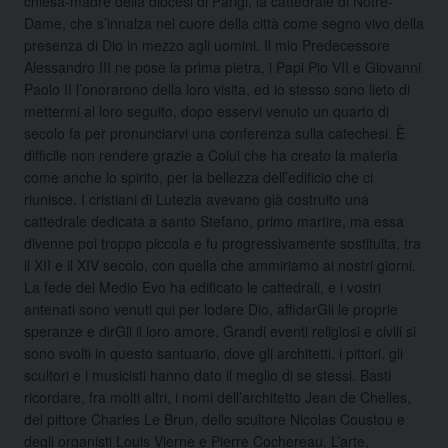
chiesa-madre della diocesi di Parigi, la cattedrale di Notre-
Dame, che s’innalza nel cuore della città come segno vivo della
presenza di Dio in mezzo agli uomini. Il mio Predecessore
Alessandro III ne pose la prima pietra, i Papi Pio VII e Giovanni
Paolo II l’onorarono della loro visita, ed io stesso sono lieto di
mettermi al loro seguito, dopo esservi venuto un quarto di
secolo fa per pronunciarvi una conferenza sulla catechesi. È
difficile non rendere grazie a Colui che ha creato la materia
come anche lo spirito, per la bellezza dell’edificio che ci
riunisce. I cristiani di Lutezia avevano già costruito una
cattedrale dedicata a santo Stefano, primo martire, ma essa
divenne poi troppo piccola e fu progressivamente sostituita, tra
il XII e il XIV secolo, con quella che ammiriamo ai nostri giorni.
La fede del Medio Evo ha edificato le cattedrali, e i vostri
antenati sono venuti qui per lodare Dio, affidarGli le proprie
speranze e dirGli il loro amore. Grandi eventi religiosi e civili si
sono svolti in questo santuario, dove gli architetti, i pittori, gli
scultori e i musicisti hanno dato il meglio di se stessi. Basti
ricordare, fra molti altri, i nomi dell’architetto Jean de Chelles,
del pittore Charles Le Brun, dello scultore Nicolas Coustou e
degli organisti Louis Vierne e Pierre Cochereau. L’arte,