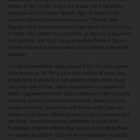
Verità e la Vita (cfr Gv 14,6) e che vi dice, come Benedetto
insegnava ai suoi monaci: “Ascolta, figlio, le istruzioni del
maestro e presta l’orecchio del tuo cuore” (Prologo della
Regola). Infine, lasciatevi purificare ogni giorno da Colui che ci
ha detto: “Ogni tralcio che porta frutto, [il Padre] lo pota perché
porti più frutto” (Gv 15,2). La purezza della Parola di Dio è il
modello della vostra stessa castità; ne garantisce la fecondità
spirituale.
Con fiducia indefettibile nella potenza di Dio che ci ha redenti
“nella speranza” (cfr Rm 8,24) e che vuol fare di noi un solo
gregge sotto la guida di un solo pastore, Cristo Gesù, prego
per l’unità della Chiesa. Saluto nuovamente con rispetto ed
affetto i rappresentanti delle Chiese cristiane e delle Comunità
ecclesiali, venuti a pregare fraternamente i Vespri con noi in
questa cattedrale. La potenza della Parola di Dio è tale che
possiamo tutti essere affidati ad essa, come a suo tempo fece
san Paolo, nostro intercessore privilegiato in quest’anno.
Prendendo congedo a Mileto dagli anziani della città di Efeso,
non esitava ad affidarli “a Dio ed al suo messaggio di grazia”