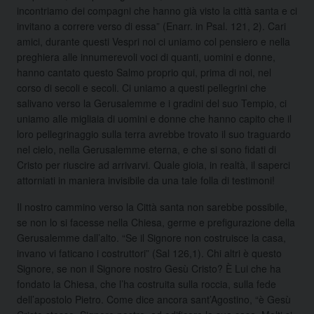
incontriamo dei compagni che hanno già visto la città santa e ci
invitano a correre verso di essa” (Enarr. in Psal. 121, 2). Cari
amici, durante questi Vespri noi ci uniamo col pensiero e nella
preghiera alle innumerevoli voci di quanti, uomini e donne,
hanno cantato questo Salmo proprio qui, prima di noi, nel
corso di secoli e secoli. Ci uniamo a questi pellegrini che
salivano verso la Gerusalemme e i gradini del suo Tempio, ci
uniamo alle migliaia di uomini e donne che hanno capito che il
loro pellegrinaggio sulla terra avrebbe trovato il suo traguardo
nel cielo, nella Gerusalemme eterna, e che si sono fidati di
Cristo per riuscire ad arrivarvi. Quale gioia, in realtà, il saperci
attorniati in maniera invisibile da una tale folla di testimoni!
Il nostro cammino verso la Città santa non sarebbe possibile,
se non lo si facesse nella Chiesa, germe e prefigurazione della
Gerusalemme dall’alto. “Se il Signore non costruisce la casa,
invano vi faticano i costruttori” (Sal 126,1). Chi altri è questo
Signore, se non il Signore nostro Gesù Cristo? È Lui che ha
fondato la Chiesa, che l’ha costruita sulla roccia, sulla fede
dell’apostolo Pietro. Come dice ancora sant’Agostino, “è Gesù