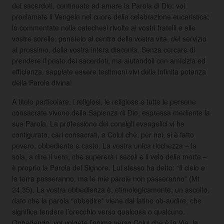
dei sacerdoti, continuate ad amare la Parola di Dio: voi
proclamate il Vangelo nel cuore della celebrazione eucaristica;
lo commentate nella catechesi rivolte ai vostri fratelli e alle
vostre sorelle: ponetelo al centro della vostra vita, del servizio
al prossimo, della vostra intera diaconia. Senza cercare di
prendere il posto dei sacerdoti, ma aiutandoli con amicizia ed
efficienza, sappiate essere testimoni vivi della infinita potenza
della Parola divina!
A titolo particolare, i religiosi, le religiose e tutte le persone
consacrate vivono della Sapienza di Dio, espressa mediante la
sua Parola. La professione dei consigli evangelici vi ha
configurato, cari consacrati, a Colui che, per noi, si è fatto
povero, obbediente e casto. La vostra unica ricchezza – la
sola, a dire il vero, che supererà i secoli e il velo della morte –
è proprio la Parola del Signore. Lui stesso ha detto: “Il cielo e
la terra passeranno, ma le mie parole non passeranno” (Mt
24,35). La vostra obbedienza è, etimologicamente, un ascolto,
dato che la parola “obbedire” viene dal latino ob-audire, che
significa tendere l’orecchio verso qualcosa o qualcuno.
Obbedendo, voi volgete l’anima verso Colui che è la Via, la