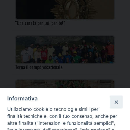
“Una serata per Lui, per te!”
Torna il campo vocazionale
Informativa
Utilizziamo cookie o tecnologie simili per
Torna il Campo Missionario Diocesano
finalità tecniche e, con il tuo consenso, anche per
altre finalità ("interazioni e funzionalità semplici",