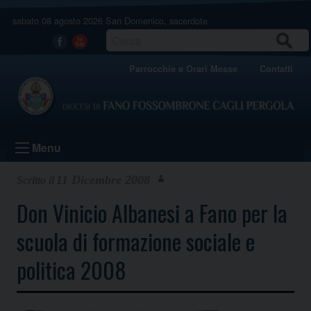
Skip
sabato 08 agosto 2026
San Domenico, sacerdote
to
content
CERCA
Facebook
Youtube
Parrocchie e Orari Messe
Contatti
Menu
11 Dicembre 2008
Don Vinicio Albanesi a Fano per la
scuola di formazione sociale e
politica 2008