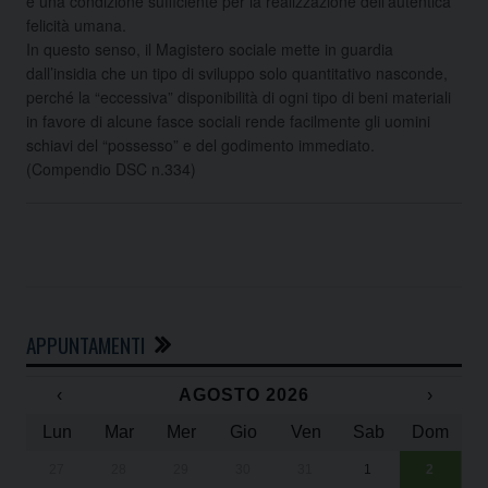
è una condizione sufficiente per la realizzazione dell’autentica
felicità umana.
In questo senso, il Magistero sociale mette in guardia
dall’insidia che un tipo di sviluppo solo quantitativo nasconde,
perché la “eccessiva” disponibilità di ogni tipo di beni materiali
in favore di alcune fasce sociali rende facilmente gli uomini
schiavi del “possesso” e del godimento immediato.
(Compendio DSC n.334)
APPUNTAMENTI
‹
AGOSTO 2026
›
Lun
Mar
Mer
Gio
Ven
Sab
Dom
27
28
29
30
31
1
2
Un
25