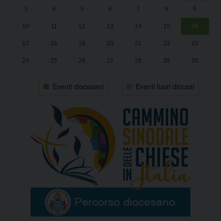
3
4
5
6
7
8
9
1
Sa
10
11
12
13
14
15
16
17
18
19
20
21
22
23
24
25
26
27
28
29
30
31
1
2
3
4
5
6
Eventi diocesani
Eventi fuori diocesi