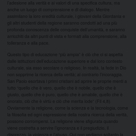
l’adesione alla verità e ai valori di una specifica cultura, ma
anche un luogo di comprensione e di dialogo. Mentre
assimilano la loro eredità culturale, i giovani della Giordania e
gli altri studenti della regione saranno condotti ad una più
profonda conoscenza delle conquiste dell’umanità, e saranno
arricchiti da altri punti di vista e formati alla comprensione, alla
tolleranza e alla pace.
Questo tipo di educazione “più ampia” è ciò che ci si aspetta
dalle istituzioni dell’educazione superiore e dal loro contesto
culturale, sia esso secolare o religioso. In realtà, la fede in Dio
non sopprime la ricerca della verità; al contrario l’incoraggia.
San Paolo esortava i primi cristiani ad aprire le proprie menti a
tutto “quello che è vero, quello che è nobile, quello che è
giusto, quello che è puro, quello che è amabile, quello che è
onorato, ciò che è virtù e ciò che merita lode” (Fil 4,8).
Ovviamente la religione, come la scienza e la tecnologia, come
la filosofia ed ogni espressione della nostra ricerca della verità,
possono corrompersi. La religione viene sfigurata quando
viene costretta a servire l’ignoranza e il pregiudizio, il
disprezzo, la violenza e l’abuso. Qui non vediamo soltanto la