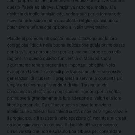
atto i propri sforzi nel promuovere l’educazione universitaria in
questo Paese ed altrove. L’iniziativa risponde, inoltre, alla
richiesta di molte famiglie che, soddisfatte per la formazione
ricevuta nelle scuole rette da autorità religiose, chiedono di
poter avere un’analoga opzione a livello universitario.
Plaudo ai promotori di questa nuova istituzione per la loro
coraggiosa fiducia nella buona educazione quale primo passo
per lo sviluppo personale e per la pace ed il progresso nella
regione. In questo quadro l’università di Madaba saprà
sicuramente tenere presenti tre importanti obiettivi. Nello
sviluppare i talenti e le nobili predisposizioni delle successive
generazioni di studenti, li preparerà a servire la comunità più
ampia ed elevarne gli standard di vita. Trasmettendo
conoscenza ed istillando negli studenti l’amore per la verità,
promuoverà grandemente la loro adesione ai valori e la loro
libertà personale. Da ultimo, questa stessa formazione
intellettuale affinerà i loro talenti critici, disperderà l’ignoranza e
il pregiudizio, e li assisterà nello spezzare gli incantesimi creati
da ideologie vecchie e nuove. Il risultato di tale processo è
un’università che non è soltanto una tribuna per consolidare