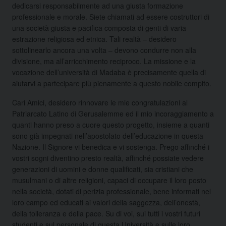
dedicarsi responsabilmente ad una giusta formazione
professionale e morale. Siete chiamati ad essere costruttori di
una società giusta e pacifica composta di genti di varia
estrazione religiosa ed etnica. Tali realtà – desidero
sottolinearlo ancora una volta – devono condurre non alla
divisione, ma all’arricchimento reciproco. La missione e la
vocazione dell’università di Madaba è precisamente quella di
aiutarvi a partecipare più pienamente a questo nobile compito.
Cari Amici, desidero rinnovare le mie congratulazioni al
Patriarcato Latino di Gerusalemme ed il mio incoraggiamento a
quanti hanno preso a cuore questo progetto, insieme a quanti
sono già impegnati nell’apostolato dell’educazione in questa
Nazione. Il Signore vi benedica e vi sostenga. Prego affinché i
vostri sogni diventino presto realtà, affinché possiate vedere
generazioni di uomini e donne qualificati, sia cristiani che
musulmani o di altre religioni, capaci di occupare il loro posto
nella società, dotati di perizia professionale, bene informati nel
loro campo ed educati ai valori della saggezza, dell’onestà,
della tolleranza e della pace. Su di voi, sui tutti i vostri futuri
studenti e sul personale di questa Università e sulle loro