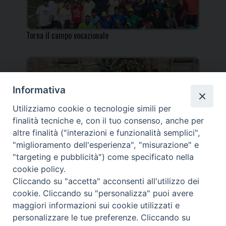
Torna il campo vocazionale
Informativa
Utilizziamo cookie o tecnologie simili per
Torna il Campo Missionario Diocesano
finalità tecniche e, con il tuo consenso, anche per
altre finalità ("interazioni e funzionalità semplici",
"miglioramento dell'esperienza", "misurazione" e
"targeting e pubblicità") come specificato nella
cookie policy.
_____________________________________________________
Cliccando su "accetta" acconsenti all'utilizzo dei
_____________________________
cookie. Cliccando su "personalizza" puoi avere
DIOCESI DI FANO FOSSOMBRONE CAGLI PERGOLA | Via Roma,
maggiori informazioni sui cookie utilizzati e
118 - 61032 FANO (PU) |
personalizzare le tue preferenze. Cliccando su
Tel. 0721 803737 o 826044 | Cod. Fiscale 90003900413