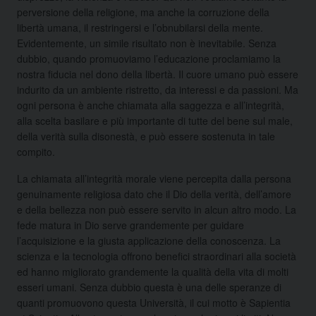
perversione della religione, ma anche la corruzione della
libertà umana, il restringersi e l’obnubilarsi della mente.
Evidentemente, un simile risultato non è inevitabile. Senza
dubbio, quando promuoviamo l’educazione proclamiamo la
nostra fiducia nel dono della libertà. Il cuore umano può essere
indurito da un ambiente ristretto, da interessi e da passioni. Ma
ogni persona è anche chiamata alla saggezza e all’integrità,
alla scelta basilare e più importante di tutte del bene sul male,
della verità sulla disonestà, e può essere sostenuta in tale
compito.
La chiamata all’integrità morale viene percepita dalla persona
genuinamente religiosa dato che il Dio della verità, dell’amore
e della bellezza non può essere servito in alcun altro modo. La
fede matura in Dio serve grandemente per guidare
l’acquisizione e la giusta applicazione della conoscenza. La
scienza e la tecnologia offrono benefici straordinari alla società
ed hanno migliorato grandemente la qualità della vita di molti
esseri umani. Senza dubbio questa è una delle speranze di
quanti promuovono questa Università, il cui motto è Sapientia