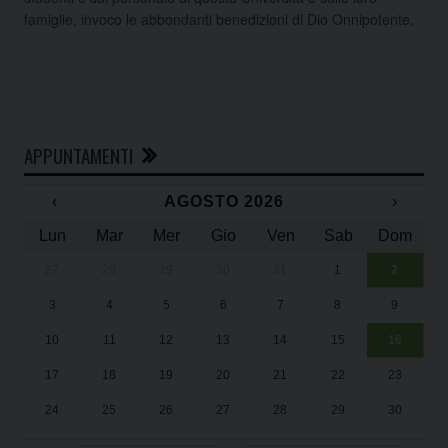
famiglie, invoco le abbondanti benedizioni di Dio Onnipotente.
APPUNTAMENTI
‹
AGOSTO 2026
›
Lun
Mar
Mer
Gio
Ven
Sab
Dom
27
28
29
30
31
1
2
Un
25
3
4
5
6
7
8
9
1
Sa
10
11
12
13
14
15
16
17
18
19
20
21
22
23
24
25
26
27
28
29
30
31
1
2
3
4
5
6