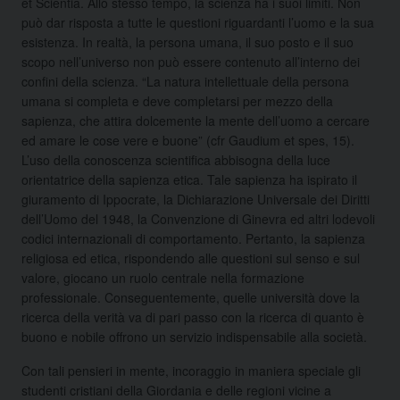
et Scientia. Allo stesso tempo, la scienza ha i suoi limiti. Non
può dar risposta a tutte le questioni riguardanti l’uomo e la sua
esistenza. In realtà, la persona umana, il suo posto e il suo
scopo nell’universo non può essere contenuto all’interno dei
confini della scienza. “La natura intellettuale della persona
umana si completa e deve completarsi per mezzo della
sapienza, che attira dolcemente la mente dell’uomo a cercare
ed amare le cose vere e buone” (cfr Gaudium et spes, 15).
L’uso della conoscenza scientifica abbisogna della luce
orientatrice della sapienza etica. Tale sapienza ha ispirato il
giuramento di Ippocrate, la Dichiarazione Universale dei Diritti
dell’Uomo del 1948, la Convenzione di Ginevra ed altri lodevoli
codici internazionali di comportamento. Pertanto, la sapienza
religiosa ed etica, rispondendo alle questioni sul senso e sul
valore, giocano un ruolo centrale nella formazione
professionale. Conseguentemente, quelle università dove la
ricerca della verità va di pari passo con la ricerca di quanto è
buono e nobile offrono un servizio indispensabile alla società.
Con tali pensieri in mente, incoraggio in maniera speciale gli
studenti cristiani della Giordania e delle regioni vicine a