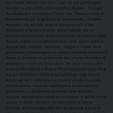
Cari Fratelli Vescovi, Cari Amici, è per me una grande gioia
benedire la prima pietra dell’Università di Madaba. Ringrazio
Sua Beatitudine l’Arcivescovo Fouad Twal, Patriarca Latino di
Gerusalemme, per le gentili parole di benvenuto…
Desidero
estendere uno speciale saluto di apprezzamento a Sua
Beatitudine il Patriarca emerito, Michel Sabbah, alla cui
iniziativa ed ai cui sforzi, unitamente a quelli del Vescovo Salim
Sayegh, questa nuova istituzione tanto deve. Saluto inoltre le
Autorità civili, i Vescovi, i sacerdoti, i religiosi e i fedeli, come
pure quanti ci accompagnano in questa importante cerimonia.Il
Regno di Giordania ha giustamente dato priorità all’obiettivo di
espandere e migliorare l’educazione. So che in questa nobile
missione Sua Maestà la Regina Rania è particolarmente attiva
e la sua dedizione è motivo di ispirazione per molti. Mentre
plaudo agli sforzi delle persone di buona volontà impegnate
nell’educazione, rilevo con soddisfazione la partecipazione
competente e culturalmente qualificata delle istituzioni
cristiane, specialmente cattoliche e ortodosse, in questo sforzo
globale. È questo retroterra che ha condotto la Chiesa
Cattolica, con il sostegno delle Autorità giordane, a porre in