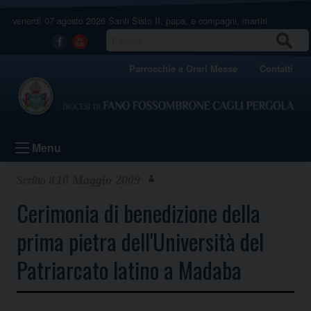
Skip
venerdì 07 agosto 2026
Santi Sisto II, papa, e compagni, martiri
to
content
CERCA
Facebook
Youtube
Parrocchie e Orari Messe
Contatti
Menu
10 Maggio 2009
Cerimonia di benedizione della
prima pietra dell'Università del
Patriarcato latino a Madaba