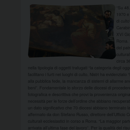
“Su 48.
1970 e 
di cult
Carabin
XVI Gio
Roma. “
del pat
cultural
circa 3
nella tipologia di oggetti trafugati “la categoria degli og
facilitano i furti nei luoghi di culto, Nistri ha evidenziat
alla pubblica fede, la mancanza di sistemi di allarme a
beni”. Fondamentale lo sforzo delle diocesi di procede
fotografica e descrittiva che provi la provenienza originar
necessità per le forze dell’ordine che abbiano recuperato 
un dato significativo che 70 diocesi abbiano terminato l
affermato da don Stefano Russo, direttore dell’Ufficio Ce
culturali ecclesiastici in corso a Roma. “La maggior par
arrivata all’ultima fase del lavoro”. Per la qualità del ri