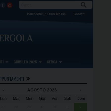
CER
Facebook
Youtube
CA
Parrocchie e Orari Messe
Contatti
TI
GIUBILEO 2025
CERCA
PPUNTAMENTI
‹
AGOSTO 2026
›
Lun
Mar
Mer
Gio
Ven
Sab
Dom
x
x
27
28
29
30
31
1
2
Una giornata 
25° anniversa