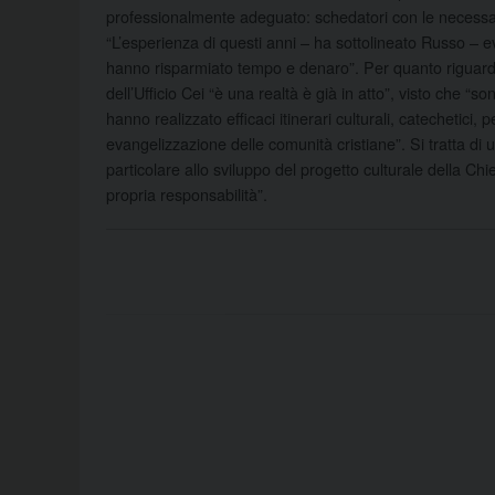
professionalmente adeguato: schedatori con le necessarie q
“L’esperienza di questi anni – ha sottolineato Russo – 
hanno risparmiato tempo e denaro”. Per quanto riguarda la
dell’Ufficio Cei “è una realtà è già in atto”, visto che “s
hanno realizzato efficaci itinerari culturali, catechetici,
evangelizzazione delle comunità cristiane”. Si tratta di
particolare allo sviluppo del progetto culturale della Chie
propria responsabilità”.