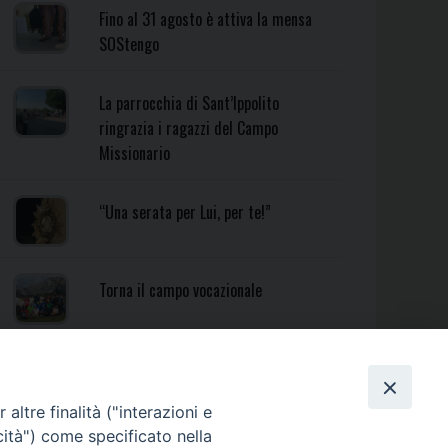
Fino al 31 agosto è attiva la mensa
SOStengo
La parrocchia di Sant’Ippolito
ringrazia i ragazzi del Campo
Missionario
“Una serata per Lui, per te!”
Torna il campo vocazionale
Torna il Campo Missionario
Diocesano
altre finalità ("interazioni e
cità") come specificato nella