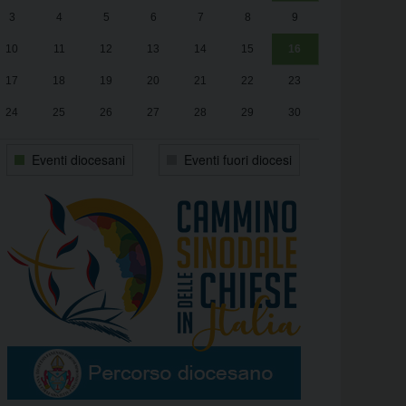
3
4
5
6
7
8
9
alle
Luca Santini
13:00
10
11
12
13
14
15
16
17
18
19
20
21
22
23
24
25
26
27
28
29
30
31
1
2
3
4
5
6
Eventi diocesani
Eventi fuori diocesi