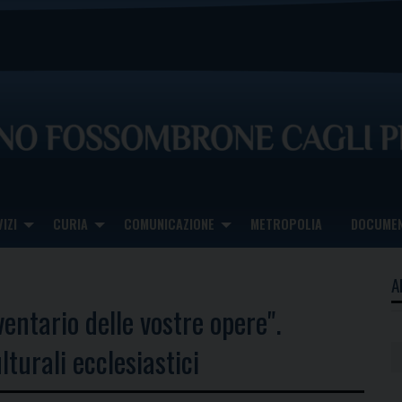
IZI
CURIA
COMUNICAZIONE
METROPOLIA
DOCUMEN
A
nventario delle vostre opere".
lturali ecclesiastici