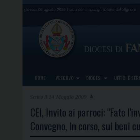
Skip
giovedì 06 agosto 2026
Festa della Trasfigurazione del Signore
to
content
HOME
VESCOVO
DIOCESI
UFFICI E SERV
14 Maggio 2009
CEI, Invito ai parroci: "Fate l'i
Convegno, in corso, sui beni cu