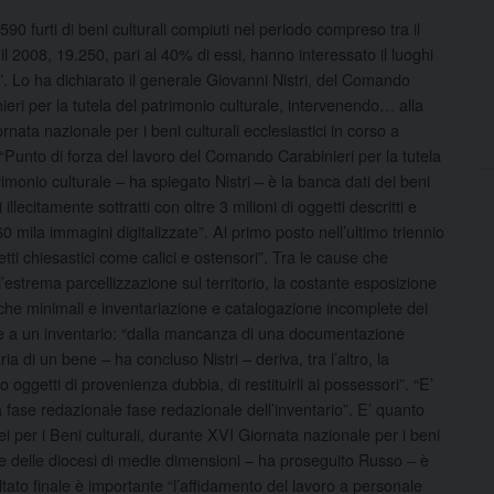
590 furti di beni culturali compiuti nel periodo compreso tra il
il 2008, 19.250, pari al 40% di essi, hanno interessato il luoghi
o”. Lo ha dichiarato il generale Giovanni Nistri, del Comando
ieri per la tutela del patrimonio culturale, intervenendo…
alla
rnata nazionale per i beni culturali ecclesiastici in corso a
Punto di forza del lavoro del Comando Carabinieri per la tutela
rimonio culturale – ha spiegato Nistri – è la banca dati dei beni
i illecitamente sottratti con oltre 3 milioni di oggetti descritti e
60 mila immagini digitalizzate”. Al primo posto nell’ultimo triennio
getti chiesastici come calici e ostensori”. Tra le cause che
o “l’estrema parcellizzazione sul territorio, la costante esposizione
nche minimali e inventariazione e catalogazione incomplete dei
re a un inventario: “dalla mancanza di una documentazione
ia di un bene – ha concluso Nistri – deriva, tra l’altro, la
oggetti di provenienza dubbia, di restituirli ai possessori”. “E’
a fase redazionale fase redazionale dell’inventario”. E’ quanto
i per i Beni culturali, durante XVI Giornata nazionale per i beni
te delle diocesi di medie dimensioni – ha proseguito Russo – è
sultato finale è importante “l’affidamento del lavoro a personale