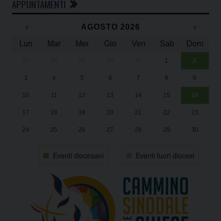
APPUNTAMENTI
‹
AGOSTO 2026
›
Lun
Mar
Mer
Gio
Ven
Sab
Dom
27
28
29
30
31
1
2
Un
25
3
4
5
6
7
8
9
1
Sa
10
11
12
13
14
15
16
17
18
19
20
21
22
23
24
25
26
27
28
29
30
31
1
2
3
4
5
6
Eventi diocesani
Eventi fuori diocesi