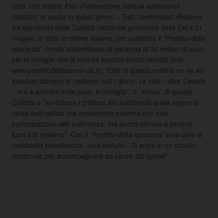
circa 190 testate Fisc (Federazione italiana settimanali
cattolici), in uscita in questi giorni…
Tutti i settimanali riflettono
sul significato della Colletta nazionale promossa dalla Cei il 31
maggio, in tutte le chiese italiane, per costituire il “Prestito della
speranza”, fondo straordinario di garanzia di 30 milioni di euro,
per le famiglie che la crisi ha lasciato senza reddito (info:
www.prestitodellasperanza.it). “Che di questa colletta ve ne sia
assoluto bisogno lo vediamo tutti i giorni. La crisi – dice Cescon
– ora è arrivata nelle case, in famiglia”. Il “senso” di questa
Colletta è “avvicinare i cristiani alla solidarietà quale segno di
carità evangelica che certamente esprime non solo
partecipazione alla sofferenza, ma anche stimolo a venirne
fuori tutti insieme”. Con il “Prestito della speranza”si va oltre la
cosiddetta beneficenza «una tantum». Si entra in un circuito
strutturale per accompagnare ad uscire dal tunnel”.