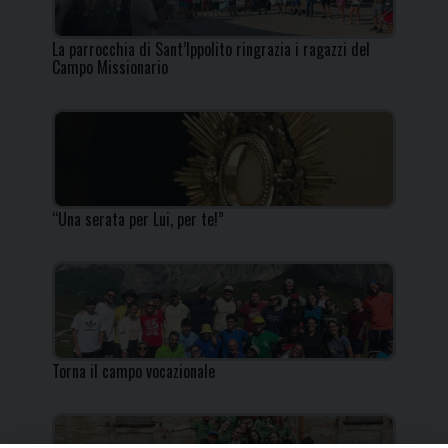
La parrocchia di Sant’Ippolito ringrazia i ragazzi del
Campo Missionario
“Una serata per Lui, per te!”
Torna il campo vocazionale