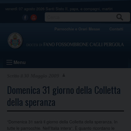
Skip
venerdì 07 agosto 2026
Santi Sisto II, papa, e compagni, martiri
to
content
CERCA
Facebook
Youtube
Parrocchie e Orari Messe
Contatti
Menu
30 Maggio 2009
Domenica 31 giorno della Colletta
della speranza
“Domenica 31 sarà il giorno della Colletta della speranza. In
tutte le parrocchie. Nell’Italia intera”. È quanto ricordano le