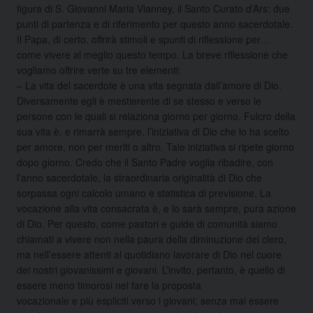
figura di S. Giovanni Maria Vianney, il Santo Curato d’Ars: due
punti di partenza e di riferimento per questo anno sacerdotale.
Il Papa, di certo, offrirà stimoli e spunti di riflessione per…
come vivere al meglio questo tempo. La breve riflessione che
vogliamo offrire verte su tre elementi:
– La vita del sacerdote è una vita segnata dall’amore di Dio.
Diversamente egli è mestierente di se stesso e verso le
persone con le quali si relaziona giorno per giorno. Fulcro della
sua vita è, e rimarrà sempre, l’iniziativa di Dio che lo ha scelto
per amore, non per meriti o altro. Tale iniziativa si ripete giorno
dopo giorno. Credo che il Santo Padre voglia ribadire, con
l’anno sacerdotale, la straordinaria originalità di Dio che
sorpassa ogni calcolo umano e statistica di previsione. La
vocazione alla vita consacrata è, e lo sarà sempre, pura azione
di Dio. Per questo, come pastori e guide di comunità siamo
chiamati a vivere non nella paura della diminuzione del clero,
ma nell’essere attenti al quotidiano lavorare di Dio nel cuore
dei nostri giovanissimi e giovani. L’invito, pertanto, è quello di
essere meno timorosi nel fare la proposta
vocazionale e più espliciti verso i giovani; senza mai essere