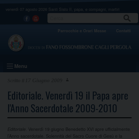
Skip
venerdì 07 agosto 2026
Santi Sisto II, papa, e compagni, martiri
to
content
CERCA
Facebook
Youtube
Parrocchie e Orari Messe
Contatti
Menu
17 Giugno 2009
Editoriale. Venerdì 19 il Papa apre
l'Anno Sacerdotale 2009-2010
Editoriale
. Venerdì 19 giugno Benedetto XVI apre ufficialmente
l’Anno sacerdotale. Solennità del Sacro Cuore di Gesù e la