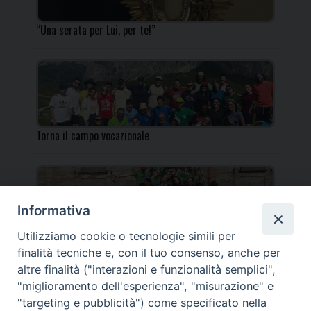
“Una serata per Lui, per te!”
Torna il campo vocazionale
Informativa
Utilizziamo cookie o tecnologie simili per
Torna il Campo Missionario Diocesano
finalità tecniche e, con il tuo consenso, anche per
altre finalità ("interazioni e funzionalità semplici",
"miglioramento dell'esperienza", "misurazione" e
"targeting e pubblicità") come specificato nella