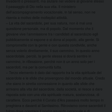
invadenti o pressanti, ma aiutare nel vedere al giovane stesso
il passaggio di Dio nella sua vita. Il ministero
dell’accompagnamento vocazionale, in tal senso, non ne
risenta a motivo delle molteplici attività.
– La vita del sacerdote, per sua natura, non è mai una
questione personale, ma di popolo. Dal momento che il
giovane vive l’ammissione tra i candidati al sacerdozio egli
pubblicamente si espone e si dona al popolo, alla gente. Si
compromette con la gente e con questa condivide, anche
senza volerlo direttamente, il suo cammino. In questo anno
sacerdotale, perciò, la gente stessa si dovrà sentire in
cammino, in riflessione, perchè non è un anno solo per i
sacerdoti, ma per la comunità tutta.
– Terzo elemento è dato dal rapporto tra la vita spirituale del
sacerdote e le sfide che provengono dal mondo attuale. Credo
che siano in stretta connessione in quanto alle sfide che
arrivano alla vita del sacerdote, dalla società, si riesce a dare
risposta solo con una vita spirituale matura, sostanziosa, di
carattere. Ecco perchè il Curato d’Ars passava molto tempo in
preghiera e davanti al Santissimo. Ritroviamo come sacerdoti il
fulcro dove orientare il nostro sguardo personale e di