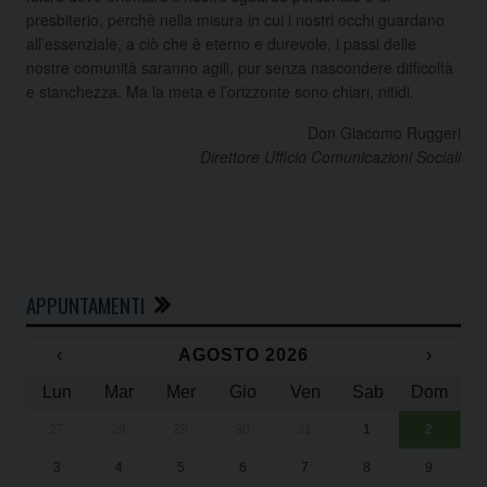
presbiterio, perchè nella misura in cui i nostri occhi guardano
all’essenziale, a ciò che è eterno e durevole, i passi delle
nostre comunità saranno agili, pur senza nascondere difficoltà
e stanchezza. Ma la meta e l’orizzonte sono chiari, nitidi.
Don Giacomo Ruggeri
Direttore Ufficio Comunicazioni Sociali
APPUNTAMENTI
‹
AGOSTO 2026
›
Lun
Mar
Mer
Gio
Ven
Sab
Dom
27
28
29
30
31
1
2
Un
25
3
4
5
6
7
8
9
1
Sa