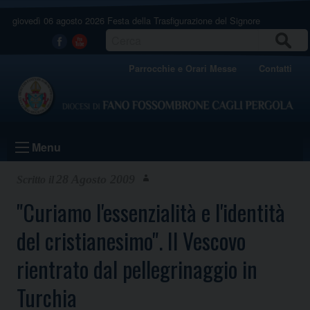
Skip
giovedì 06 agosto 2026
Festa della Trasfigurazione del Signore
to
content
CERCA
Facebook
Youtube
Parrocchie e Orari Messe
Contatti
Menu
28 Agosto 2009
"Curiamo l'essenzialità e l'identità
del cristianesimo". Il Vescovo
rientrato dal pellegrinaggio in
Turchia