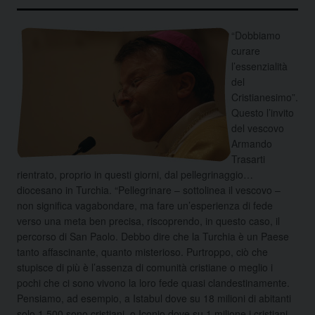
“Dobbiamo
curare
l’essenzialità
del
Cristianesimo”.
Questo l’invito
del vescovo
Armando
Trasarti
rientrato, proprio in questi giorni, dal pellegrinaggio…
diocesano in Turchia. “Pellegrinare – sottolinea il vescovo –
non significa vagabondare, ma fare un’esperienza di fede
verso una meta ben precisa, riscoprendo, in questo caso, il
percorso di San Paolo. Debbo dire che la Turchia è un Paese
tanto affascinante, quanto misterioso. Purtroppo, ciò che
stupisce di più è l’assenza di comunità cristiane o meglio i
pochi che ci sono vivono la loro fede quasi clandestinamente.
Pensiamo, ad esempio, a Istabul dove su 18 milioni di abitanti
solo 1.500 sono cristiani, o Iconio dove su 1 milione i cristiani