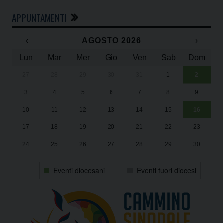
APPUNTAMENTI
‹
AGOSTO 2026
›
Lun
Mar
Mer
Gio
Ven
Sab
Dom
27
28
29
30
31
1
2
Un
25
3
4
5
6
7
8
9
1
Sa
10
11
12
13
14
15
16
17
18
19
20
21
22
23
24
25
26
27
28
29
30
31
1
2
3
4
5
6
Eventi diocesani
Eventi fuori diocesi