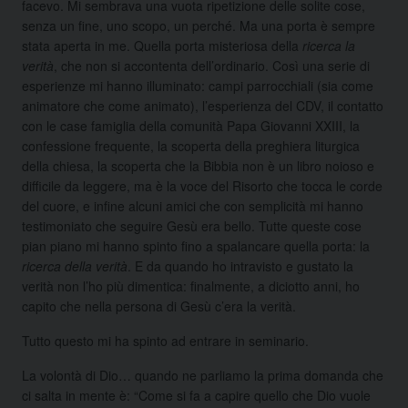
facevo. Mi sembrava una vuota ripetizione delle solite cose,
senza un fine, uno scopo, un perché. Ma una porta è sempre
stata aperta in me. Quella porta misteriosa della
ricerca la
verità
, che non si accontenta dell’ordinario. Così una serie di
esperienze mi hanno illuminato: campi parrocchiali (sia come
animatore che come animato), l’esperienza del CDV, il contatto
con le case famiglia della comunità Papa Giovanni XXIII, la
confessione frequente, la scoperta della preghiera liturgica
della chiesa, la scoperta che la Bibbia non è un libro noioso e
difficile da leggere, ma è la voce del Risorto che tocca le corde
del cuore, e infine alcuni amici che con semplicità mi hanno
testimoniato che seguire Gesù era bello. Tutte queste cose
pian piano mi hanno spinto fino a spalancare quella porta: la
ricerca della verità
. E da quando ho intravisto e gustato la
verità non l’ho più dimentica: finalmente, a diciotto anni, ho
capito che nella persona di Gesù c’era la verità.
Tutto questo mi ha spinto ad entrare in seminario.
La volontà di Dio… quando ne parliamo la prima domanda che
ci salta in mente è: “Come si fa a capire quello che Dio vuole