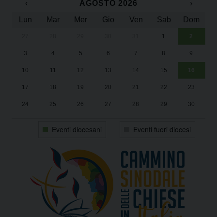
‹
AGOSTO 2026
›
Lun
Mar
Mer
Gio
Ven
Sab
Dom
27
28
29
30
31
1
2
Un
25
3
4
5
6
7
8
9
1
Sa
10
11
12
13
14
15
16
17
18
19
20
21
22
23
24
25
26
27
28
29
30
31
1
2
3
4
5
6
Eventi diocesani
Eventi fuori diocesi