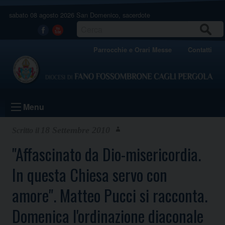
Skip
sabato 08 agosto 2026
San Domenico, sacerdote
to
content
CERCA
Facebook
Youtube
Parrocchie e Orari Messe
Contatti
Menu
18 Settembre 2010
"Affascinato da Dio-misericordia.
In questa Chiesa servo con
amore". Matteo Pucci si racconta.
Domenica l'ordinazione diaconale