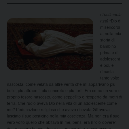
(
Testimonia
nza)
“Dio di
misericordi
a, nella mia
storia di
bambino
prima e di
adolescent
e poi, è
rimasta
tante volte
nascosta, come velata da altre verità che mi apparivano più
belle, più attraenti, più concrete e più forti. Era come un
vero e
proprio tesoro nascosto, come seppellito e ricoperto da metri di
terra. Che ruolo aveva Dio nella vita di un adolescente come
me? L’educazione religiosa che avevo ricevuta Gli aveva
lasciato il suo posticino nella mia coscienza. Ma non era il suo
vero volto quello che abitava in me, bensì era il “dio-dovere”:
dover essere buono, dover essere corretto, dover essere