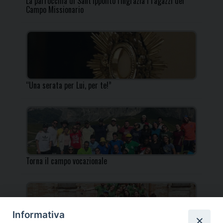
La parrocchia di Sant’Ippolito ringrazia i ragazzi del
Campo Missionario
“Una serata per Lui, per te!”
Torna il campo vocazionale
Informativa