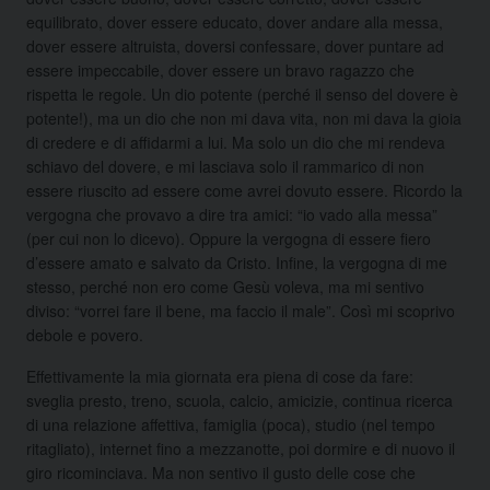
equilibrato, dover essere educato, dover andare alla messa,
dover essere altruista, doversi confessare, dover puntare ad
essere impeccabile, dover essere un bravo ragazzo che
rispetta le regole. Un dio potente (perché il senso del dovere è
potente!), ma un dio che non mi dava vita, non mi dava la gioia
di credere e di affidarmi a lui. Ma solo un dio che mi rendeva
schiavo del dovere, e mi lasciava solo il rammarico di non
essere riuscito ad essere come avrei dovuto essere. Ricordo la
vergogna che provavo a dire tra amici: “io vado alla messa”
(per cui non lo dicevo). Oppure la vergogna di essere fiero
d’essere amato e salvato da Cristo. Infine, la vergogna di me
stesso, perché non ero come Gesù voleva, ma mi sentivo
diviso: “vorrei fare il bene, ma faccio il male”. Così mi scoprivo
debole e povero.
Effettivamente la mia giornata era piena di cose da fare:
sveglia presto, treno, scuola, calcio, amicizie, continua ricerca
di una relazione affettiva, famiglia (poca), studio (nel tempo
ritagliato), internet fino a mezzanotte, poi dormire e di nuovo il
giro ricominciava. Ma non sentivo il gusto delle cose che