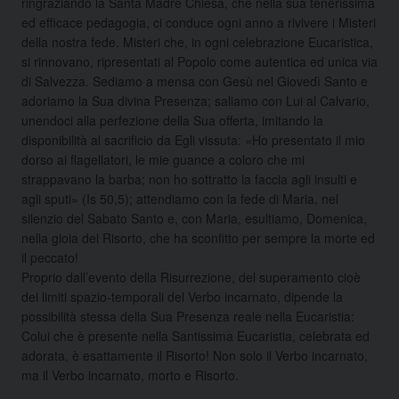
ringraziando la Santa Madre Chiesa, che nella sua tenerissima
ed efficace pedagogia, ci conduce ogni anno a rivivere i Misteri
della nostra fede. Misteri che, in ogni celebrazione Eucaristica,
si rinnovano, ripresentati al Popolo come autentica ed unica via
di Salvezza. Sediamo a mensa con Gesù nel Giovedì Santo e
adoriamo la Sua divina Presenza; saliamo con Lui al Calvario,
unendoci alla perfezione della Sua offerta, imitando la
disponibilità al sacrificio da Egli vissuta: «Ho presentato il mio
dorso ai flagellatori, le mie guance a coloro che mi
strappavano la barba; non ho sottratto la faccia agli insulti e
agli sputi» (Is 50,5); attendiamo con la fede di Maria, nel
silenzio del Sabato Santo e, con Maria, esultiamo, Domenica,
nella gioia del Risorto, che ha sconfitto per sempre la morte ed
il peccato!
Proprio dall’evento della Risurrezione, del superamento cioè
dei limiti spazio-temporali del Verbo incarnato, dipende la
possibilità stessa della Sua Presenza reale nella Eucaristia:
Colui che è presente nella Santissima Eucaristia, celebrata ed
adorata, è esattamente il Risorto! Non solo il Verbo incarnato,
ma il Verbo incarnato, morto e Risorto.