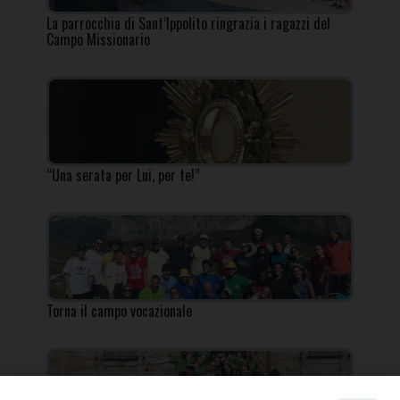
La parrocchia di Sant’Ippolito ringrazia i ragazzi del
Campo Missionario
“Una serata per Lui, per te!”
Torna il campo vocazionale