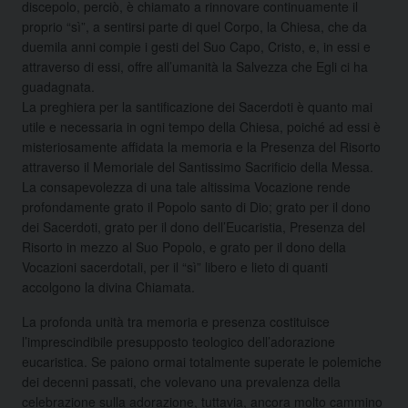
discepolo, perciò, è chiamato a rinnovare continuamente il
proprio “sì”, a sentirsi parte di quel Corpo, la Chiesa, che da
duemila anni compie i gesti del Suo Capo, Cristo, e, in essi e
attraverso di essi, offre all’umanità la Salvezza che Egli ci ha
guadagnata.
La preghiera per la santificazione dei Sacerdoti è quanto mai
utile e necessaria in ogni tempo della Chiesa, poiché ad essi è
misteriosamente affidata la memoria e la Presenza del Risorto
attraverso il Memoriale del Santissimo Sacrificio della Messa.
La consapevolezza di una tale altissima Vocazione rende
profondamente grato il Popolo santo di Dio; grato per il dono
dei Sacerdoti, grato per il dono dell’Eucaristia, Presenza del
Risorto in mezzo al Suo Popolo, e grato per il dono della
Vocazioni sacerdotali, per il “sì” libero e lieto di quanti
accolgono la divina Chiamata.
La profonda unità tra memoria e presenza costituisce
l’imprescindibile presupposto teologico dell’adorazione
eucaristica. Se paiono ormai totalmente superate le polemiche
dei decenni passati, che volevano una prevalenza della
celebrazione sulla adorazione, tuttavia, ancora molto cammino