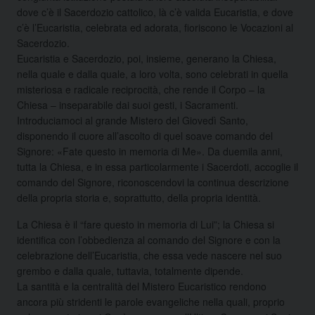
dove c’è il Sacerdozio cattolico, là c’è valida Eucaristia, e dove
c’è l’Eucaristia, celebrata ed adorata, fioriscono le Vocazioni al
Sacerdozio.
Eucaristia e Sacerdozio, poi, insieme, generano la Chiesa,
nella quale e dalla quale, a loro volta, sono celebrati in quella
misteriosa e radicale reciprocità, che rende il Corpo – la
Chiesa – inseparabile dai suoi gesti, i Sacramenti.
Introduciamoci al grande Mistero del Giovedì Santo,
disponendo il cuore all’ascolto di quel soave comando del
Signore: «Fate questo in memoria di Me». Da duemila anni,
tutta la Chiesa, e in essa particolarmente i Sacerdoti, accoglie il
comando del Signore, riconoscendovi la continua descrizione
della propria storia e, soprattutto, della propria identità.
La Chiesa è il “fare questo in memoria di Lui”; la Chiesa si
identifica con l’obbedienza al comando del Signore e con la
celebrazione dell’Eucaristia, che essa vede nascere nel suo
grembo e dalla quale, tuttavia, totalmente dipende.
La santità e la centralità del Mistero Eucaristico rendono
ancora più stridenti le parole evangeliche nella quali, proprio