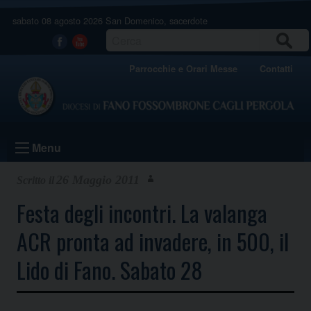
Skip
sabato 08 agosto 2026
San Domenico, sacerdote
to
content
CERCA
Facebook
Youtube
Parrocchie e Orari Messe
Contatti
Menu
26 Maggio 2011
Festa degli incontri. La valanga
ACR pronta ad invadere, in 500, il
Lido di Fano. Sabato 28