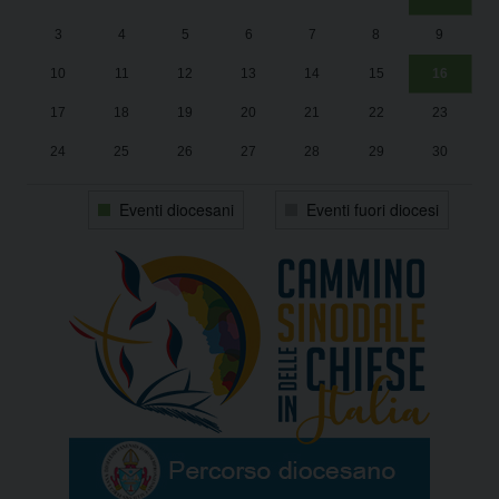
Un
25
3
4
5
6
7
8
9
1
Sa
10
11
12
13
14
15
16
17
18
19
20
21
22
23
24
25
26
27
28
29
30
31
1
2
3
4
5
6
Eventi diocesani
Eventi fuori diocesi