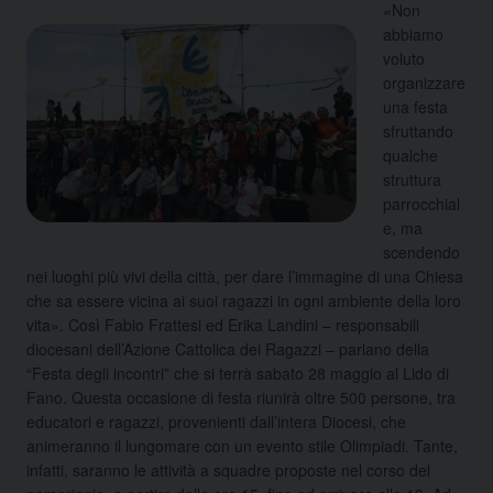
«Non
abbiamo
voluto
organizzare
una festa
sfruttando
qualche
struttura
parrocchial
e, ma
scendendo
nei luoghi più vivi della città, per dare l’immagine di una Chiesa
che sa essere vicina ai suoi ragazzi in ogni ambiente della loro
vita». Così Fabio Frattesi ed Erika Landini – responsabili
diocesani dell’Azione Cattolica dei Ragazzi – parlano della
“Festa
degli incontri” che si terrà sabato 28 maggio al Lido di
Fano. Questa occasione di festa riunirà oltre 500 persone, tra
educatori e ragazzi, provenienti dall’intera Diocesi, che
animeranno il lungomare con un evento stile Olimpiadi. Tante,
infatti, saranno le attività a squadre proposte nel corso del