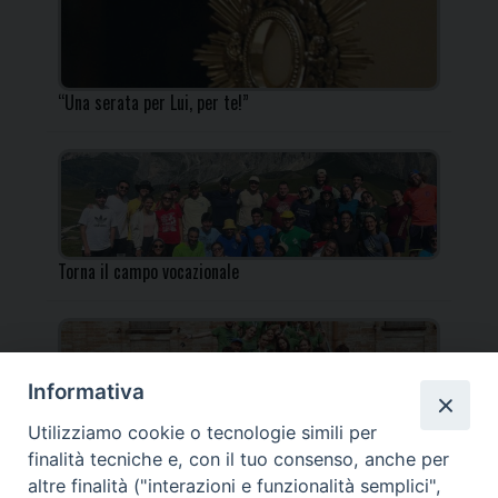
“Una serata per Lui, per te!”
Torna il campo vocazionale
Informativa
Utilizziamo cookie o tecnologie simili per
Torna il Campo Missionario Diocesano
finalità tecniche e, con il tuo consenso, anche per
altre finalità ("interazioni e funzionalità semplici",