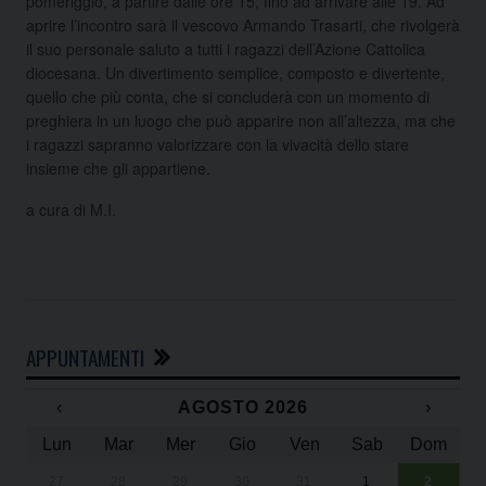
pomeriggio, a partire dalle ore 15, fino ad arrivare alle 19. Ad
aprire l’incontro sarà il vescovo Armando Trasarti, che rivolgerà
il suo personale saluto a tutti i ragazzi dell’Azione Cattolica
diocesana. Un divertimento semplice, composto e divertente,
quello che più conta, che si concluderà con un momento di
preghiera in un luogo che può apparire non all’altezza, ma che
i ragazzi sapranno valorizzare con la vivacità dello stare
insieme che gli appartiene.
a cura di M.I.
APPUNTAMENTI
‹
AGOSTO 2026
›
Lun
Mar
Mer
Gio
Ven
Sab
Dom
27
28
29
30
31
1
2