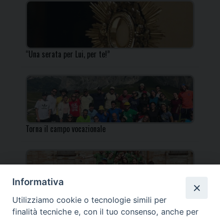
“Una serata per Lui, per te!”
Torna il campo vocazionale
Informativa
Utilizziamo cookie o tecnologie simili per
Torna il Campo Missionario Diocesano
finalità tecniche e, con il tuo consenso, anche per