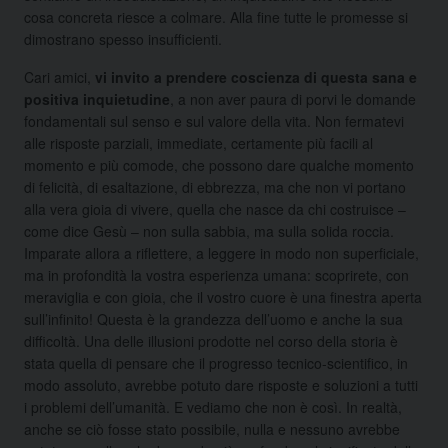
cosa concreta riesce a colmare. Alla fine tutte le promesse si
dimostrano spesso insufficienti.
Cari amici,
vi invito a prendere coscienza di questa sana e
positiva inquietudine
, a non aver paura di porvi le domande
fondamentali sul senso e sul valore della vita. Non fermatevi
alle risposte parziali, immediate, certamente più facili al
momento e più comode, che possono dare qualche momento
di felicità, di esaltazione, di ebbrezza, ma che non vi portano
alla vera gioia di vivere, quella che nasce da chi costruisce –
come dice Gesù – non sulla sabbia, ma sulla solida roccia.
Imparate allora a riflettere, a leggere in modo non superficiale,
ma in profondità la vostra esperienza umana: scoprirete, con
meraviglia e con gioia, che il vostro cuore è una finestra aperta
sull’infinito! Questa è la grandezza dell’uomo e anche la sua
difficoltà. Una delle illusioni prodotte nel corso della storia è
stata quella di pensare che il progresso tecnico-scientifico, in
modo assoluto, avrebbe potuto dare risposte e soluzioni a tutti
i problemi dell’umanità. E vediamo che non è così. In realtà,
anche se ciò fosse stato possibile, nulla e nessuno avrebbe