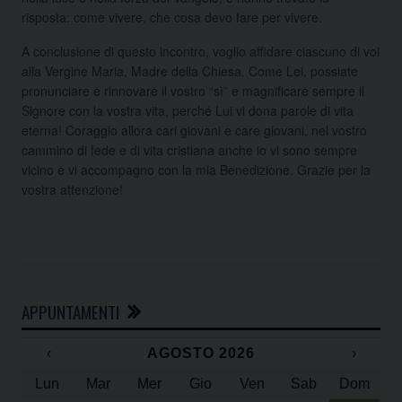
risposta: come vivere, che cosa devo fare per vivere.
A conclusione di questo incontro, voglio affidare ciascuno di voi
alla Vergine Maria, Madre della Chiesa. Come Lei, possiate
pronunciare e rinnovare il vostro “sì” e magnificare sempre il
Signore con la vostra vita, perché Lui vi dona parole di vita
eterna! Coraggio allora cari giovani e care giovani, nel vostro
cammino di fede e di vita cristiana anche io vi sono sempre
vicino e vi accompagno con la mia Benedizione. Grazie per la
vostra attenzione!
APPUNTAMENTI
‹
AGOSTO 2026
›
Lun
Mar
Mer
Gio
Ven
Sab
Dom