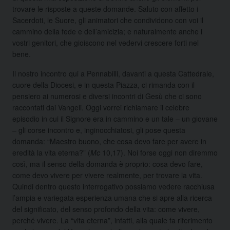
trovare le risposte a queste domande. Saluto con affetto i
Sacerdoti, le Suore, gli animatori che condividono con voi il
cammino della fede e dell’amicizia; e naturalmente anche i
vostri genitori, che gioiscono nel vedervi crescere forti nel
bene.
Il nostro incontro qui a Pennabilli, davanti a questa Cattedrale,
cuore della Diocesi, e in questa Piazza, ci rimanda con il
pensiero ai numerosi e diversi incontri di Gesù che ci sono
raccontati dai Vangeli. Oggi vorrei richiamare il celebre
episodio in cui il Signore era in cammino e un tale – un giovane
– gli corse incontro e, inginocchiatosi, gli pose questa
domanda: “Maestro buono, che cosa devo fare per avere in
eredità la vita eterna?” (
Mc
10,17). Noi forse oggi non diremmo
così, ma il senso della domanda è proprio: cosa devo fare,
come devo vivere per vivere realmente, per trovare la vita.
Quindi dentro questo interrogativo possiamo vedere racchiusa
l’ampia e variegata esperienza umana che si apre alla ricerca
del significato, del senso profondo della vita: come vivere,
perché vivere. La “vita eterna”, infatti, alla quale fa riferimento