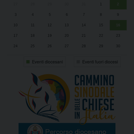
27
28
29
30
31
1
2
Un
25
3
4
5
6
7
8
9
1
Sa
10
11
12
13
14
15
16
17
18
19
20
21
22
23
24
25
26
27
28
29
30
31
1
2
3
4
5
6
Eventi diocesani
Eventi fuori diocesi