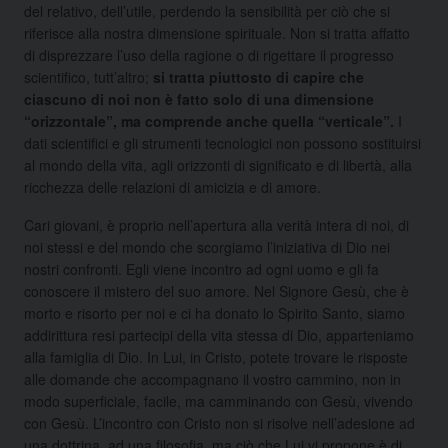
del relativo, dell’utile, perdendo la sensibilità per ciò che si
riferisce alla nostra dimensione spirituale. Non si tratta affatto
di disprezzare l’uso della ragione o di rigettare il progresso
scientifico, tutt’altro;
si tratta piuttosto di capire che
ciascuno di noi non è fatto solo di una dimensione
“orizzontale”, ma comprende anche quella “verticale”.
I
dati scientifici e gli strumenti tecnologici non possono sostituirsi
al mondo della vita, agli orizzonti di significato e di libertà, alla
ricchezza delle relazioni di amicizia e di amore.
Cari giovani, è proprio nell’apertura alla verità intera di noi, di
noi stessi e del mondo che scorgiamo l’iniziativa di Dio nei
nostri confronti. Egli viene incontro ad ogni uomo e gli fa
conoscere il mistero del suo amore. Nel Signore Gesù, che è
morto e risorto per noi e ci ha donato lo Spirito Santo, siamo
addirittura resi partecipi della vita stessa di Dio, apparteniamo
alla famiglia di Dio. In Lui, in Cristo, potete trovare le risposte
alle domande che accompagnano il vostro cammino, non in
modo superficiale, facile, ma camminando con Gesù, vivendo
con Gesù. L’incontro con Cristo non si risolve nell’adesione ad
una dottrina, ad una filosofia, ma ciò che Lui vi propone è di