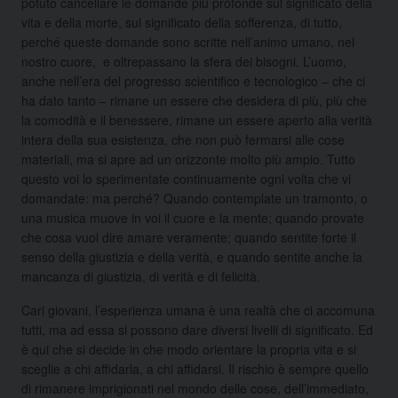
potuto cancellare le domande più profonde sul significato della
vita e della morte, sul significato della sofferenza, di tutto,
perché queste domande sono scritte nell’animo umano, nel
nostro cuore, e oltrepassano la sfera dei bisogni. L’uomo,
anche nell’era del progresso scientifico e tecnologico – che ci
ha dato tanto – rimane un essere che desidera di più, più che
la comodità e il benessere, rimane un essere aperto alla verità
intera della sua esistenza, che non può fermarsi alle cose
materiali, ma si apre ad un orizzonte molto più ampio. Tutto
questo voi lo sperimentate continuamente ogni volta che vi
domandate: ma perché? Quando contemplate un tramonto, o
una musica muove in voi il cuore e la mente; quando provate
che cosa vuol dire amare veramente; quando sentite forte il
senso della giustizia e della verità, e quando sentite anche la
mancanza di giustizia, di verità e di felicità.
Cari giovani, l’esperienza umana è una realtà che ci accomuna
tutti, ma ad essa si possono dare diversi livelli di significato. Ed
è qui che si decide in che modo orientare la propria vita e si
sceglie a chi affidarla, a chi affidarsi. Il rischio è sempre quello
di rimanere imprigionati nel mondo delle cose, dell’immediato,