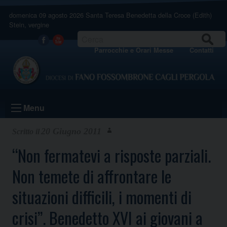
Skip
domenica 09 agosto 2026
Santa Teresa Benedetta della Croce (Edith)
to
Stein, vergine
content
CERCA
Facebook
Youtube
Parrocchie e Orari Messe
Contatti
Menu
20 Giugno 2011
“Non fermatevi a risposte parziali.
Non temete di affrontare le
situazioni difficili, i momenti di
crisi”. Benedetto XVI ai giovani a