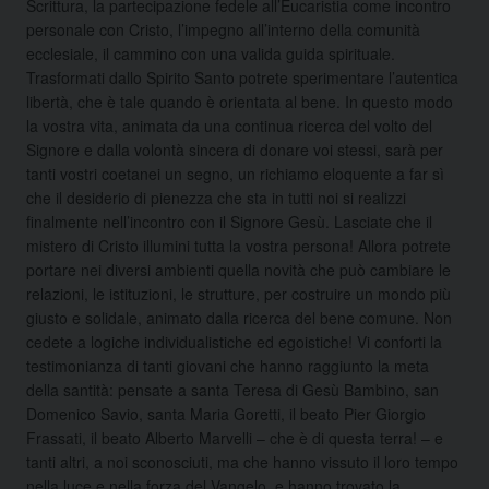
Scrittura, la partecipazione fedele all’Eucaristia come incontro
personale con Cristo, l’impegno all’interno della comunità
ecclesiale, il cammino con una valida guida spirituale.
Trasformati dallo Spirito Santo potrete sperimentare l’autentica
libertà, che è tale quando è orientata al bene. In questo modo
la vostra vita, animata da una continua ricerca del volto del
Signore e dalla volontà sincera di donare voi stessi, sarà per
tanti vostri coetanei un segno, un richiamo eloquente a far sì
che il desiderio di pienezza che sta in tutti noi si realizzi
finalmente nell’incontro con il Signore Gesù. Lasciate che il
mistero di Cristo illumini tutta la vostra persona! Allora potrete
portare nei diversi ambienti quella novità che può cambiare le
relazioni, le istituzioni, le strutture, per costruire un mondo più
giusto e solidale, animato dalla ricerca del bene comune. Non
cedete a logiche individualistiche ed egoistiche! Vi conforti la
testimonianza di tanti giovani che hanno raggiunto la meta
della santità: pensate a santa Teresa di Gesù Bambino, san
Domenico Savio, santa Maria Goretti, il beato Pier Giorgio
Frassati, il beato Alberto Marvelli – che è di questa terra! – e
tanti altri, a noi sconosciuti, ma che hanno vissuto il loro tempo
nella luce e nella forza del Vangelo, e hanno trovato la