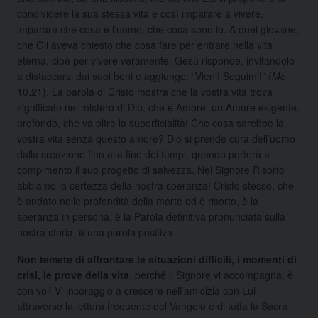
condividere la sua stessa vita e così imparare a vivere,
imparare che cosa è l’uomo, che cosa sono io. A quel giovane,
che Gli aveva chiesto che cosa fare per entrare nella vita
eterna, cioè per vivere veramente, Gesù risponde, invitandolo
a distaccarsi dai suoi beni e aggiunge: “Vieni! Seguimi!” (
Mc
10,21). La parola di Cristo mostra che la vostra vita trova
significato nel mistero di Dio, che è Amore: un Amore esigente,
profondo, che va oltre la superficialità! Che cosa sarebbe la
vostra vita senza questo amore? Dio si prende cura dell’uomo
dalla creazione fino alla fine dei tempi, quando porterà a
compimento il suo progetto di salvezza. Nel Signore Risorto
abbiamo la certezza della nostra speranza! Cristo stesso, che
è andato nelle profondità della morte ed è risorto, è la
speranza in persona, è la Parola definitiva pronunciata sulla
nostra storia, è una parola positiva.
Non temete di affrontare le situazioni difficili, i momenti di
crisi, le prove della vita
, perché il Signore vi accompagna, è
con voi! Vi incoraggio a crescere nell’amicizia con Lui
attraverso la lettura frequente del Vangelo e di tutta la Sacra