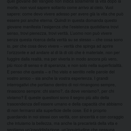
quel giovane del Vangelo non indica solamente la vita dopo la
morte, non vuol sapere soltanto come arrivo al cielo. Vuol
sapere: come devo vivere adesso per avere già la vita che può
essere poi anche eterna. Quindi in questa domanda questo
giovane manifesta l’esigenza che l’esistenza quotidiana trovi
senso, trovi pienezza, trovi verità. L’uomo non può vivere
senza questa ricerca della verità su se stesso – che cosa sono
io, per che cosa devo vivere – verità che spinga ad aprire
l’orizzonte e ad andare al di là di ciò che è materiale, non per
fuggire dalla realtà, ma per viverla in modo ancora più vero,
più ricco di senso e di speranza, e non solo nella superficialità.
E penso che questa – e l’ho visto e sentito nelle parole del
vostro amico – sia anche la vostra esperienza. I grandi
interrogativi che portiamo dentro di noi rimangono sempre,
rinascono sempre: chi siamo?, da dove veniamo?, per chi
viviamo? E queste questioni sono il segno più alto della
trascendenza dell’essere umano e della capacità che abbiamo
di non fermarci alla superficie delle cose. Ed è proprio
guardando in noi stessi con verità, con sincerità e con coraggio
che intuiamo la bellezza, ma anche la precarietà della vita e
sentiamo un’insoddisfazione, un’inquietudine che nessuna