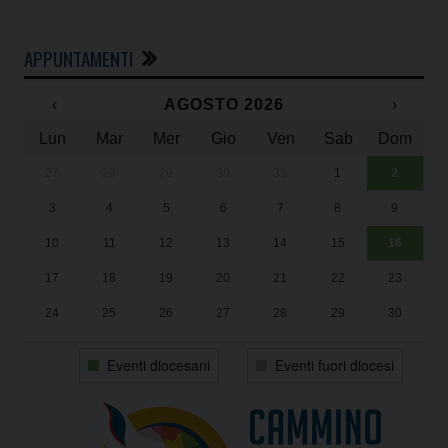
APPUNTAMENTI
‹
AGOSTO 2026
›
Lun
Mar
Mer
Gio
Ven
Sab
Dom
27
28
29
30
31
1
2
Un
25
3
4
5
6
7
8
9
1
Sa
10
11
12
13
14
15
16
17
18
19
20
21
22
23
24
25
26
27
28
29
30
31
1
2
3
4
5
6
Eventi diocesani
Eventi fuori diocesi