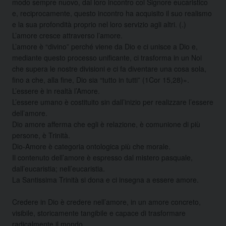
modo sempre nuovo, dal loro incontro col Signore eucaristico
e, reciprocamente, questo incontro ha acquisito il suo realismo
e la sua profondità proprio nel loro servizio agli altri. (.)
L’amore cresce attraverso l’amore.
L’amore è “divino” perché viene da Dio e ci unisce a Dio e,
mediante questo processo unificante, ci trasforma in un Noi
che supera le nostre divisioni e ci fa diventare una cosa sola,
fino a che, alla fine, Dio sia “tutto in tutti” (1Cor 15,28)».
L’essere è in realtà l’Amore.
L’essere umano è costituito sin dall’inizio per realizzare l’essere
dell’amore.
Dio amore afferma che egli è relazione, è comunione di più
persone, è Trinità.
Dio-Amore è categoria ontologica più che morale.
Il contenuto dell’amore è espresso dal mistero pasquale,
dall’eucaristia; nell’eucaristia.
La Santissima Trinità si dona e ci insegna a essere amore.
Credere in Dio è credere nell’amore, in un amore concreto,
visibile, storicamente tangibile e capace di trasformare
radicalmente il mondo.