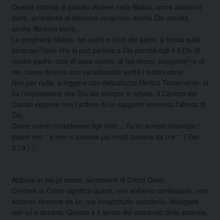
Questa intimità di ascolto diviene nella Bibbia, come abbiamo
detto, un’intimità di discorso reciproco: anche Dio ascolta,
anche Abramo parla.
La preghiera biblica, nei salmi e fuori dei salmi, si fonda sulla
persuasione che si può parlare a Dio perché egli è il Dio di
nostro padre, cioè di casa nostra, di noi stessi, bisognoso di
noi, come diranno con paradossale verità i mistici ebrei.
Non per nulla, a leggere con delicatezza l’Antico Testamento, si
ha l’impressione che Dio sia sempre in attesa. Il Cantico dei
Cantici esprime con l’ardore di un rapporto amoroso l’attesa di
Dio.
Come vorrei considerarvi figli miei….Tu mi avresti chiamato “
padre mio “ e non vi sareste più rivolti lontano da me “ ( Ger
3,19 ) 
Abbiate in voi gli stessi sentimenti di Cristo Gesù
Credere in Cristo significa quindi, non soltanto confessarlo, non
soltanto ricevere da lui, ma innanzitutto ascoltarlo, dialogare
con lui e donarsi. Questo è il senso del comando della sequela.