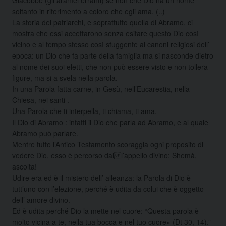
soltanto in riferimento a coloro che egli ama. (..)
La storia dei patriarchi, e soprattutto quella di Abramo, ci
mostra che essi accettarono senza esitare questo Dio così
vicino e al tempo stesso così sfuggente ai canoni religiosi dell’
epoca: un Dio che fa parte della famiglia ma si nasconde dietro
al nome dei suoi eletti, che non può essere visto e non tollera
figure, ma si a svela nella parola.
In una Parola fatta carne, in Gesù, nell’Eucarestia, nella
Chiesa, nei santi .
Una Parola che ti interpella, ti chiama, ti ama.
Il Dio di Abramo : infatti il Dio che parla ad Abramo, e al quale
Abramo può parlare.
Mentre tutto l’Antico Testamento scoraggia ogni proposito di
vedere Dio, esso è percorso dall’appello divino: Shemà,
ascolta!
Udire era ed è il mistero dell’ alleanza: la Parola di Dio è
tutt’uno con l’elezione, perché è udita da colui che è oggetto
dell’ amore divino.
Ed è udita perché Dio la mette nel cuore: “Questa parola è
molto vicina a te, nella tua bocca e nel tuo cuore» (Dt 30, 14).”