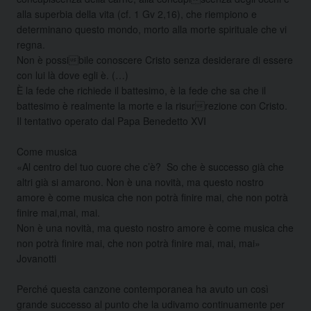
alla superbia della vita (cf. 1 Gv 2,16), che riempiono e
determinano questo mondo, morto alla morte spirituale che vi
regna.
Non è possibile conoscere Cristo senza desiderare di essere
con lui là dove egli è. (…)
È la fede che richiede il battesimo, è la fede che sa che il
battesimo è realmente la morte e la risurrezione con Cristo.
Il tentativo operato dal Papa Benedetto XVI
Come musica
«Al centro del tuo cuore che c’è? So che è successo già che
altri già si amarono. Non è una novità, ma questo nostro
amore è come musica che non potrà finire mai, che non potrà
finire mai,mai, mai.
Non è una novità, ma questo nostro amore è come musica che
non potrà finire mai, che non potrà finire mai, mai, mai»​
Jovanotti
Perché questa canzone contemporanea ha avuto un così
grande successo al punto che la udivamo continuamente per