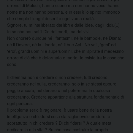
orrendi di Moloch, hanno suono ma non hanno voce, hanno
nome ma non hanno persona, e in essi è lo spirito immondo
che riempie i luoghi deserti e ogni vuota realtà.
Signore, tu mi hai liberato dai libri e dalle Idee, dagli Idoli.(..)
Io so che non sei il Dio dei morti, ma dei vivi.
Non onorerò dunque né i fantasmi, né le bambole, né Diana;
né il Dovere, né la Libertà, né il bue Api. Né voi , ‘geni’ ed
‘eroi’, grandi uomini e superuomini, che m’ispirate il medesimo
orrore di ciò che è deformato e morto. Io esisto tra le cose che
sono. ​
Il dilemma non è credere o non credere, tutti credono:
crederanno nel nulla, crederanno solo in se stessi oppure
peggio ancora, nel denaro o nel potere ma in qualcosa
crederanno. Credere appartiene alla struttura fondamentale di
ogni persona.
Il problema serio è ragionare, è usare bene della nostra
intelligenza e chiedersi cosa sia ragionevole credere, e
soprattutto in chi credere ? Di chi fidarsi ? A quale meta
dedicare la mia vita ? Su che cosa costruire la propria