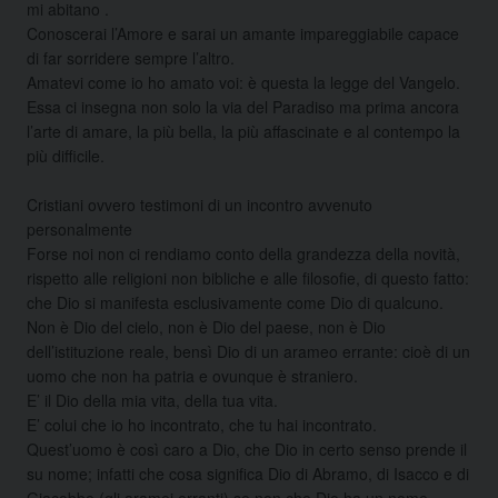
mi abitano .
Conoscerai l’Amore e sarai un amante impareggiabile capace
di far sorridere sempre l’altro.
Amatevi come io ho amato voi: è questa la legge del Vangelo.
Essa ci insegna non solo la via del Paradiso ma prima ancora
l’arte di amare, la più bella, la più affascinate e al contempo la
più difficile.
Cristiani ovvero testimoni di un incontro avvenuto
personalmente
Forse noi non ci rendiamo conto della grandezza della novità,
rispetto alle religioni non bibliche e alle filosofie, di questo fatto:
che Dio si manifesta esclusivamente come Dio di qualcuno.
Non è Dio del cielo, non è Dio del paese, non è Dio
dell’istituzione reale, bensì Dio di un arameo errante: cioè di un
uomo che non ha patria e ovunque è straniero.
E’ il Dio della mia vita, della tua vita.
E’ colui che io ho incontrato, che tu hai incontrato.
Quest’uomo è così caro a Dio, che Dio in certo senso prende il
su nome; infatti che cosa significa Dio di Abramo, di Isacco e di
Giacobbe (gli aramei erranti) se non che Dio ha un nome