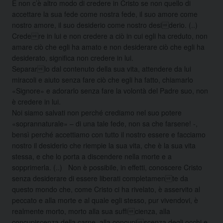
E non c’è altro modo di credere in Cristo se non quello di
accettare la sua fede come nostra fede, il suo amore come
nostro amore, il suo desiderio come nostro desiderio. (..)
Credere in lui e non credere a ciò in cui egli ha creduto, non
amare ciò che egli ha amato e non desiderare ciò che egli ha
desiderato, significa non credere in lui.
Separarlo dal contenuto della sua vita, attendere da lui
miracoli e aiuto senza fare ciò che egli ha fatto, chiamarlo
«Signore» e adorarlo senza fare la volontà del Padre suo, non
è credere in lui.
Noi siamo salvati non perché crediamo nel suo potere
«soprannaturale» – di una tale fede, non sa che farsene! -,
bensì perché accettiamo con tutto il nostro essere e facciamo
nostro il desiderio che riempie la sua vita, che è la sua vita
stessa, e che lo porta a discendere nella morte e a
sopprimerla. (..) Non è possibile, in effetti, conoscere Cristo
senza desiderare di essere liberati completamente da
questo mondo che, come Cristo ci ha rivelato, è asservito al
peccato e alla morte e al quale egli stesso, pur vivendovi, è
realmente morto, morto alla sua sufficienza, alla
concupiscenza della carne, alla concupiscenza degli occhi e