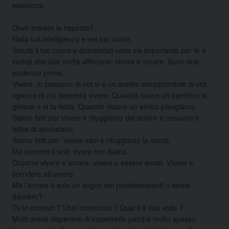
esistenza.
Dove trovare la risposta?
Nella tua intelligenza e nel tuo cuore.
Scruta il tuo cuore e domandati cosa sia importante per te e
vedrai che due verità affiorano: vivere e amare. Sono due
evidenze prime.
Vivere, in ciascuno di noi vi è un anelito insopprimibile di vita,
ognuno di noi desidera vivere. Quando nasce un bambino si
gioisce e si fa festa. Quando muore un amico piangiamo.
Siamo fatti per vivere e rifuggiamo dal dolore e nessuno è
felice di ammalarsi.
Siamo fatti per vivere sani e rifuggiamo la morte.
Ma sovente il solo vivere non basta.
Occorre vivere e amare, vivere e essere amati. Vivere e
sorridere all’amore.
Ma l’amore è solo un sogno dei preadolescenti o esiste
davvero?
Tu lo conosci ? L’hai incontrato ? Qual è il suo volto ?
Molti ormai disperano di incontrarlo perché molto spesso