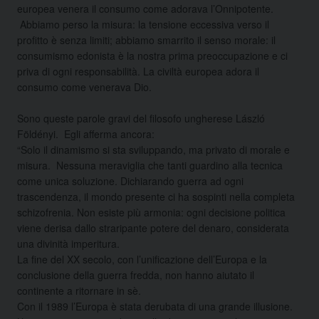
europea venera il consumo come adorava l’Onnipotente.
Abbiamo perso
la misura: la tensione eccessiva verso il
profitto è senza limiti; abbiamo smarrito il senso morale: il
consumismo edonista è la nostra prima preoccupazione e ci
priva di ogni responsabilità. La civiltà europea adora il
consumo come venerava Dio.
Sono queste parole gravi del filosofo ungherese László
Földényi. Egli afferma ancora:
“Solo il dinamismo si sta sviluppando, ma privato di morale e
misura. Nessuna meraviglia che tanti guardino alla tecnica
come unica soluzione. Dichiarando guerra ad ogni
trascendenza, il mondo presente ci ha sospinti nella completa
schizofrenia. Non esiste più armonia: ogni decisione politica
viene derisa dallo straripante potere del denaro, considerata
una divinità imperitura.
La fine del XX secolo, con l’unificazione dell’Europa e la
conclusione della guerra fredda, non hanno aiutato il
continente a ritornare in sè.
Con il 1989 l’Europa è stata derubata di una grande illusione.