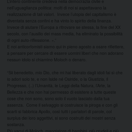
L’intero continente credeva nella democrazia civile e
nell’uguaglianza politica: molti di noi si aspettavano la
realizzazione di tali valori. Invece l’utopia del capitalismo è
diventata senza confini e ha vinto lo spirito della finanza.
Invece di aiutare l’Europa a ritrovare se stessa, la fine del XX
secolo, con l’ausilio dei mass media, ha eliminato la possibilità
di ogni auto-riflessione. ».”
E noi anticorfomisti siamo qui in pieno agosto a osare riflettere,
a pensare per cercare di essere uomini liberi che non adorano
nessun idolo si chiamino Moloch o denaro.
“Sii benedetto, mio Dio, che mi hai liberato dagli idoli fai sì che
io adori solo te, e non Iside né Osiride, o la Giustizia, il
Progresso, (..) l’Umanità, le Leggi della Natura, l’Arte, la
Bellezza e che non hai permesso di esistere a tutte queste
cose che non sono, sono solo il vuoto lasciato dalla tua
assenza. Come il selvaggio si costruisce la piroga e con gli
scarti si fabbrica Apollo, così tutti i parlatori di parole, col
surplus dei loro aggettivi, si sono costruiti dei mostri senza
sostanza.
Più vacui di Moloch, mangiatore di bambini, più crudeli e più