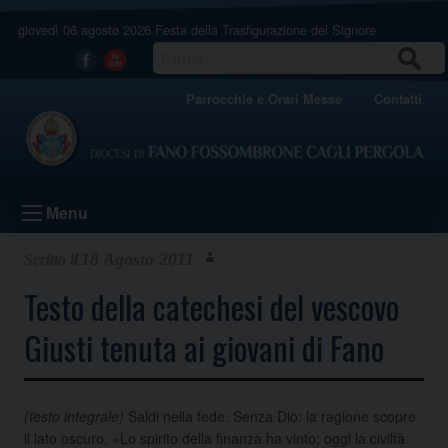
Skip
giovedì 06 agosto 2026
Festa della Trasfigurazione del Signore
to
content
CERCA
Facebook
Youtube
Parrocchie e Orari Messe
Contatti
Menu
18 Agosto 2011
Testo della catechesi del vescovo
Giusti tenuta ai giovani di Fano
(testo integrale)
Saldi nella fede. Senza Dio: la ragione scopre
il lato oscuro. «Lo spirito della finanza ha vinto; oggi la civiltà