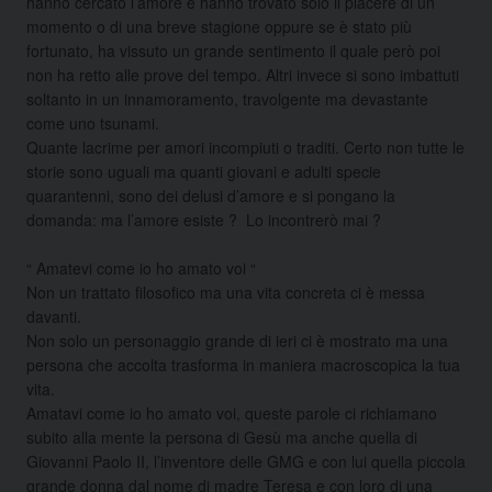
hanno cercato l’amore e hanno trovato solo il piacere di un
momento o di una breve stagione oppure se è stato più
fortunato, ha vissuto un grande sentimento il quale però poi
non ha retto alle prove del tempo. Altri invece si sono imbattuti
soltanto in un innamoramento, travolgente ma devastante
come uno tsunami.
Quante lacrime per amori incompiuti o traditi. Certo non tutte le
storie sono uguali ma quanti giovani e adulti specie
quarantenni, sono dei delusi d’amore e si pongano la
domanda: ma l’amore esiste ? Lo incontrerò mai ?
“ Amatevi come io ho amato voi “
Non un trattato filosofico ma una vita concreta ci è messa
davanti.
Non solo un personaggio grande di ieri ci è mostrato ma una
persona che accolta trasforma in maniera macroscopica la tua
vita.
Amatavi come io ho amato voi, queste parole ci richiamano
subito alla mente la persona di Gesù ma anche quella di
Giovanni Paolo II, l’inventore delle GMG e con lui quella piccola
grande donna dal nome di madre Teresa e con loro di una