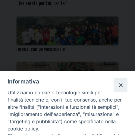
“Una serata per Lui, per te!”
Torna il campo vocazionale
Informativa
Utilizziamo cookie o tecnologie simili per
Torna il Campo Missionario Diocesano
finalità tecniche e, con il tuo consenso, anche per
altre finalità ("interazioni e funzionalità semplici",
"miglioramento dell'esperienza", "misurazione" e
"targeting e pubblicità") come specificato nella
cookie policy.
_____________________________________________________