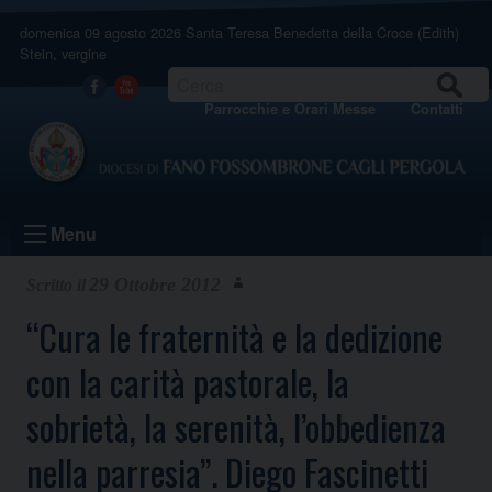
Skip
domenica 09 agosto 2026
Santa Teresa Benedetta della Croce (Edith)
to
Stein, vergine
content
CERCA
Facebook
Youtube
Parrocchie e Orari Messe
Contatti
Menu
29 Ottobre 2012
“Cura le fraternità e la dedizione
con la carità pastorale, la
sobrietà, la serenità, l’obbedienza
nella parresia”. Diego Fascinetti