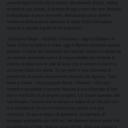
accontentarci di una vita a tentoni. Mendicante di luce, seduto
ai bordi di una strada, è simbolo di ogni uomo che vive distratto
e disabituato a porre domande. Mendicante cieco diviene
emblema della potente salvezza di Gesù Cristo che passa
accanto e ascolta il grido di chi è perduto”.
“Carissimo Diego – ha detto il Vescovo – oggi la Chiesa è in
festa, la tua famiglia è in festa, oggi il Signore benedice questa
Diocesi. L’ordine del Diaconato che stai per ricevere ti abilita ad
un servizio ecclesiale carico di responsabilità che richiede la
volontà di assumere lo stile di Gesù che è venuto in mezzo a
noi come Colui che serve. Tu non entri in una comunità di
perfetti ma di uomini sicuramente chiamati dal Signore. Tieni
bene a mente – ha proseguito Mons. TRasarti – che ogni
ministero ecclesiale è sempre risposta a una chiamata di Dio,
non è mai frutto di un proprio progetto. Un Grazie speciale alla
tua famiglia, l’evento che si compie è segno di un Dio che non
si è stancato di noi ma ci mostra il suo amore e la sua
vicinanza. Tu sei un segno di speranza, un esempio di
coraggio evangelico per tutti noi. Sei diacono ovvero servo che
si conforma a Cristo Signore servo di tutti. Oggi non rinunci a