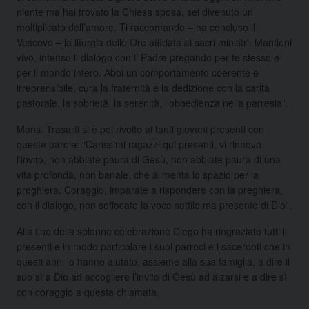
niente ma hai trovato la Chiesa sposa, sei divenuto un
moltiplicato dell’amore. Ti raccomando – ha concluso il
Vescovo – la liturgia delle Ore affidata ai sacri ministri. Mantieni
vivo, intenso il dialogo con il Padre pregando per te stesso e
per il mondo intero. Abbi un comportamento coerente e
irreprensibile, cura la fraternità e la dedizione con la carità
pastorale, la sobrietà, la serenità, l’obbedienza nella parresia”.
Mons. Trasarti si è poi rivolto ai tanti giovani presenti con
queste parole: “Carissimi ragazzi qui presenti, vi rinnovo
l’invito, non abbiate paura di Gesù, non abbiate paura di una
vita profonda, non banale, che alimenta lo spazio per la
preghiera. Coraggio, imparate a rispondere con la preghiera,
con il dialogo, non soffocate la voce sottile ma presente di Dio”.
Alla fine della solenne celebrazione Diego ha ringraziato tutti i
presenti e in modo particolare i suoi parroci e i sacerdoti che in
questi anni lo hanno aiutato, assieme alla sua famiglia, a dire il
suo sì a Dio ad accogliere l’invito di Gesù ad alzarsi e a dire sì
con coraggio a questa chiamata.