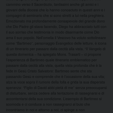
cammino verso il Sacerdozio, tantissimi anche gli amici e i
giovani della diocesi che lo hanno conosciuto in questi anni e i
compagni di seminario che si sono stretti a lui nella preghiera.
Emozionato ma profondamente consapevole del grande dono
che Dio Padre gli stava facendo, Diego ha abbracciato tutti con
il suo sorriso che testimonia in modo disarmante come Dio
ama il suo popolo. Nell’omelia il Vescovo ha voluto sottolineare
come “Bartimeo”, personaggio Evangelico delle letture, è icona
di un itinerario per passare dalla cecità alla vista. “Il Vangelo di
questa domenica – ha spiegato Mons. Trasarti – ci propone
l’esperienza di Bartimeo quale itinerario emblematico per
passare dalla cecità alla vista, quella vista profonda che è la
fede in Gesù Cristo Salvatore: Bartimeo sente che sta
passando Gesù e comprende che è l’occasione della sua vita;
alza la voce sopra il rumore della folla e grida la sua disperata
speranza: “Figlio di David abbi pietà di me” senza preoccuparsi
di disturbare, senza cedere alla tentazione di rassegnarsi e di
accontentarsi della sua condizione. L’esempio di Bartimeo si
scomoda e ci conduce a non rassegnarci al buio che
incontriamo in noi e attorno a noi, ci spinge a non