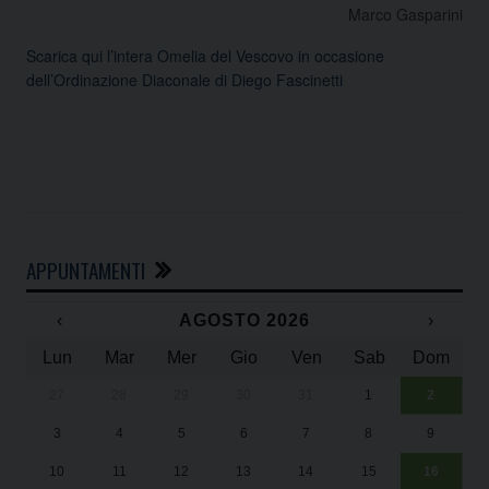
Marco Gasparini
Scarica qui l’intera Omelia del Vescovo in occasione
dell’Ordinazione Diaconale di Diego Fascinetti
APPUNTAMENTI
‹
AGOSTO 2026
›
Lun
Mar
Mer
Gio
Ven
Sab
Dom
27
28
29
30
31
1
2
Un
25
3
4
5
6
7
8
9
1
Sa
10
11
12
13
14
15
16