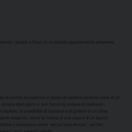
tania”, situata a Fano, in un piccolo appartamento adiacente
sa di pronta accoglienza in grado di ospitare persone prive di un
durano dieci giorni e non hanno la pretesa di risolvere i
è ospitato, la possibilità di riposarsi e di godere di un clima
roprie esigenze, come la ricerca di una casa o di un lavoro.
bbliche li conoscono come “senza fissa dimora”, nei film
tania” sono soltanto “ospiti”.