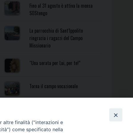
Fino al 31 agosto è attiva la mensa
SOStengo
La parrocchia di Sant’Ippolito
ringrazia i ragazzi del Campo
Missionario
“Una serata per Lui, per te!”
Torna il campo vocazionale
Torna il Campo Missionario
Diocesano
altre finalità ("interazioni e
cità") come specificato nella