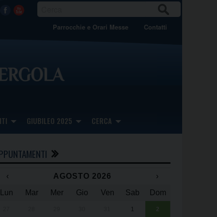
CER
Facebook
Youtube
CA
Parrocchie e Orari Messe
Contatti
TI
GIUBILEO 2025
CERCA
PPUNTAMENTI
‹
AGOSTO 2026
›
Lun
Mar
Mer
Gio
Ven
Sab
Dom
x
x
27
28
29
30
31
1
2
Una giornata 
25° anniversa