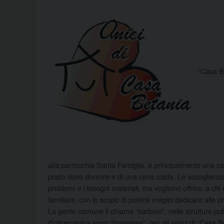
“Casa Be
alla parrocchia Santa Famiglia, è principalmente una ca
posto dove dormire e di una cena calda. Le accoglienze 
problemi e i bisogni materiali, ma vogliono offrire, a chi 
familiare, con lo scopo di potersi meglio dedicare alle p
La gente comune li chiama “barboni”, nelle strutture pu
d’oltremanica sono “homeless”, per gli amici di “Casa Be