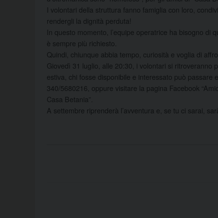
I volontari della struttura fanno famiglia con loro, condi
rendergli la dignità perduta!
In questo momento, l’equipe operatrice ha bisogno di qua
è sempre più richiesto.
Quindi, chiunque abbia tempo, curiosità e voglia di aff
Giovedì 31 luglio, alle 20:30, i volontari si ritroveranno
estiva, chi fosse disponibile e interessato può passare e
340/5680216, oppure visitare la pagina Facebook “Amic
Casa Betania”.
A settembre riprenderà l’avventura e, se tu ci sarai, sar