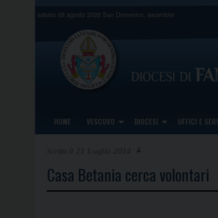
Skip
sabato 08 agosto 2026
San Domenico, sacerdote
to
content
HOME
VESCOVO
DIOCESI
UFFICI E SERV
21 Luglio 2014
Casa Betania cerca volontari