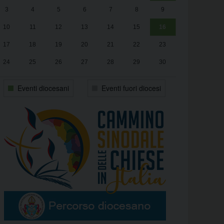
3
4
5
6
7
8
9
alle
Luca Santini
13:00
10
11
12
13
14
15
16
17
18
19
20
21
22
23
24
25
26
27
28
29
30
31
1
2
3
4
5
6
Eventi diocesani
Eventi fuori diocesi