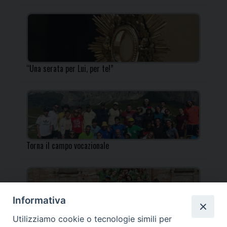
“Una serata per Lui, per te!”
Torna il campo vocazionale
Informativa
Utilizziamo cookie o tecnologie simili per
Torna il Campo Missionario Diocesano