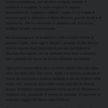
unitario palestinese, con strutture in legno, rivestite di
polistirolo e scagliola, le quali vengono in seguito
accuratamente modellate e dipinte. Lavoro in cui è stata di
estremo aiuto la dedizione di Mario Mantoni, grande di età e di
esperienza, che ha trasmesso la passione per una forma
artistica tutt’altro che sorpassata.
Ad accompagnare chi si addentra nelle vecchie cantine di
palazzo Fabbri, dove oggi è ubicato il presepe di San Marco,
sono le innumerevoli decorazioni operate dall’abilissimo
Maurizio Romagnoli, che ha dedicato mesi interi a decorare
tutti i pannelli che fanno da sfondo all’intera narrazione.
Ogni anno l’opera attira oltre ventimila visitatori da tutta Italia,
oltre che dalla città. Ogni anno, infatti, c’è sempre qualcosa di
nuovo da ammirare e qualche dettaglio in più da cogliere sulle
scene che, anche se sono state ormai costruite da diverso
tempo, forniscono continuamente nuovi spunti di riflessione al
visitatore che, pensando di vedere un presepe, intraprende un
autentico viaggio all’interno della Scrittura.