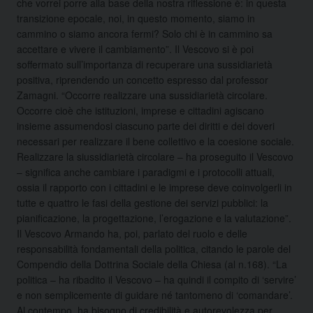
che vorrei porre alla base della nostra riflessione è: in questa
transizione epocale, noi, in questo momento, siamo in
cammino o siamo ancora fermi? Solo chi è in cammino sa
accettare e vivere il cambiamento”. Il Vescovo si è poi
soffermato sull’importanza di recuperare una sussidiarietà
positiva, riprendendo un concetto espresso dal professor
Zamagni. “Occorre realizzare una sussidiarietà circolare.
Occorre cioè che istituzioni, imprese e cittadini agiscano
insieme assumendosi ciascuno parte dei diritti e dei doveri
necessari per realizzare il bene collettivo e la coesione sociale.
Realizzare la siussidiarietà circolare – ha proseguito il Vescovo
– significa anche cambiare i paradigmi e i protocolli attuali,
ossia il rapporto con i cittadini e le imprese deve coinvolgerli in
tutte e quattro le fasi della gestione dei servizi pubblici: la
pianificazione, la progettazione, l’erogazione e la valutazione”.
Il Vescovo Armando ha, poi, parlato del ruolo e delle
responsabilità fondamentali della politica, citando le parole del
Compendio della Dottrina Sociale della Chiesa (al n.168). “La
politica – ha ribadito il Vescovo – ha quindi il compito di ‘servire’
e non semplicemente di guidare né tantomeno di ‘comandare’.
Al contempo, ha bisogno di credibilità e autorevolezza per