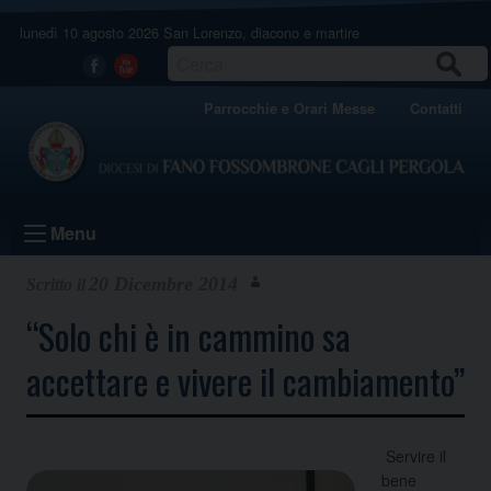
Skip
lunedì 10 agosto 2026
San Lorenzo, diacono e martire
to
content
CERCA
Facebook
Youtube
Parrocchie e Orari Messe
Contatti
Menu
20 Dicembre 2014
“Solo chi è in cammino sa
accettare e vivere il cambiamento”
Servire il
bene