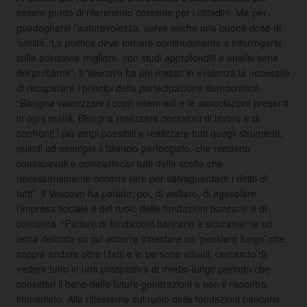
essere punto di riferimento costante per i cittadini. Ma per
guadagnarsi l’autorevolezza, serve anche una buona dose di
‘umiltà’. La politica deve tornare continuamente a interrogarsi
sulla soluzione migliore, con studi approfonditi e analisi serie
dei problemi”. Il Vescovo ha poi messo in evidenza la necessità
di recuperare i principi della partecipazione democratica.
“Bisogna valorizzare i copri intermedi e le associazioni presenti
in ogni realtà. Bisogna realizzare occasioni di lavoro e di
confronti i più ampi possibili e realizzare tutti quegli strumenti,
quindi ad esempio il bilancio partecipato, che rendano
consapevoli e compartecipi tutti delle scelte che
necessariamente occorre fare per salvaguardare i diritti di
tutti”. Il Vescovo ha parlato, poi, di welfare, di agevolare
l’impresa sociale e del ruolo delle fondazioni bancarie e di
comunità. “Parlare di fondazioni bancarie è sicuramente un
tema delicato su cui occorre innestare un ‘pensiero lungo’ che
sappia andare oltre i fatti e le persone attuali, cercando di
vedere tutto in una prospettiva di medio-lungo periodo che
consideri il bene delle future generazioni e non il riscontro
immediato. Alla riflessione sul ruolo delle fondazioni bancarie