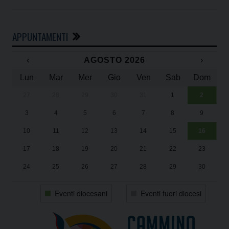
APPUNTAMENTI
‹
AGOSTO 2026
›
Lun
Mar
Mer
Gio
Ven
Sab
Dom
27
28
29
30
31
1
2
Un
25
3
4
5
6
7
8
9
1
Sa
10
11
12
13
14
15
16
17
18
19
20
21
22
23
24
25
26
27
28
29
30
31
1
2
3
4
5
6
Eventi diocesani
Eventi fuori diocesi