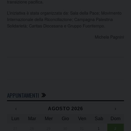
transizione pacifica.
L’iniziativa è stata organizzata da: Sala della Pace; Movimento
Internazionale della Riconciliazione; Campagna Palestina
Solidarietà; Caritas Diocesana e Gruppo Fuoritempo.
Michela Pagnini
APPUNTAMENTI
‹
AGOSTO 2026
›
Lun
Mar
Mer
Gio
Ven
Sab
Dom
27
28
29
30
31
1
2