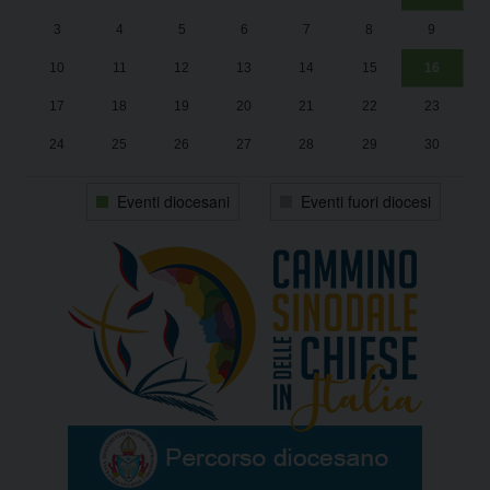
Un
25
3
4
5
6
7
8
9
1
Sa
10
11
12
13
14
15
16
17
18
19
20
21
22
23
24
25
26
27
28
29
30
31
1
2
3
4
5
6
Eventi diocesani
Eventi fuori diocesi