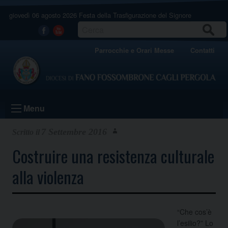
Skip
giovedì 06 agosto 2026
Festa della Trasfigurazione del Signore
to
content
CERCA
Facebook
Youtube
Parrocchie e Orari Messe
Contatti
Menu
7 Settembre 2016
Costruire una resistenza culturale
alla violenza
“Che cos’è
l’esilio?” Lo