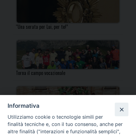
“Una serata per Lui, per te!”
Torna il campo vocazionale
Informativa
Utilizziamo cookie o tecnologie simili per
Torna il Campo Missionario Diocesano
finalità tecniche e, con il tuo consenso, anche per
altre finalità ("interazioni e funzionalità semplici",