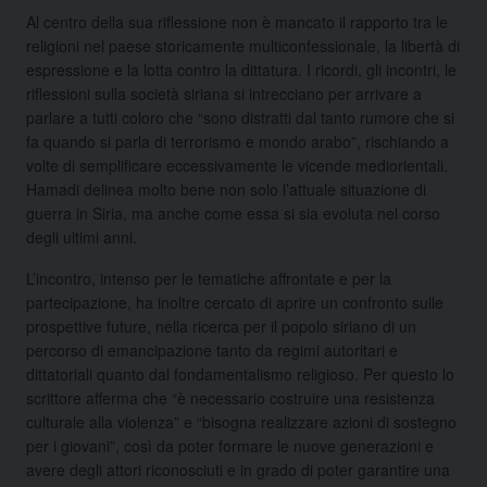
Al centro della sua riflessione non è mancato il rapporto tra le
religioni nel paese storicamente multiconfessionale, la libertà di
espressione e la lotta contro la dittatura. I ricordi, gli incontri, le
riflessioni sulla società siriana si intrecciano per arrivare a
parlare a tutti coloro che “sono distratti dal tanto rumore che si
fa quando si parla di terrorismo e mondo arabo”, rischiando a
volte di semplificare eccessivamente le vicende mediorientali.
Hamadi delinea molto bene non solo l’attuale situazione di
guerra in Siria, ma anche come essa si sia evoluta nel corso
degli ultimi anni.
L’incontro, intenso per le tematiche affrontate e per la
partecipazione, ha inoltre cercato di aprire un confronto sulle
prospettive future, nella ricerca per il popolo siriano di un
percorso di emancipazione tanto da regimi autoritari e
dittatoriali quanto dal fondamentalismo religioso. Per questo lo
scrittore afferma che “è necessario costruire una resistenza
culturale alla violenza” e “bisogna realizzare azioni di sostegno
per i giovani”, così da poter formare le nuove generazioni e
avere degli attori riconosciuti e in grado di poter garantire una