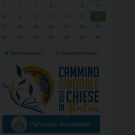
3
4
5
6
7
8
9
alle
Luca Santini
13:00
10
11
12
13
14
15
16
17
18
19
20
21
22
23
24
25
26
27
28
29
30
31
1
2
3
4
5
6
Eventi diocesani
Eventi fuori diocesi