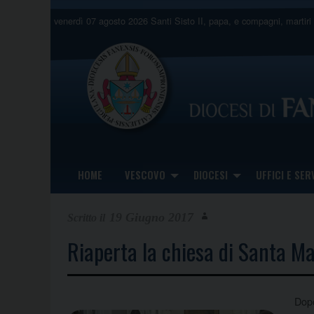
Skip
venerdì 07 agosto 2026
Santi Sisto II, papa, e compagni, martiri
to
content
HOME
VESCOVO
DIOCESI
UFFICI E SERV
19 Giugno 2017
Riaperta la chiesa di Santa M
Dopo