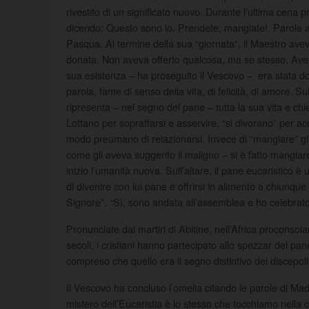
rivestito di un significato nuovo. Durante l’ultima cena p
dicendo: Questo sono io. Prendete, mangiate!. Parole a
Pasqua. Al termine della sua “giornata”, il Maestro aveva 
donata. Non aveva offerto qualcosa, ma se stesso. Avev
sua esistenza – ha proseguito il Vescovo – era stata do
parola, fame di senso della vita, di felicità, di amore.
ripresenta – nel segno del pane – tutta la sua vita e c
Lottano per sopraffarsi e asservire, “si divorano” per a
modo preumano di relazionarsi. Invece di “mangiare” gli 
come gli aveva suggerito il maligno – si è fatto mangi
inizio l’umanità nuova. Sull’altare, il pane eucaristico è
di divenire con lui pane e offrirsi in alimento a chiunq
Signore”. “Sì, sono andata all’assemblea e ho celebrato l
Pronunciate dai martiri di Abitine, nell’Africa proconsola
secoli, i cristiani hanno partecipato allo spezzar del p
compreso che quello era il segno distintivo dei discepol
Il Vescovo ha concluso l’omelia citando le parole di Ma
mistero dell’Eucaristia è lo stesso che tocchiamo nella 