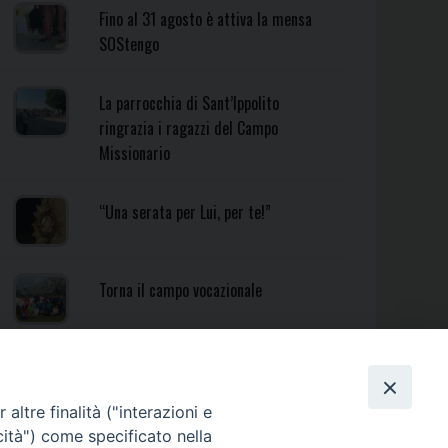
Fino al 31 agosto è attiva la mensa
SOStengo
La parrocchia di Sant’Ippolito
ringrazia i ragazzi del Campo
Missionario
“Una serata per Lui, per te!”
Torna il campo vocazionale
Torna il Campo Missionario
Diocesano
altre finalità ("interazioni e
cità") come specificato nella