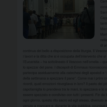
Cent
cons
Sant
Capp
tant
Mand
Mari
nell
di a
continua del bello a disposizione della liturgia. Il Ves
i lavori e la ditta che si è occupata dell’intervento che 
l’Eucaristia – ha sottolineato il Vescovo nell’omelia – 
lo spezzar del pane. I discepoli di Emmaus riconoscono
partecipa assiduamente alla catechesi degli apostoli e “a
della settimana a spezzare il pane”. Come mai i primi cr
ricordi, quali emozioni risvegliava in loro? Il pasto dei p
capofamiglia lo prendeva tra le mani, lo spezzava e lo
essere spezzato e condiviso con tutti i presenti. Fin
ogni giorno, questo rito sacro ed egli stesso, divenuto 
venuto a mancare e, durante la vita pubblica, ovunque