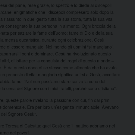
rese del pane, rese grazie, lo spezzò e lo diede ai discepoli
rcane, enigmatiche che i discepoli compresero solo dopo la
riassunto in quel gesto tutta la sua storia, tutta la sua vita
a consegnato la sua persona in alimento. Ogni briciola della
nata per saziare la fame dell’uomo: fame di Dio e della sua
 Sulla mensa eucaristica, durante ogni celebrazione, Gesù
hiede di essere mangiato. Nel mondo gli uomini “si mangiano”.
ccaparrarsi i beni e dominare. Gesù ha rivoluzionato questo
altri, di lottare per la conquista dei regni di questo mondo –
are. È da questo dono di se stesso come alimento che ha avuto
 una proposta di vita: mangiarlo significa unirsi a Gesù, accettare
ue abbia fame. “Noi non possiamo stare senza la cena del
a cena del Signore con i miei fratelli, perché sono cristiana”.
re, queste parole rivelano la passione con cui, fin dai primi
ane domenicale. Era per loro un’esigenza irrinunciabile. Avevano
i del Signore Gesù”.
dre Teresa di Calcutta: quel Gesù che il mattino adoriamo nel
carne dei poveri.