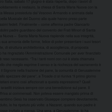
ro Italia, sabato 17 giugno è stata riaperta, dopo i lavori di
olidamento e restauro, la chiesa di Santa Maria Nuova con la
a Messa presieduta dal Vescovo Armando e animata dalla
ella Musicale del Duomo alla quale hanno preso parte
issimi fedeli. Finalmente – come afferma padre Giancarlo
olini padre guardiano del convento dei Frati Minori di Santa
a Nuova – Santa Maria Nuova risplende nella sua integrità,
a sua armonia delle forme, felice di poter presentare i suoi tesori
rte, di struttura architettonica, di accoglienza, di proposta
covo ha ringraziato l’Amministrazione Comunale per aver finanziato
si è reso necessario. “Tra i tanti nomi con cui è stata chiamata
quello che meglio esprime il senso e la ricchezza del sacramento è
 il Signore nella frazione del pane, la comunità di Gerusalemme
llo spezzare del pane”, a Troade ci si riuniva “il primo giorno
istiani erano così affezionati a questa espressione? Quali
ii israeliti iniziava sempre con una benedizione sul pane. Il
 offriva ai commensali. Non poteva essere mangiato prima di
 da bambino Gesù ha osservato Giuseppe compiere devotamente,
adulto, lo ha ripetuto più volte: a Nazaret, quando suo padre è
 fosse invitato a mensa. Una sera, a Gerusalemme, lo ha