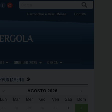
CER
Facebook
Youtube
CA
Parrocchie e Orari Messe
Contatti
TI
GIUBILEO 2025
CERCA
PPUNTAMENTI
‹
AGOSTO 2026
›
Lun
Mar
Mer
Gio
Ven
Sab
Dom
x
x
27
28
29
30
31
1
2
Una giornata 
25° anniversa