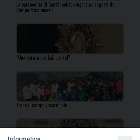
La parrocchia di Sant’Ippolito ringrazia i ragazzi del
Campo Missionario
“Una serata per Lui, per te!”
Torna il campo vocazionale
Informativa