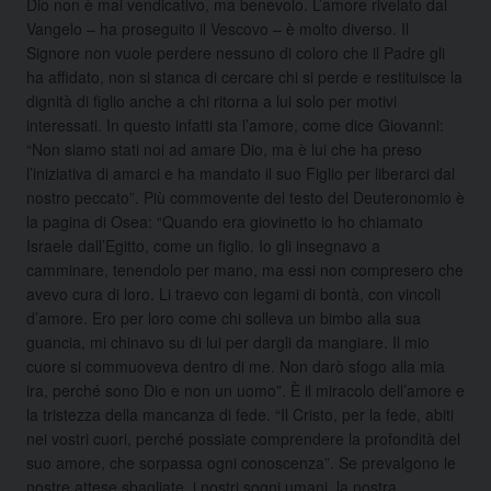
Dio non è mai vendicativo, ma benevolo. L’amore rivelato dal
Vangelo – ha proseguito il Vescovo – è molto diverso. Il
Signore non vuole perdere nessuno di coloro che il Padre gli
ha affidato, non si stanca di cercare chi si perde e restituisce la
dignità di figlio anche a chi ritorna a lui solo per motivi
interessati. In questo infatti sta l’amore, come dice Giovanni:
“Non siamo stati noi ad amare Dio, ma è lui che ha preso
l’iniziativa di amarci e ha mandato il suo Figlio per liberarci dal
nostro peccato”. Più commovente del testo del Deuteronomio è
la pagina di Osea: “Quando era giovinetto io ho chiamato
Israele dall’Egitto, come un figlio. Io gli insegnavo a
camminare, tenendolo per mano, ma essi non compresero che
avevo cura di loro. Li traevo con legami di bontà, con vincoli
d’amore. Ero per loro come chi solleva un bimbo alla sua
guancia, mi chinavo su di lui per dargli da mangiare. Il mio
cuore si commuoveva dentro di me. Non darò sfogo alla mia
ira, perché sono Dio e non un uomo”. È il miracolo dell’amore e
la tristezza della mancanza di fede. “Il Cristo, per la fede, abiti
nei vostri cuori, perché possiate comprendere la profondità del
suo amore, che sorpassa ogni conoscenza”. Se prevalgono le
nostre attese sbagliate, i nostri sogni umani, la nostra