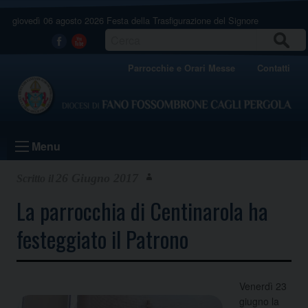
Skip
giovedì 06 agosto 2026
Festa della Trasfigurazione del Signore
to
content
CERCA
Facebook
Youtube
Parrocchie e Orari Messe
Contatti
Menu
26 Giugno 2017
La parrocchia di Centinarola ha
festeggiato il Patrono
Venerdì 23
giugno la