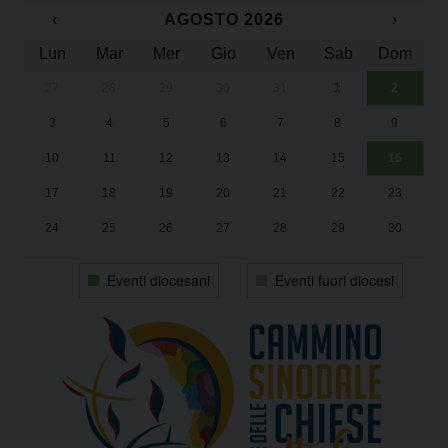
‹
AGOSTO 2026
›
Lun
Mar
Mer
Gio
Ven
Sab
Dom
27
28
29
30
31
1
2
Un
25
3
4
5
6
7
8
9
1
Sa
10
11
12
13
14
15
16
17
18
19
20
21
22
23
24
25
26
27
28
29
30
31
1
2
3
4
5
6
Eventi diocesani
Eventi fuori diocesi