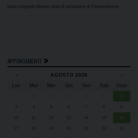
testo integrale Messa casa di reclusione di Fossombrone
APPUNTAMENTI
‹
AGOSTO 2026
›
Lun
Mar
Mer
Gio
Ven
Sab
Dom
27
28
29
30
31
1
2
Un
25
3
4
5
6
7
8
9
1
Sa
10
11
12
13
14
15
16
17
18
19
20
21
22
23