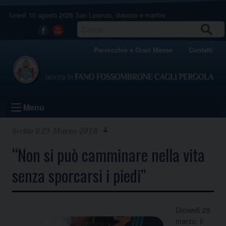
Skip
lunedì 10 agosto 2026
San Lorenzo, diacono e martire
to
content
CERCA
Facebook
Youtube
Parrocchie e Orari Messe
Contatti
Menu
29 Marzo 2018
“Non si può camminare nella vita
senza sporcarsi i piedi”
Giovedì 29
marzo, il