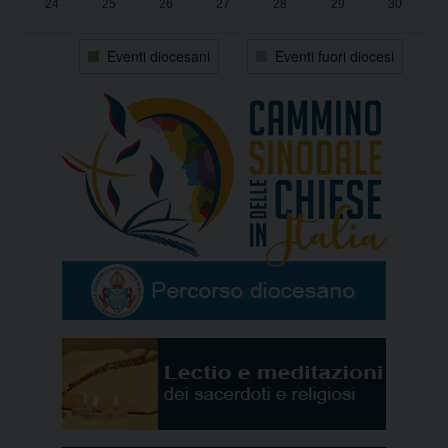
24
25
26
27
28
29
30
31
1
2
3
4
5
6
Eventi diocesani
Eventi fuori diocesi