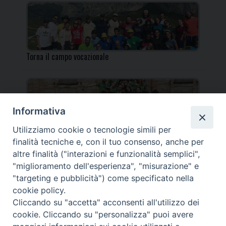
Torna il campo vocazionale
Informativa
Utilizziamo cookie o tecnologie simili per
Torna il Campo Missionario Diocesano
finalità tecniche e, con il tuo consenso, anche per
altre finalità ("interazioni e funzionalità semplici",
"miglioramento dell'esperienza", "misurazione" e
"targeting e pubblicità") come specificato nella
cookie policy.
_____________________________________________________
Cliccando su "accetta" acconsenti all'utilizzo dei
_____________________________
cookie. Cliccando su "personalizza" puoi avere
DIOCESI DI FANO FOSSOMBRONE CAGLI PERGOLA | Via Roma,