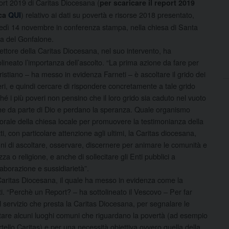
rt 2019 di Caritas Diocesana (
per scaricare il report 2019
) relativo ai dati su povertà e risorse 2018 presentato,
cca
QUI
edì 14 novembre in conferenza stampa, nella chiesa di Santa
a del Gonfalone.
irettore della Caritas Diocesana, nel suo intervento, ha
olineato l’importanza dell’ascolto. “La prima azione da fare per
ristiano – ha messo in evidenza Farneti – è ascoltare il grido dei
ri, e quindi cercare di rispondere concretamente a tale grido
hé i più poveri non pensino che il loro grido sia caduto nel vuoto
e da parte di Dio e perdano la speranza. Quale organismo
orale della chiesa locale per promuovere la testimonianza della
i, con particolare attenzione agli ultimi, la Caritas diocesana,
nni di ascoltare, osservare, discernere per animare le comunità e
zza o religione, e anche di sollecitare gli Enti pubblici a
llaborazione e sussidiarietà”.
aritas Diocesana, il quale ha messo in evidenza come la
ti. “Perchè un Report? – ha sottolineato il Vescovo – Per far
il servizio che presta la Caritas Diocesana, per segnalare le
fatare alcuni luoghi comuni che riguardano la povertà (ad esempio
rtello Caritas) e per una necessità obiettiva ovvero quella della