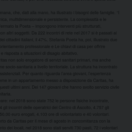
a, che, dati alla mano, ha illustrato i bisogni delle famiglie. “I
nica, multidimensionale e persistente. La complessità e le
fermato la Poeta – impongono interventi più strutturati,
on altri soggetti. Da 222 incontri di rete nel 2017 si è passati ai
 cittadini italiani, il 47%. Stefania Poeta ha, poi, illustrato due
i orientamento professionale e Le chiavi di casa per offrire
 risposta a situazioni di disagio abitativo.
aritas non solo erogatore di servizi sanitari primari, ma anche
 socio-sanitaria a livello territoriale. La struttura ha incontrato
istenziali. Per quanto riguarda l’area giovani, l’esperienza
insieme in un appartamento messo a disposizione da Caritas, ha
 questi ultimi anni. Dei 147 giovani che hanno svolto servizio civile
itaria.
eare: nel 2018 sono state 752 le persone fisiche incontrate,
 gli incontri delle operatrici del Centro di Ascolto, 4.757 gli
450,00 euro erogati, 4.103 ore di volontariato e 40 volontari.
erto da Caritas per il mese di agosto in concomitanza con la
 dei locali, nel 2018 sono stati serviti 730 pasti, 72 i volontari