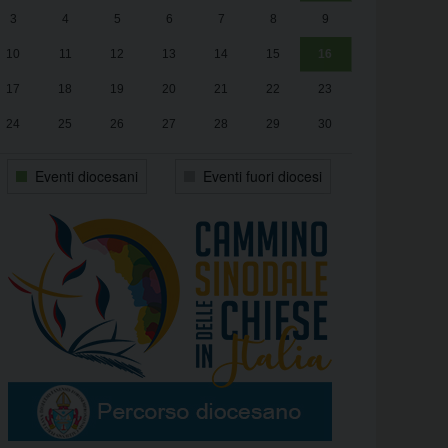
3
4
5
6
7
8
9
alle
Luca Santini
13:00
10
11
12
13
14
15
16
17
18
19
20
21
22
23
24
25
26
27
28
29
30
31
1
2
3
4
5
6
Eventi diocesani
Eventi fuori diocesi