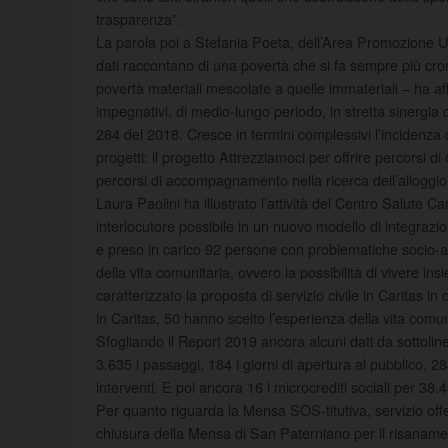
trasparenza”.
La parola poi a Stefania Poeta, dell’Area Promozione Uman
dati raccontano di una povertà che si fa sempre più cro
povertà materiali mescolate a quelle immateriali – ha af
impegnativi, di medio-lungo periodo, in stretta sinergia c
284 del 2018. Cresce in termini complessivi l’incidenza dei
progetti: il progetto Attrezziamoci per offrire percorsi d
percorsi di accompagnamento nella ricerca dell’alloggio e
Laura Paolini ha illustrato l’attività del Centro Salute C
interlocutore possibile in un nuovo modello di integrazione
e preso in carico 92 persone con problematiche socio-ass
della vita comunitaria, ovvero la possibilità di vivere 
caratterizzato la proposta di servizio civile in Caritas in
in Caritas, 50 hanno scelto l’esperienza della vita comun
Sfogliando il Report 2019 ancora alcuni dati da sottolin
3.635 i passaggi, 184 i giorni di apertura al pubblico, 284
interventi. E poi ancora 16 i microcrediti sociali per 38.
Per quanto riguarda la Mensa SOS-titutiva, servizio off
chiusura della Mensa di San Paterniano per il risanamento