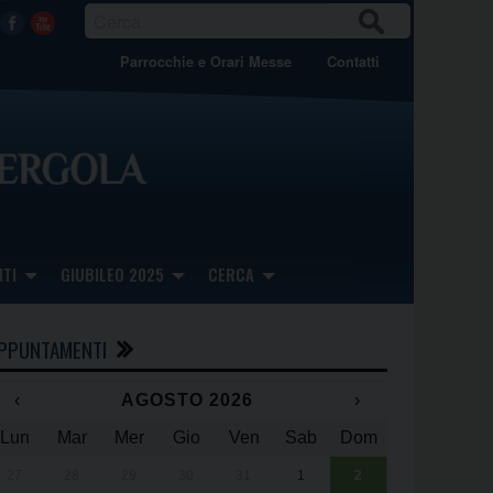
CER
Facebook
Youtube
CA
Parrocchie e Orari Messe
Contatti
TI
GIUBILEO 2025
CERCA
PPUNTAMENTI
‹
AGOSTO 2026
›
Lun
Mar
Mer
Gio
Ven
Sab
Dom
x
x
27
28
29
30
31
1
2
Una giornata 
25° anniversa