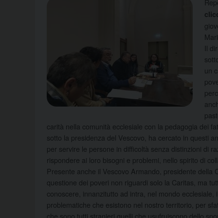
Repo
cli
giov
Mari
Il d
sott
un c
pove
perc
anch
past
carità nella comunità ecclesiale con la pedagogia dei fatt
sotto la presidenza del Vescovo, ha cercato in questi a
per servire le persone in difficoltà senza distinzioni di ra
rispondere ai loro bisogni e problemi, nello spirito di co
Presente anche il Vescovo Armando, presidente della C
questione dei poveri non riguardi solo la Caritas, ma tut
conoscere, innanzitutto ad intra, nel mondo ecclesiale, 
problematiche che esistono nel nostro territorio, per s
che sono tutti stranieri quelli che usufruiscono dello spo