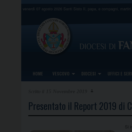
Skip
venerdì 07 agosto 2026
Santi Sisto II, papa, e compagni, martiri
to
content
HOME
VESCOVO
DIOCESI
UFFICI E SERV
15 Novembre 2019
Presentato il Report 2019 di 
Si 