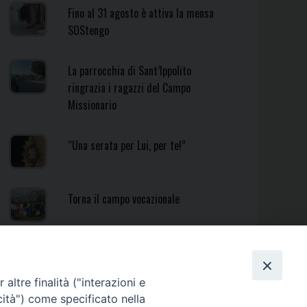
Fino al 31 agosto è attiva la mensa
SOStengo
La parrocchia di Sant’Ippolito
ringrazia i ragazzi del Campo
Missionario
“Una serata per Lui, per te!”
Torna il campo vocazionale
Torna il Campo Missionario
Diocesano
altre finalità ("interazioni e
cità") come specificato nella