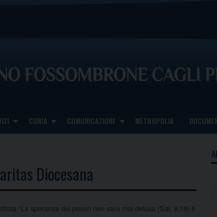
IZI
CURIA
COMUNICAZIONE
METROPOLIA
DOCUMEN
A
Caritas Diocesana
intitola “La speranza dei poveri non sarà mai delusa (Sal. 9,19) il