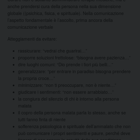
anche prendersi cura della persona nella sua dimensione
globale ((psichica, fisica, e spirituale). Nella comunicazione
l’aspetto fondamentale è l’ascolto, prima ancora della
comunicazione verbale
Atteggiamenti da evitare:
rassicurare: “vedrai che guarirai…”
proporre soluzioni frettolose: “bisogna avere pazienza…”
dire luoghi comuni: “Dio prende i fiori più belli…”
generalizzare: “per entrare in paradiso bisogna prendere
la propria croce…”
minimizzare: “non ti preoccupare, non è niente…”
giudicare i sentimenti: “non essere arrabbiato…”
la congiura del silenzio di chi è intorno alla persona
malata
il copro della persona malata parla lo stesso, anche se
tutti fanno finta di niente
sofferenza psicologica e spirituale dell’ammalato che non
può comunicare i propri sentimenti e paure, perché deve
fingere di non sapere la gravità della sua condizione