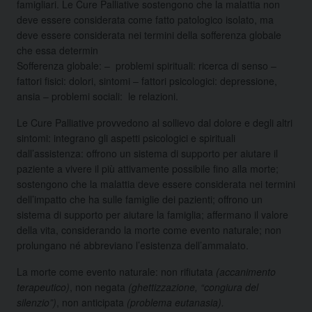
famigliari. Le Cure Palliative sostengono che la malattia non
deve essere considerata come fatto patologico isolato, ma
deve essere considerata nei termini della sofferenza globale
che essa determin
Sofferenza globale: – problemi spirituali: ricerca di senso –
fattori fisici: dolori, sintomi – fattori psicologici: depressione,
ansia – problemi sociali: le relazioni.
Le Cure Palliative provvedono al sollievo dal dolore e degli altri
sintomi: integrano gli aspetti psicologici e spirituali
dall’assistenza: offrono un sistema di supporto per aiutare il
paziente a vivere il più attivamente possibile fino alla morte;
sostengono che la malattia deve essere considerata nei termini
dell’impatto che ha sulle famiglie dei pazienti; offrono un
sistema di supporto per aiutare la famiglia; affermano il valore
della vita, considerando la morte come evento naturale; non
prolungano né abbreviano l’esistenza dell’ammalato.
La morte come evento naturale: non rifiutata
(accanimento
terapeutico)
, non negata
(ghettizzazione, “congiura del
silenzio”)
, non anticipata
(problema eutanasia).