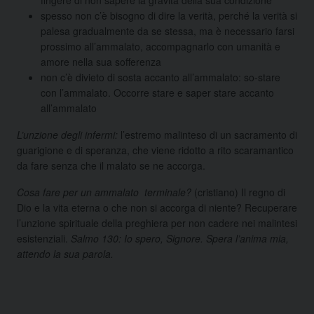
spesso non c’è bisogno di dire la verità, perché la verità si
palesa gradualmente da se stessa, ma è necessario farsi
prossimo all’ammalato, accompagnarlo con umanità e
amore nella sua sofferenza
non c’è divieto di sosta accanto all’ammalato: so-stare
con l’ammalato. Occorre stare e saper stare accanto
all’ammalato
L’unzione degli infermi:
l’estremo malinteso di un sacramento di
guarigione e di speranza, che viene ridotto a rito scaramantico
da fare senza che il malato se ne accorga.
Cosa fare per un ammalato terminale?
(cristiano) Il regno di
Dio e la vita eterna o che non si accorga di niente? Recuperare
l’unzione spirituale della preghiera per non cadere nei malintesi
esistenziali.
Salmo 130: Io spero, Signore. Spera l’anima mia,
attendo la sua parola.