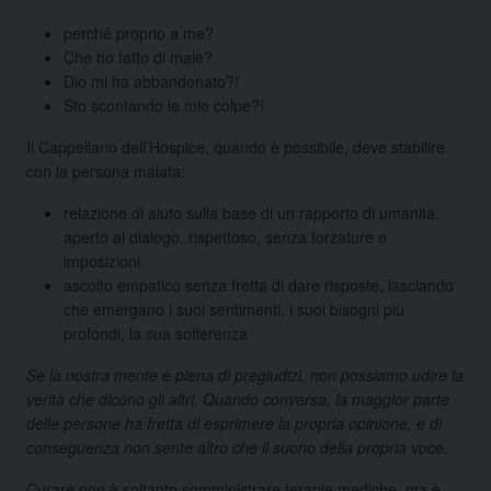
perché proprio a me?
Che ho fatto di male?
Dio mi ha abbandonato?!
Sto scontando le mie colpe?!
Il Cappellano dell’Hospice, quando è possibile, deve stabilire
con la persona malata:
relazione di aiuto sulla base di un rapporto di umanità,
aperto al dialogo, rispettoso, senza forzature e
imposizioni
ascolto empatico senza fretta di dare risposte, lasciando
che emergano i suoi sentimenti, i suoi bisogni più
profondi, la sua sofferenza
Se la nostra mente è piena di pregiudizi, non possiamo udire la
verità che dicono gli altri. Quando conversa, la maggior parte
delle persone ha fretta di esprimere la propria opinione, e di
conseguenza non sente altro che il suono della propria voce.
Curare non è soltanto somministrare terapie mediche, ma è