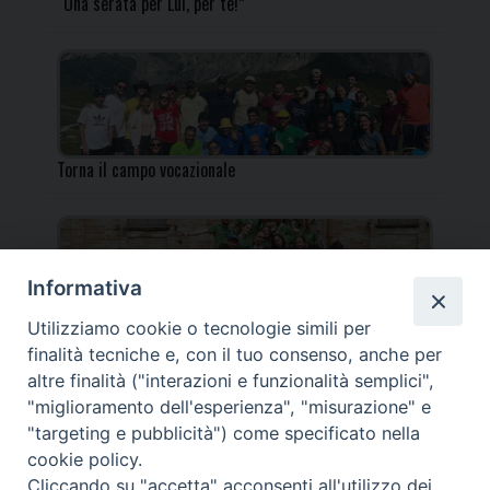
“Una serata per Lui, per te!”
Torna il campo vocazionale
Informativa
Utilizziamo cookie o tecnologie simili per
Torna il Campo Missionario Diocesano
finalità tecniche e, con il tuo consenso, anche per
altre finalità ("interazioni e funzionalità semplici",
"miglioramento dell'esperienza", "misurazione" e
"targeting e pubblicità") come specificato nella
cookie policy.
_____________________________________________________
Cliccando su "accetta" acconsenti all'utilizzo dei