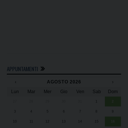
APPUNTAMENTI
‹
AGOSTO 2026
›
Lun
Mar
Mer
Gio
Ven
Sab
Dom
27
28
29
30
31
1
2
Un
25
3
4
5
6
7
8
9
1
Sa
10
11
12
13
14
15
16