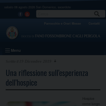
Skip
sabato 08 agosto 2026
San Domenico, sacerdote
to
content
CERCA
Facebook
Youtube
Parrocchie e Orari Messe
Contatti
Menu
19 Dicembre 2019
Una riflessione sull’esperienza
dell’hospice
Hospice
come luogo