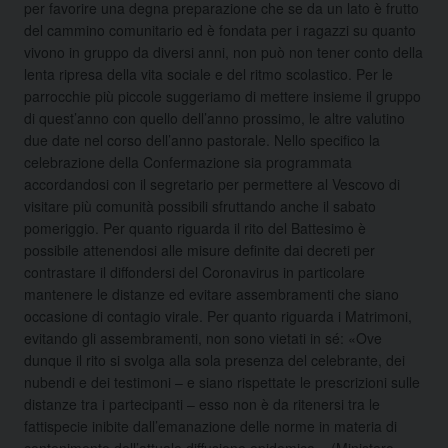
per favorire una degna preparazione che se da un lato è frutto
del cammino comunitario ed è fondata per i ragazzi su quanto
vivono in gruppo da diversi anni, non può non tener conto della
lenta ripresa della vita sociale e del ritmo scolastico. Per le
parrocchie più piccole suggeriamo di mettere insieme il gruppo
di quest’anno con quello dell’anno prossimo, le altre valutino
due date nel corso dell’anno pastorale. Nello specifico la
celebrazione della Confermazione sia programmata
accordandosi con il segretario per permettere al Vescovo di
visitare più comunità possibili sfruttando anche il sabato
pomeriggio. Per quanto riguarda il rito del Battesimo è
possibile attenendosi alle misure definite dai decreti per
contrastare il diffondersi del Coronavirus in particolare
mantenere le distanze ed evitare assembramenti che siano
occasione di contagio virale. Per quanto riguarda i Matrimoni,
evitando gli assembramenti, non sono vietati in sé: «Ove
dunque il rito si svolga alla sola presenza del celebrante, dei
nubendi e dei testimoni – e siano rispettate le prescrizioni sulle
distanze tra i partecipanti – esso non è da ritenersi tra le
fattispecie inibite dall’emanazione delle norme in materia di
contenimento dell’attuale diffusione epidemica». (Ministero