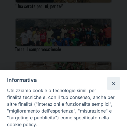
“Una serata per Lui, per te!”
Torna il campo vocazionale
Informativa
Utilizziamo cookie o tecnologie simili per
Torna il Campo Missionario Diocesano
finalità tecniche e, con il tuo consenso, anche per
altre finalità ("interazioni e funzionalità semplici",
"miglioramento dell'esperienza", "misurazione" e
"targeting e pubblicità") come specificato nella
cookie policy.