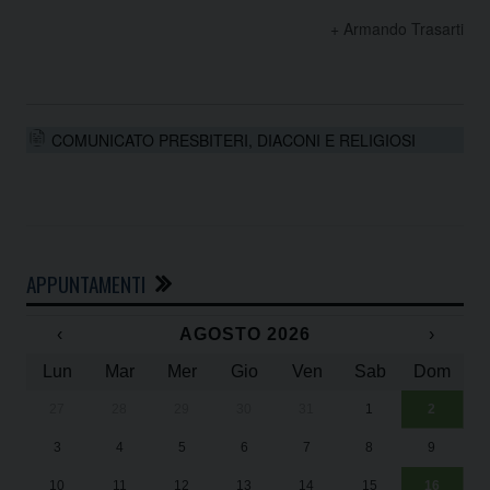
+ Armando Trasarti
COMUNICATO PRESBITERI, DIACONI E RELIGIOSI
APPUNTAMENTI
‹
AGOSTO 2026
›
Lun
Mar
Mer
Gio
Ven
Sab
Dom
27
28
29
30
31
1
2
Un
25
3
4
5
6
7
8
9
1
Sa
10
11
12
13
14
15
16