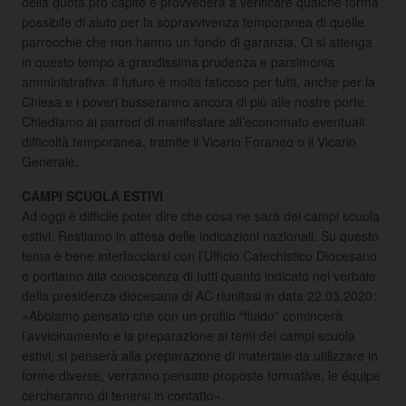
della quota pro capite e provvederà a verificare qualche forma
possibile di aiuto per la sopravvivenza temporanea di quelle
parrocchie che non hanno un fondo di garanzia. Ci si attenga
in questo tempo a grandissima prudenza e parsimonia
amministrativa: il futuro è molto faticoso per tutti, anche per la
Chiesa e i poveri busseranno ancora di più alle nostre porte.
Chiediamo ai parroci di manifestare all’economato eventuali
difficoltà temporanea, tramite il Vicario Foraneo o il Vicario
Generale.
CAMPI SCUOLA ESTIVI
Ad oggi è difficile poter dire che cosa ne sarà dei campi scuola
estivi. Restiamo in attesa delle indicazioni nazionali. Su questo
tema è bene interfacciarsi con l’Ufficio Catechistico Diocesano
e portiamo alla conoscenza di tutti quanto indicato nel verbale
della presidenza diocesana di AC riunitasi in data 22.03.2020:
«Abbiamo pensato che con un profilo “fluido” comincerà
l’avvicinamento e la preparazione ai temi dei campi scuola
estivi, si penserà alla preparazione di materiale da utilizzare in
forme diverse, verranno pensate proposte formative, le équipe
cercheranno di tenersi in contatto».