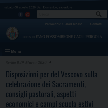
Skip
sabato 08 agosto 2026
San Domenico, sacerdote
to
content
CERCA
Facebook
Youtube
Parrocchie e Orari Messe
Contatti
Menu
29 Marzo 2020
Disposizioni per del Vescovo sulla
celebrazione dei Sacramenti,
consigli pastorali, aspetti
economici e campi scuola estivi