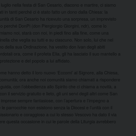
9 luglio nella festa di San Cesario, diacono e martire, ci siamo
ati in tanti perché ci ė stato fatto un dono dalla Chiesa: la
nità di San Cesario ha ricevuto una sorpresa, un imprevisto
no perché DonPi (don Piergiorgio Giorgini, ndr), come lo
miamo noi, starà con noi, in piedi fino alla fine, come una
inella che veglia su tutti e su ciascuno. Non solo, lui che nel
no della sua Ordinazione, ha vestito don Ivan degli abiti
rdotali ora, come il profeta Elia, gli ha lasciato il suo mantello a
protezione e del popolo a lui affidato.
eme hanno detto il loro nuovo ‘Eccomi’ al Signore, alla Chiesa,
 comunità; ora anche noi comunità siamo chiamati a rispondere
 guida, con l’obbedienza allo Spirito che ci chiama a novità, a
n il servizio gratuito e lieto, gli uni servi degli altri come San
lle imprese sempre fantasiose, con l’apertura e l’impegno a
le parrocchie non esistono senza la Diocesi e l’unità con il
issionario e coraggioso a cui lo stesso Vescovo ha dato il via
questa occasione in cui le parole della Liturgia avrebbero