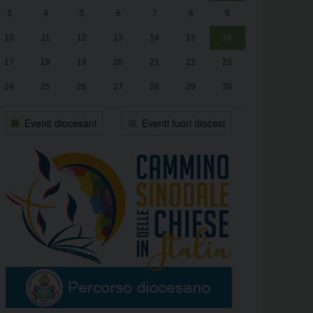
3
4
5
6
7
8
9
alle
Luca Santini
13:00
10
11
12
13
14
15
16
17
18
19
20
21
22
23
24
25
26
27
28
29
30
31
1
2
3
4
5
6
Eventi diocesani
Eventi fuori diocesi