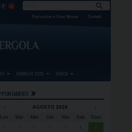
CER
Facebook
Youtube
CA
Parrocchie e Orari Messe
Contatti
TI
GIUBILEO 2025
CERCA
PPUNTAMENTI
‹
AGOSTO 2026
›
Lun
Mar
Mer
Gio
Ven
Sab
Dom
x
x
27
28
29
30
31
1
2
Una giornata 
25° anniversa