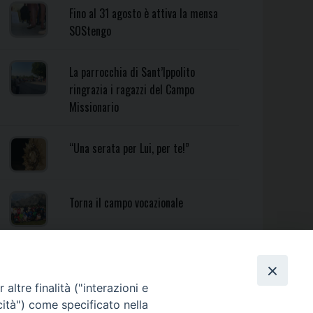
Fino al 31 agosto è attiva la mensa
SOStengo
La parrocchia di Sant’Ippolito
ringrazia i ragazzi del Campo
Missionario
“Una serata per Lui, per te!”
Torna il campo vocazionale
Torna il Campo Missionario
Diocesano
altre finalità ("interazioni e
cità") come specificato nella