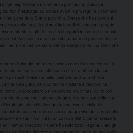
i di tutti esprimevano un’immensa gratitudine, gioiosa e
iato don Piergiorgio ad andare avanti e proseguire il cammino
n’intuizione dello Spirito perché la Chiesa che ha ricevuto il
i cura della fragilità dei suoi figli prediletti che sono proprio i
ssere attento a tutte le fragilità che potrà incontrare in questo
a visita del Vescovo, in una comunità, è naturale pensare al suo
cesi; per noi è sempre stata attenta e segnata da una stima che
 compagno di viaggio, per averci accolto non più come comunità
acerdotale ma come comunità/sposa che ora attende la sua
n le parrocchie vicine e nella costruzione di una Chiesa
o. Anche sulla guida della comunità cristiana il Vescovo ha
on come un condottiero o un economo ma di farsi vicino con
rande destino che li attende, la gioia e la bellezza della vita
n Piergiorgio, che ci ha insegnato che essere cristiani è
 ha mostrato cosa vuol dire essere membra vive del Corpo della
debolezze e l’umiltà di chi fa un passo indietro per far crescere
 il tempo trascorso insieme ha rafforzato i legami, unito gli
nere indifferenti di fronte al cambiamento: per tutto quello che