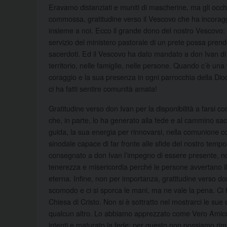
Eravamo distanziati e muniti di mascherine, ma gli occh
commossa, gratitudine verso il Vescovo che ha incoragg
insieme a noi. Ecco il grande dono del nostro Vescovo: u
servizio del ministero pastorale di un prete possa prenders
sacerdoti. Ed il Vescovo ha dato mandato a don Ivan di e
territorio, nelle famiglie, nelle persone. Quando c’è un
coraggio e la sua presenza in ogni parrocchia della Dio
ci ha fatti sentire comunità amata!
Gratitudine verso don Ivan per la disponibilità a farsi
che, in parte, lo ha generato alla fede e al cammino s
guida, la sua energia per rinnovarsi, nella comunione co
sinodale capace di far fronte alle sfide del nostro temp
consegnato a don Ivan l’impegno di essere presente, n
tenerezza e misericordia perché le persone avvertano il g
eterna. Infine, non per importanza, gratitudine verso do
scomodo e ci si sporca le mani, ma ne vale la pena. Ci
Chiesa di Cristo. Non si è sottratto nel mostrarci le sue 
qualcun altro. Lo abbiamo apprezzato come Vero Amico ed
intenti e maturato la fede; per questo non possiamo rima