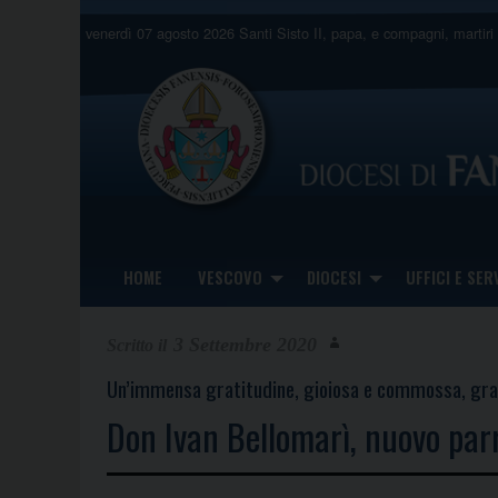
Skip
venerdì 07 agosto 2026
Santi Sisto II, papa, e compagni, martiri
to
content
HOME
VESCOVO
DIOCESI
UFFICI E SERV
3 Settembre 2020
Un’immensa gratitudine, gioiosa e commossa, gra
Don Ivan Bellomarì, nuovo par