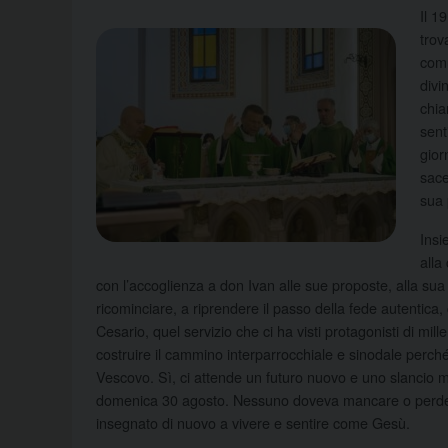
Il 1
trov
comu
divi
chia
sent
gior
sace
sua 
Insi
alla
con l’accoglienza a don Ivan alle sue proposte, alla sua
ricominciare, a riprendere il passo della fede autentica, co
Cesario, quel servizio che ci ha visti protagonisti di mi
costruire il cammino interparrocchiale e sinodale perché 
Vescovo. Sì, ci attende un futuro nuovo e uno slancio m
domenica 30 agosto. Nessuno doveva mancare o perdere 
insegnato di nuovo a vivere e sentire come Gesù.