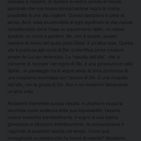
daccapo a nascere, di ripetere la nostra venuta al mondo,
sperando che una nuova reincarnazione riapra la nostra
possibilità di una vita migliore. Questa ripetizione è priva di
senso. Anzi, essa svuoterebbe di ogni significato la vita vissuta,
cancellandola come fosse un esperimento fallito, un valore
scaduto, un vuoto a perdere. No, non è questo, questo
nascere di nuovo del quale parla Gesù: è un’altra cosa. Questa
vita è preziosa agli occhi di Dio: ci identifica come creature
amate da Lui con tenerezza. La “nascita dall’alto”, che ci
consente di “entrare” nel regno di Dio, è una generazione nello
Spirito, un passaggio tra le acque verso la terra promessa di
una creazione riconciliata con l’amore di Dio. È una rinascita
dall’alto, con la grazia di Dio. Non è un rinascere fisicamente
un’altra volta.
Nicodemo fraintende questa nascita, e chiama in causa la
vecchiaia come evidenza della sua impossibilità: l’essere
umano invecchia inevitabilmente, il sogno di una eterna
giovinezza si allontana definitivamente, la consumazione è
l’approdo di qualsiasi nascita nel tempo. Come può
immaginarsi un destino che ha forma di nascita? Nicodemo