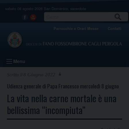
Skip
sabato 08 agosto 2026
San Domenico, sacerdote
to
content
CERCA
Facebook
Youtube
Parrocchie e Orari Messe
Contatti
Menu
8 Giugno 2022
Udienza generale di Papa Francesco mercoledì 8 giugno
La vita nella carne mortale è una
bellissima “incompiuta”