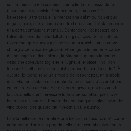
con la medicina e la cosmesi, che rallentano, nascondono,
rimuovono la vecchiaia. Naturalmente, una cosa è il
benessere, altra cosa è l’alimentazione del mito. Non si può
negare, però, che la confusione tra i due aspetti ci sta creando
una certa confusione mentale. Confondere il benessere con
l’alimentazione del mito dell’eterna giovinezza. Si fa tanto per
riavere sempre questa giovinezza: tanti trucchi, tanti interventi
chirurgici per apparire giovani. Mi vengono in mente le parole
di una saggia attrice italiana, la Magnani, quando le hanno
detto che dovevano toglierle le rughe, e lei disse: “No, non
toccarle! Tanti anni ci sono voluti per averle: non toccarle!”. È
questo: le rughe sono un simbolo dell’esperienza, un simbolo
della vita, un simbolo della maturità, un simbolo di aver fatto un
cammino. Non toccarle per diventare giovani, ma giovani di
faccia: quello che interessa è tutta la personalità, quello che
interessa è il cuore, e il cuore rimane con quella giovinezza del
vino buono, che quanto più invecchia più è buono.
La vita nella carne mortale è una bellissima “incompiuta”: come
certe opere d’arte che proprio nella loro incompiutezza hanno
un fascino unico. Perché la vita quaggiù è “iniziazione”, non