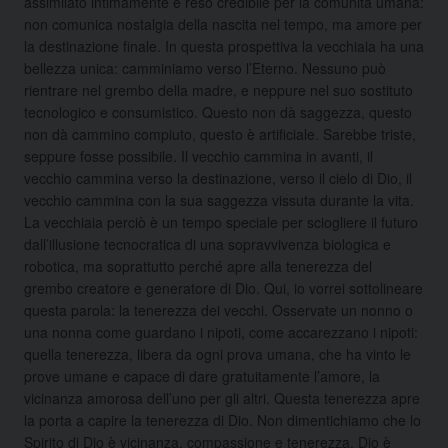
assimilato intimamente e reso credibile per la comunità umana:
non comunica nostalgia della nascita nel tempo, ma amore per
la destinazione finale. In questa prospettiva la vecchiaia ha una
bellezza unica: camminiamo verso l’Eterno. Nessuno può
rientrare nel grembo della madre, e neppure nel suo sostituto
tecnologico e consumistico. Questo non dà saggezza, questo
non dà cammino compiuto, questo è artificiale. Sarebbe triste,
seppure fosse possibile. Il vecchio cammina in avanti, il
vecchio cammina verso la destinazione, verso il cielo di Dio, il
vecchio cammina con la sua saggezza vissuta durante la vita.
La vecchiaia perciò è un tempo speciale per sciogliere il futuro
dall’illusione tecnocratica di una sopravvivenza biologica e
robotica, ma soprattutto perché apre alla tenerezza del
grembo creatore e generatore di Dio. Qui, io vorrei sottolineare
questa parola: la tenerezza dei vecchi. Osservate un nonno o
una nonna come guardano i nipoti, come accarezzano i nipoti:
quella tenerezza, libera da ogni prova umana, che ha vinto le
prove umane e capace di dare gratuitamente l’amore, la
vicinanza amorosa dell’uno per gli altri. Questa tenerezza apre
la porta a capire la tenerezza di Dio. Non dimentichiamo che lo
Spirito di Dio è vicinanza, compassione e tenerezza. Dio è