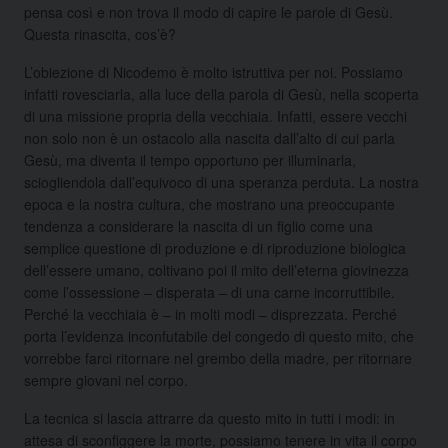
pensa così e non trova il modo di capire le parole di Gesù.
Questa rinascita, cos’è?
L’obiezione di Nicodemo è molto istruttiva per noi. Possiamo
infatti rovesciarla, alla luce della parola di Gesù, nella scoperta
di una missione propria della vecchiaia. Infatti, essere vecchi
non solo non è un ostacolo alla nascita dall’alto di cui parla
Gesù, ma diventa il tempo opportuno per illuminarla,
sciogliendola dall’equivoco di una speranza perduta. La nostra
epoca e la nostra cultura, che mostrano una preoccupante
tendenza a considerare la nascita di un figlio come una
semplice questione di produzione e di riproduzione biologica
dell’essere umano, coltivano poi il mito dell’eterna giovinezza
come l’ossessione – disperata – di una carne incorruttibile.
Perché la vecchiaia è – in molti modi – disprezzata. Perché
porta l’evidenza inconfutabile del congedo di questo mito, che
vorrebbe farci ritornare nel grembo della madre, per ritornare
sempre giovani nel corpo.
La tecnica si lascia attrarre da questo mito in tutti i modi: in
attesa di sconfiggere la morte, possiamo tenere in vita il corpo