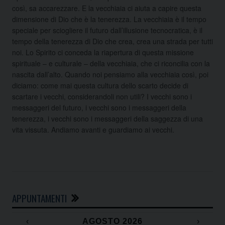
così, sa accarezzare. E la vecchiaia ci aiuta a capire questa
dimensione di Dio che è la tenerezza. La vecchiaia è il tempo
speciale per sciogliere il futuro dall’illusione tecnocratica, è il
tempo della tenerezza di Dio che crea, crea una strada per tutti
noi. Lo Spirito ci conceda la riapertura di questa missione
spirituale – e culturale – della vecchiaia, che ci riconcilia con la
nascita dall’alto. Quando noi pensiamo alla vecchiaia così, poi
diciamo: come mai questa cultura dello scarto decide di
scartare i vecchi, considerandoli non utili? I vecchi sono i
messaggeri del futuro, i vecchi sono i messaggeri della
tenerezza, i vecchi sono i messaggeri della saggezza di una
vita vissuta. Andiamo avanti e guardiamo ai vecchi.
APPUNTAMENTI
‹
AGOSTO 2026
›