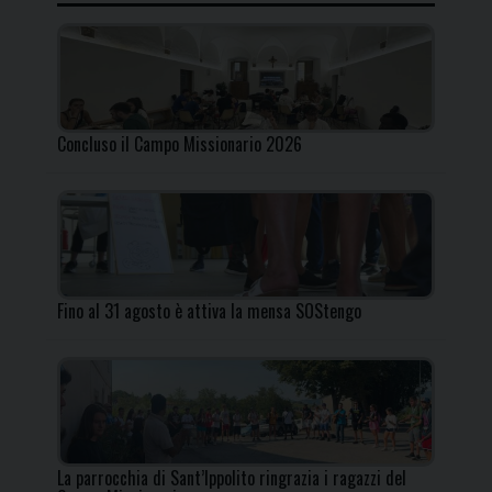
Concluso il Campo Missionario 2026
Fino al 31 agosto è attiva la mensa SOStengo
La parrocchia di Sant’Ippolito ringrazia i ragazzi del