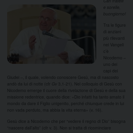
Cari fratelli
e sorelle,
buongiorno!
Tra le figure
di anziani
più rilevanti
nei Vangeli
c’è
Nicodemo –
uno dei
capi dei
Giudei –, il quale, volendo conoscere Gesù, ma di nascosto
andò da lui di notte (cfr
Gv
3,1-21). Nel colloquio di Gesù con
Nicodemo emerge il cuore della rivelazione di Gesù e della sua
missione redentrice, quando dice: «Dio infatti ha tanto amato il
mondo da dare il Figlio unigenito, perché chiunque crede in lui
non vada perduto, ma abbia la vita eterna» (v. 16).
Gesù dice a Nicodemo che per “vedere il regno di Dio” bisogna
“nascere dall’alto” (cfr v. 3). Non si tratta di ricominciare