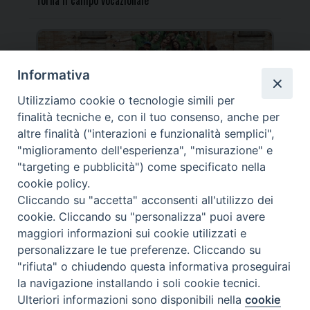
Torna il campo vocazionale
Informativa
Utilizziamo cookie o tecnologie simili per
Torna il Campo Missionario Diocesano
finalità tecniche e, con il tuo consenso, anche per
altre finalità ("interazioni e funzionalità semplici",
"miglioramento dell'esperienza", "misurazione" e
"targeting e pubblicità") come specificato nella
cookie policy.
_____________________________________________________
Cliccando su "accetta" acconsenti all'utilizzo dei
_____________________________
cookie. Cliccando su "personalizza" puoi avere
DIOCESI DI FANO FOSSOMBRONE CAGLI PERGOLA | Via Roma,
maggiori informazioni sui cookie utilizzati e
118 - 61032 FANO (PU) |
personalizzare le tue preferenze. Cliccando su
Tel. 0721 803737 o 826044 | Cod. Fiscale 90003900413
"rifiuta" o chiudendo questa informativa proseguirai
Note legali
|
Privacy
la navigazione installando i soli cookie tecnici.
© TUTTI I DIRITTI RISERVATI
Ulteriori informazioni sono disponibili nella
cookie
Preferenze Cookie