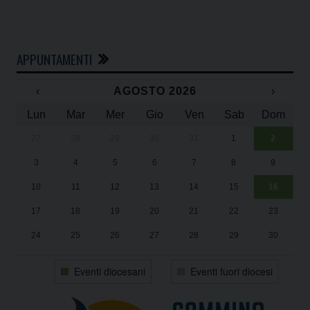
APPUNTAMENTI
‹
AGOSTO 2026
›
Lun
Mar
Mer
Gio
Ven
Sab
Dom
27
28
29
30
31
1
2
Un
25
3
4
5
6
7
8
9
1
Sa
10
11
12
13
14
15
16
17
18
19
20
21
22
23
24
25
26
27
28
29
30
31
1
2
3
4
5
6
Eventi diocesani
Eventi fuori diocesi