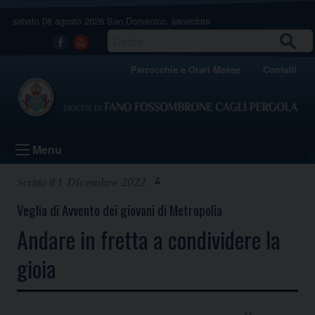
Skip
sabato 08 agosto 2026
San Domenico, sacerdote
to
content
CERCA
Facebook
Youtube
Parrocchie e Orari Messe
Contatti
Menu
1 Dicembre 2022
Veglia di Avvento dei giovani di Metropolia
Andare in fretta a condividere la
gioia