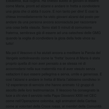
Elisabetta, sua cugina. Ha chiesto subito ai giovani di essere
come Maria, pronti ad alzarsi e andare in fretta a condividere
una gioia che ci abita il cuore. E non tanto per dire! E così la
chiesa immediatamente ha visto giovani alzarsi dal posto per
andare da una persona ancora sconosciuta per raccontare
una cosa bella vissuta. Sono stati 5 minuti di comunione
fraterna, sembrava già di essere ad una catechesi delle GMG
quando la voglia di condividere la gioia della fede vince su
tutto!
Ma poi il Vescovo ci ha aiutati ancora a meditare la Parola del
Vangelo sottolineando come la “fretta” buona di Maria è stata
proprio quella di non aver pensato a se stessa né di
accomodarsi nella sua maternità ma di aver vissuto senza
esitazioni il suo essere pellegrina e serva, umile e generosa. E
così l’alzarsi e andare in fretta di Maria l’abbiamo condiviso in
12 esperienze di servizio che hanno animato 12 gruppi di
ascolto delle loro testimonianze. Il Vescovo ha consegnato la
luce a chi vive il servizio nella Papa Giovanni XXIII nel CEC
come nell’Operazione colomba, agli animatori della Caritas
come ai volontari della Croce rossa, ai membri della Comunità