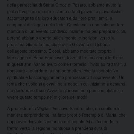
nella parrocchia di Santa Croce di Pesaro, abbiamo avuto la
gioia di vegliare ancora insieme a tanti giovani e giovanissimi
accompagnati dai loro educatori e dai loro preti, amici e
compagni di viaggio nella fede. Questa volta non solo per fare
memoria di un evento condiviso insieme ma per prepararlo. Sì,
perché abbiamo aperto ufficialmente le iscrizioni verso la
prossima Giornata mondiale della Gioventù di Lisbona
dell’agosto prossimo. E così, abbiamo meditato proprio il
Messaggio di Papa Francesco, terzo di tre messaggi forti che
in questi anni hanno avuto come ritornello l’invito ad “alzarsi”, a
non stare a guardare, a non permettere che la sonnolenza
spirituale e lo scoraggiamento prendessero il sopravvento. Un
tema che rivolto ai giovani nella notte in cui iniziamo a destarci
e a desiderare il suo Avvento glorioso, non può che aiutarci a
vivere questo tempo nel migliore dei modi!
A presiedere la Veglia il Vescovo Sandro, che, da subito e in
maniera sorprendente, ha fatto proprio l’esempio di Maria, che
dopo aver ricevuto l’annuncio dell’angelo “si alzò e andò in
fretta” verso la regione montuosa a prendersi cura di