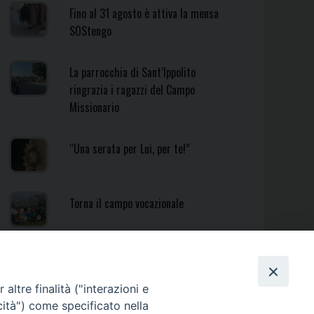
Fino al 31 agosto è attiva la mensa
SOStengo
La parrocchia di Sant’Ippolito
ringrazia i ragazzi del Campo
Missionario
“Una serata per Lui, per te!”
Torna il campo vocazionale
Torna il Campo Missionario
Diocesano
altre finalità ("interazioni e
cità") come specificato nella