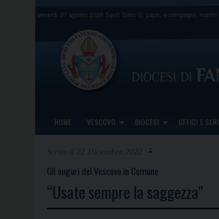
Skip
venerdì 07 agosto 2026
Santi Sisto II, papa, e compagni, martiri
to
content
HOME
VESCOVO
DIOCESI
UFFICI E SERV
22 Dicembre 2022
Gli auguri del Vescovo in Comune
“Usate sempre la saggezza”