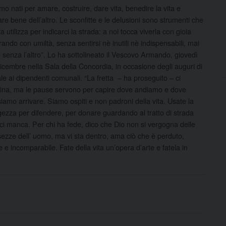
mo nati per amare, costruire, dare vita, benedire la vita e
are bene dell’altro. Le sconfitte e le delusioni sono strumenti che
ita utilizza per indicarci la strada: a noi tocca viverla con gioia
rando con umiltà, senza sentirsi nè inutili nè indispensabili, mai
 senza l’altro”. Lo ha sottolineato il Vescovo Armando, giovedì
icembre nella Sala della Concordia, in occasione degli auguri di
le ai dipendenti comunali. “L
a fretta – ha proseguito – ci
na, ma le pause servono per capire dove andiamo e dove
iamo arrivare. Siamo ospiti e non padroni della vita. Usate la
ezza per difendere, per donare guardando al tratto di strada
ci manca. Per chi ha fede, dico che Dio non si vergogna delle
ezze dell’ uomo, ma vi sta dentro, ama ciò che è perduto,
te e incomparabile.
Fate della vita un’opera d’arte e fatela in