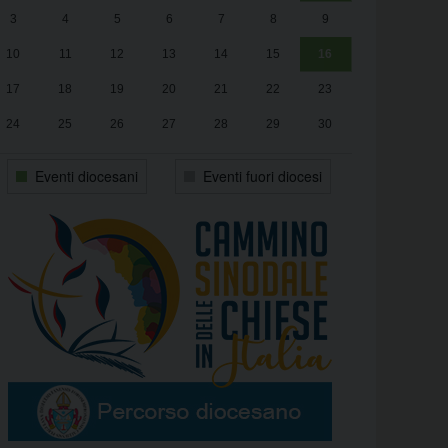
3
4
5
6
7
8
9
alle
Luca Santini
13:00
10
11
12
13
14
15
16
17
18
19
20
21
22
23
24
25
26
27
28
29
30
31
1
2
3
4
5
6
Eventi diocesani
Eventi fuori diocesi