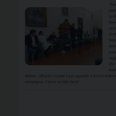
“Sia
parl
la v
lavo
però
22 d
Nata
domi
poss
sagg
che 
bass
debole , affranto; lì posa il suo sguardo d amore arden
compagnia, il bene va fatto bene”.