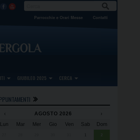
CER
Facebook
Youtube
CA
Parrocchie e Orari Messe
Contatti
TI
GIUBILEO 2025
CERCA
PPUNTAMENTI
‹
AGOSTO 2026
›
Lun
Mar
Mer
Gio
Ven
Sab
Dom
x
x
27
28
29
30
31
1
2
Una giornata 
25° anniversa