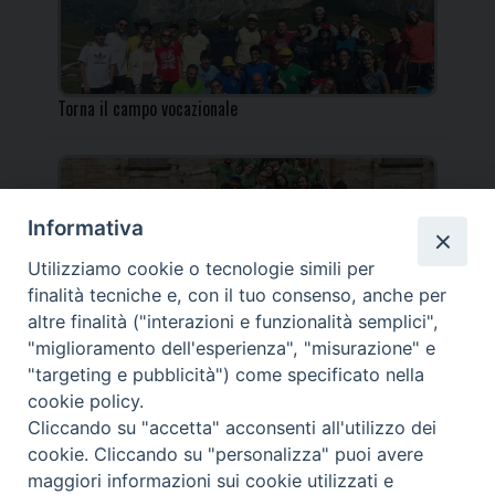
Torna il campo vocazionale
Informativa
Utilizziamo cookie o tecnologie simili per
Torna il Campo Missionario Diocesano
finalità tecniche e, con il tuo consenso, anche per
altre finalità ("interazioni e funzionalità semplici",
"miglioramento dell'esperienza", "misurazione" e
"targeting e pubblicità") come specificato nella
cookie policy.
_____________________________________________________
Cliccando su "accetta" acconsenti all'utilizzo dei
_____________________________
cookie. Cliccando su "personalizza" puoi avere
DIOCESI DI FANO FOSSOMBRONE CAGLI PERGOLA | Via Roma,
maggiori informazioni sui cookie utilizzati e
118 - 61032 FANO (PU) |