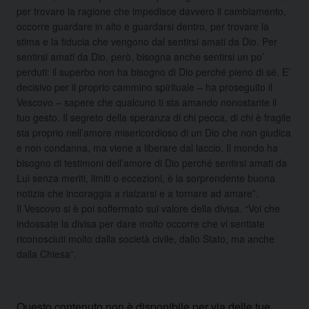
per trovare la ragione che impedisce davvero il cambiamento,
occorre guardare in alto e guardarsi dentro, per trovare la
stima e la fiducia che vengono dal sentirsi amati da Dio. Per
sentirsi amati da Dio, però, bisogna anche sentirsi un po’
perduti: il superbo non ha bisogno di Dio perché pieno di sé. E’
decisivo per il proprio cammino spirituale – ha proseguito il
Vescovo – sapere che qualcuno ti sta amando nonostante il
tuo gesto. Il segreto della speranza di chi pecca, di chi è fragile
sta proprio nell’amore misericordioso di un Dio che non giudica
e non condanna, ma viene a liberare dal laccio. Il mondo ha
bisogno di testimoni dell’amore di Dio perché sentirsi amati da
Lui senza meriti, limiti o eccezioni, è la sorprendente buona
notizia che incoraggia a rialzarsi e a tornare ad amare”.
Il Vescovo si è poi soffermato sul valore della divisa. “Voi che
indossate la divisa per dare molto occorre che vi sentiate
riconosciuti molto dalla società civile, dallo Stato, ma anche
dalla Chiesa”.
Questo contenuto non è disponibile per via delle tue