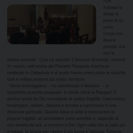
“Chi
indossa la
divisa fa
parte di un
unico
Corpo con
diversi
compiti, ma
con la
stessa umanità”. Così ha esordito il Vescovo Armando, venerdì
31 marzo, nell’omelia del Precetto Pasquale Interforze
celebrato in Cattedrale e al quale hanno preso parte le autorità
civili e militari presenti sul nostro territorio.
“Vorrei incoraggiarvi – ha sottolineato il Vescovo – al
cosiddetto precetto pasquale. In fondo cos’è la Pasqua? E’
sentirsi amati da Dio nonostante le nostre fragilità. Camminare,
inciampare, cadere, rialzarsi e tornare a camminare è una
dinamica spirituale. Quanta fatica a volte a riconoscere la
propria fragilità, ad ammettere certe sconfitte e, sapendo di
non farcela da soli, a ricorrere a Dio! Ogni volta che si cade più
in basso, la strada per risalire è più lunga e faticosa. Tuttavia,