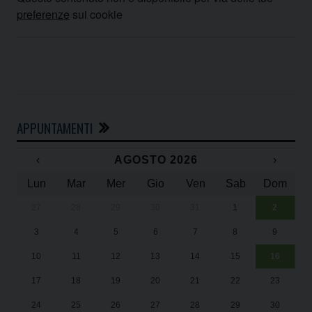
preferenze
sui cookie
APPUNTAMENTI
‹
AGOSTO 2026
›
Lun
Mar
Mer
Gio
Ven
Sab
Dom
27
28
29
30
31
1
2
Un
25
3
4
5
6
7
8
9
1
Sa
10
11
12
13
14
15
16
17
18
19
20
21
22
23
24
25
26
27
28
29
30