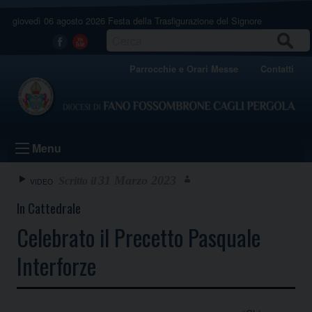
Skip
giovedì 06 agosto 2026
Festa della Trasfigurazione del Signore
to
content
CERCA
Facebook
Youtube
Parrocchie e Orari Messe
Contatti
Menu
31 Marzo 2023
VIDEO
In Cattedrale
Celebrato il Precetto Pasquale
Interforze