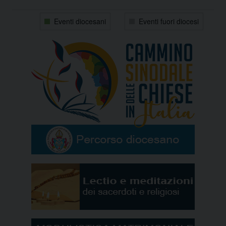
31
1
2
3
4
5
6
Eventi diocesani
Eventi fuori diocesi