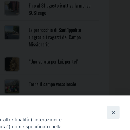
Fino al 31 agosto è attiva la mensa
SOStengo
La parrocchia di Sant’Ippolito
ringrazia i ragazzi del Campo
Missionario
“Una serata per Lui, per te!”
Torna il campo vocazionale
Torna il Campo Missionario
Diocesano
altre finalità ("interazioni e
cità") come specificato nella