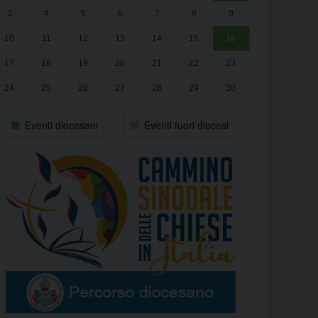
3
4
5
6
7
8
9
alle
Luca Santini
13:00
10
11
12
13
14
15
16
17
18
19
20
21
22
23
24
25
26
27
28
29
30
31
1
2
3
4
5
6
Eventi diocesani
Eventi fuori diocesi