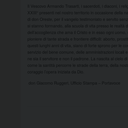
Il Vescovo Armando Trasarti, i sacerdoti, i diaconi, i reli
XXIII° presenti nel nostro territorio in occasione della 
di don Oreste, per il vangelo testimoniato e servito senza
si stanno formando, alla scuola di vita presso le realtà 
dell’accoglienza che ama il Cristo e in esso ogni uomo, 
pioniere di tante strada e frontiere difficili: aborto, pros
questi lunghi anni di vita, siano di forte sprono per le 
servizio del bene comune, delle amministrazioni locali e 
ne sia il servitore e non il padrone. La nascita al cielo 
come la santità percorre le strade della terra, della nos
coraggio l’opera iniziata da Dio.
don Giacomo Ruggeri, Ufficio Stampa – Portavoce