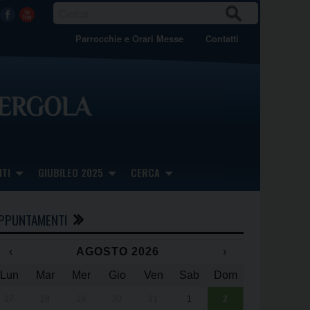
CER
Facebook
Youtube
CA
Parrocchie e Orari Messe
Contatti
TI
GIUBILEO 2025
CERCA
PPUNTAMENTI
‹
AGOSTO 2026
›
Lun
Mar
Mer
Gio
Ven
Sab
Dom
x
x
27
28
29
30
31
1
2
Una giornata 
25° anniversa