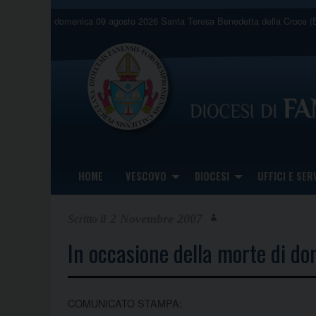
Skip
domenica 09 agosto 2026
Santa Teresa Benedetta della Croce (E
to
content
HOME
VESCOVO
DIOCESI
UFFICI E SERV
2 Novembre 2007
In occasione della morte di do
COMUNICATO STAMPA: