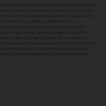
giosi e i fedeli laici tutti si stringono alle Comunità Papa Giovanni
nascita al cielo di don Oreste Benzi. Ringraziamo Dio per il dono
 riserve. Molti giovani e adulti in questi anni si sono formati, e
da lui fondate. E’ una scuola, quella del Vangelo e
senza distinzioni. Don Oreste è stato anche un apripista e
tituzione, droga, carcere. I passi da lui segnati, e percorsi in
coscienze di ogni uomo, specie di coloro che sono preposti al
strutture sanitarie. Il bene della vita è bene di Dio ed ogni uomo
di don Oreste nel giorno di Tutti i Santi è un segno evidente di
tra terra, responsabilizzandoci nel far proseguire con fede e