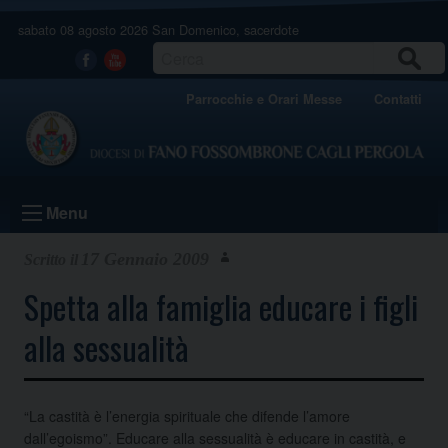
Skip
sabato 08 agosto 2026
San Domenico, sacerdote
to
content
CERCA
Facebook
Youtube
Parrocchie e Orari Messe
Contatti
Menu
17 Gennaio 2009
Spetta alla famiglia educare i figli
alla sessualità
“La castità è l’energia spirituale che difende l’amore
dall’egoismo”. Educare alla sessualità è educare in castità, e