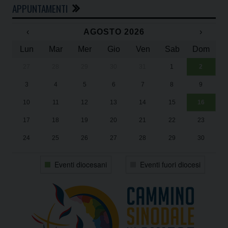
APPUNTAMENTI
‹
AGOSTO 2026
›
Lun
Mar
Mer
Gio
Ven
Sab
Dom
27
28
29
30
31
1
2
Un
25
3
4
5
6
7
8
9
1
Sa
10
11
12
13
14
15
16
17
18
19
20
21
22
23
24
25
26
27
28
29
30
31
1
2
3
4
5
6
Eventi diocesani
Eventi fuori diocesi