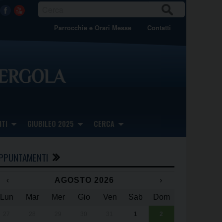
CER
Facebook
Youtube
CA
Parrocchie e Orari Messe
Contatti
TI
GIUBILEO 2025
CERCA
PPUNTAMENTI
‹
AGOSTO 2026
›
Lun
Mar
Mer
Gio
Ven
Sab
Dom
x
x
27
28
29
30
31
1
2
Una giornata 
25° anniversa