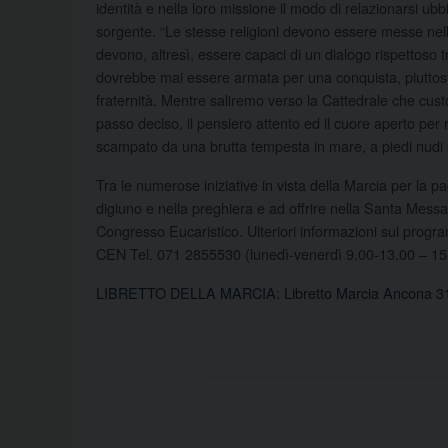
identità e nella loro missione il modo di relazionarsi u
sorgente. “Le stesse religioni devono essere messe nella
devono, altresì, essere capaci di un dialogo rispettoso t
dovrebbe mai essere armata per una conquista, piuttosto
fraternità. Mentre saliremo verso la Cattedrale che custo
passo deciso, il pensiero attento ed il cuore aperto pe
scampato da una brutta tempesta in mare, a piedi nud
Tra le numerose iniziative in vista della Marcia per la pa
digiuno e nella preghiera e ad offrire nella Santa Messa
Congresso Eucaristico. Ulteriori informazioni sul progr
CEN Tel. 071 2855530 (lunedì-venerdì 9.00-13.00 – 1
LIBRETTO DELLA MARCIA:
Libretto Marcia Ancona 3