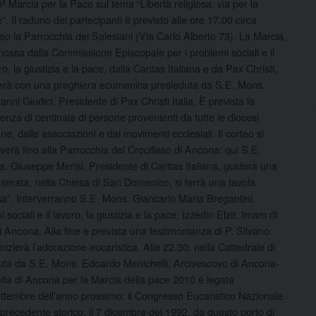
3ª Marcia per la Pace sul tema “Libertà religiosa, via per la
”. Il raduno dei partecipanti è previsto alle ore 17.00 circa
so la Parrocchia dei Salesiani (Via Carlo Alberto 73). La Marcia,
ossa dalla Commissione Episcopale per i problemi sociali e
il
ro, la giustizia e la pace, dalla Caritas Italiana e da Pax Christi,
ierà con una preghiera ecumenica presieduta da S.E. Mons.
anni Giudici, Presidente di Pax Christi Italia. È prevista la
enza di centinaia di persone provenienti da tutte le diocesi
iane, dalle associazioni e dai movimenti ecclesiali. Il corteo si
erà fino alla Parrocchia del Crocifisso di Ancona: qui S.E.
. Giuseppe Merisi, Presidente di Caritas Italiana, guiderà una
 In serata, nella Chiesa di San Domenico, si terrà una tavola
iosa”. Interverranno S.E. Mons. Giancarlo Maria Bregantini,
ciali e il lavoro, la giustizia e la pace; Izzedin Elzir, Imam di
 Ancona. Alla fine è prevista una testimonianza di P. Silvano
izierà l’adorazione eucaristica. Alle 22.30, nella Cattedrale di
eduta da S.E. Mons. Edoardo Menichelli, Arcivescovo di Ancona-
lta di Ancona per la Marcia della pace 2010 è legata
ettembre dell’anno prossimo: il Congresso Eucaristico Nazionale.
 precedente storico: il 7 dicembre del 1992, da questo porto di