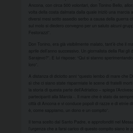
Ancona, con circa 500 volontari, don Tonino Bello, allora
volta della costa dalmata dalla quale iniziò una marcia a
diversi mesi sotto assedio serbo a causa della guerra civ
sul molo si diedero convegno per un saluto alcuni gruppi
Festorazzi”.
Don Tonino, era già visibilmente malato, tant’è che il ma
aprile dell’anno successivo. Un giornalista della Rai gli
Sarajevo?”. E lui rispose: “Qui si stanno sperimentando g
loro”.
A distanza di diciotto anni “questo lembo di mare che Dio
sì che ci siano state risparmiate le scene di fratelli mort
la storia di questa parte dell’Adriatico – spiega l’Arcive
partecipanti alla Marcia -. Il mare che è stato da sempr
città di Ancona e vi conduce popoli di razze e di etnìe
è, come sappiamo, un dono e un compito”.
Il tema scelto dal Santo Padre, e approfonditi nel Messa
l’urgenza che a farsi carico di questo compito siano le g