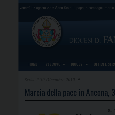
Skip
venerdì 07 agosto 2026
Santi Sisto II, papa, e compagni, martiri
to
content
HOME
VESCOVO
DIOCESI
UFFICI E SERV
30 Dicembre 2010
Marcia della pace in Ancona, 3
Sarà