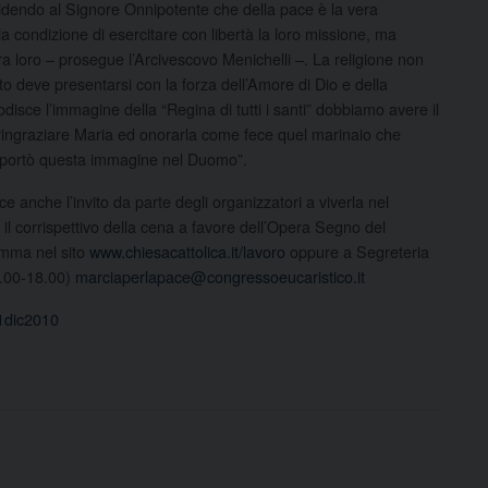
bbidendo al Signore Onnipotente che della pace è la vera
 condizione di esercitare con libertà la loro missione, ma
ra loro – prosegue l’Arcivescovo Menichelli –. La religione non
 deve presentarsi con la forza dell’Amore di Dio e della
disce l’immagine della “Regina di tutti i santi” dobbiamo avere il
r ringraziare Maria ed onorarla come fece quel marinaio che
i portò questa immagine nel Duomo”.
ce anche l’invito da parte degli organizzatori a viverla nel
 il corrispettivo della cena a favore dell’Opera Segno del
amma nel sito
www.chiesacattolica.it/lavoro
oppure a Segreteria
5.00-18.00)
marciaperlapace@congressoeucaristico.it
1dic2010