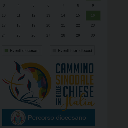
3
4
5
6
7
8
9
alle
Luca Santini
13:00
10
11
12
13
14
15
16
17
18
19
20
21
22
23
24
25
26
27
28
29
30
31
1
2
3
4
5
6
Eventi diocesani
Eventi fuori diocesi