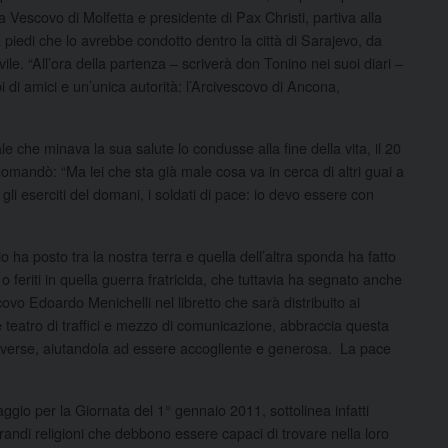
 Vescovo di Molfetta e presidente di Pax Christi, partiva alla
 piedi che lo avrebbe condotto dentro la città di Sarajevo, da
ile. “All’ora della partenza – scriverà don Tonino nei suoi diari –
 di amici e un’unica autorità: l’Arcivescovo di Ancona,
le che minava la sua salute lo condusse alla fine della vita, il 20
 domandò: “Ma lei che sta già male cosa va in cerca di altri guai a
li eserciti del domani, i soldati di pace: io devo essere con
 ha posto tra la nostra terra e quella dell’altra sponda ha fatto
i o feriti in quella guerra fratricida, che tuttavia ha segnato anche
scovo Edoardo Menichelli nel libretto che sarà distribuito ai
e teatro di traffici e mezzo di comunicazione, abbraccia questa
 diverse, aiutandola ad essere accogliente e generosa. La pace
ggio per la Giornata del 1° gennaio 2011, sottolinea infatti
randi religioni che debbono essere capaci di trovare nella loro