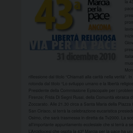
la 4
pace
pres
prom
lavo
iniz
Giov
pres
ital
muov
Mons
riflessione dal titolo “Chiamati alla carità nella verità”.
rotonda dal titolo “Lo sviluppo umano e la libertà relig
Presidente della Commissione Episcopale per i problemi so
Firenze; Frida Di Segni Russi, della Comunità ebraica di
Zoccarato. Alle 21.30 circa a Santa Maria della Piazza in
San Ciriaco, si terrà la celebrazione eucaristica presi
Osimo, che sarà trasmessa in diretta da Tv2000. La sce
all’importante appuntamento ecclesiale che si terrà a s
L’Arcidiocesi che ospita la 43ª Marcia per la pace ha un