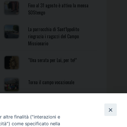
Fino al 31 agosto è attiva la mensa
SOStengo
La parrocchia di Sant’Ippolito
ringrazia i ragazzi del Campo
Missionario
“Una serata per Lui, per te!”
Torna il campo vocazionale
Torna il Campo Missionario
Diocesano
altre finalità ("interazioni e
cità") come specificato nella