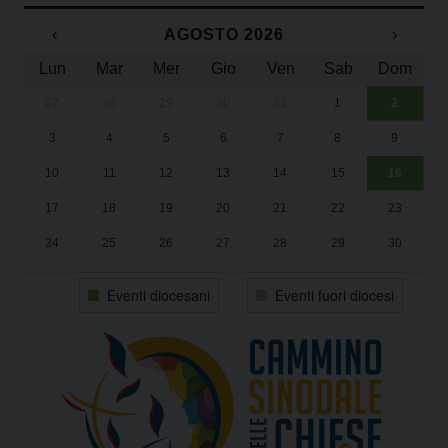
‹
AGOSTO 2026
›
Lun
Mar
Mer
Gio
Ven
Sab
Dom
27
28
29
30
31
1
2
Un
25
3
4
5
6
7
8
9
1
Sa
10
11
12
13
14
15
16
17
18
19
20
21
22
23
24
25
26
27
28
29
30
31
1
2
3
4
5
6
Eventi diocesani
Eventi fuori diocesi