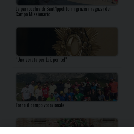
La parrocchia di Sant’Ippolito ringrazia i ragazzi del
Campo Missionario
“Una serata per Lui, per te!”
Torna il campo vocazionale