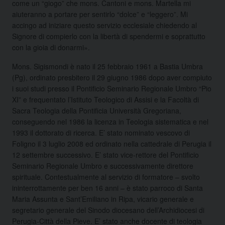
come un “giogo” che mons. Cantoni e mons. Martella mi
aiuteranno a portare per sentirlo “dolce” e “leggero”. Mi
accingo ad iniziare questo servizio ecclesiale chiedendo al
Signore di compierlo con la libertà di spendermi e soprattutto
con la gioia di donarmi».
Mons. Sigismondi è nato il 25 febbraio 1961 a Bastia Umbra
(Pg), ordinato presbitero il 29 giugno 1986 dopo aver compiuto
i suoi studi presso il Pontificio Seminario Regionale Umbro “Pio
XI” e frequentato l’Istituto Teologico di Assisi e la Facoltà di
Sacra Teologia della Pontificia Università Gregoriana,
conseguendo nel 1986 la licenza in Teologia sistematica e nel
1993 il dottorato di ricerca. E’ stato nominato vescovo di
Foligno il 3 luglio 2008 ed ordinato nella cattedrale di Perugia il
12 settembre successivo. E’ stato vice-rettore del Pontificio
Seminario Regionale Umbro e successivamente direttore
spirituale. Contestualmente al servizio di formatore – svolto
ininterrottamente per ben 16 anni – è stato parroco di Santa
Maria Assunta e Sant’Emiliano in Ripa, vicario generale e
segretario generale del Sinodo diocesano dell’Archidiocesi di
Perugia-Città della Pieve. E’ stato anche docente di teologia