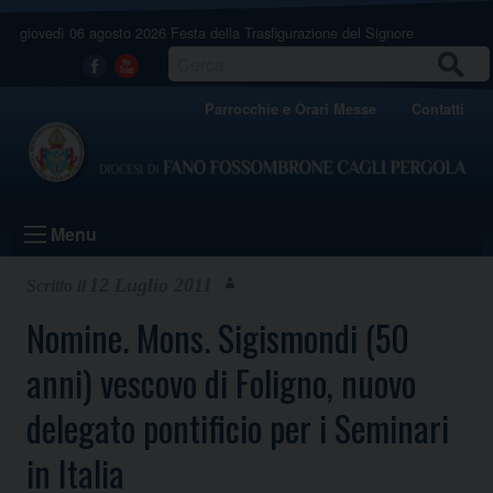
Skip
giovedì 06 agosto 2026
Festa della Trasfigurazione del Signore
to
content
CERCA
Facebook
Youtube
Parrocchie e Orari Messe
Contatti
Menu
12 Luglio 2011
Nomine. Mons. Sigismondi (50
anni) vescovo di Foligno, nuovo
delegato pontificio per i Seminari
in Italia