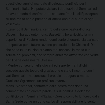
questi dieci anni di mandato di delegato pontificio per i
Seminari d’Italia. Ho potuto visitare i due terzi dei Seminari ed
ho avuto modo di confrontarmi con tanti fratelli nell’Episcopato
su una realtà che è primaria all’attenzione e al cuore di ogni
Vescovo».
«Essendo il Seminario al centro delle cure pastorali di ogni
Diocesi – ha aggiunto mons. Bassetti –, ho arricchito la mia
esperienza di Pastore rendendomi conto di quanto sia carica di
prospettive per il futuro l’azione pastorale delle Chiese di Dio
che sono in Italia. Non ci siamo mai nascosti la realtà e la
serietà dei problemi, che sempre abbiamo affrontato con verità
per il bene delle nostre Chiese».
«Mentre consegno nelle giovani ed esperte mani di chi mi
succede questo tesoro di grazia, che è stato l’incontro con i
vari Seminari – ha concluso il presule –, auguro a mons.
Gualtiero Sigismondi un proficuo lavoro».
Mons. Sigismondi, contattato dalla nostra redazione, ha
commentato con queste parole la sua nomina a delegato
pontificio per i Seminari d’Italia: «Questo compito lo ricevo dalla
Santa Sede come un dono carico di responsabilità e lo sento