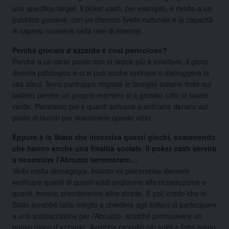
uno specifico target. Il poker cash, per esempio, è rivolto a un
pubblico giovane, con un discreto livello culturale e la capacità
di sapersi muovere nella rete di Internet.
Perché giocare d’azzardo è così pericoloso?
Perché a un certo punto non si riesce più a smettere, il gioco
diventa patologico e ci si può anche rovinare e distruggere la
vita altrui. Sono purtroppo migliaia le famiglie italiane finite sul
lastrico perché un proprio membro si è giocato tutto al tavolo
verde. Pensiamo poi a quanti arrivano a sottrarre denaro sul
posto di lavoro per mantenere questo vizio.
Eppure è lo Stato che incentiva questi giochi, sostenendo
che hanno anche una finalità sociale. Il poker cash servirà
a ricostruire l’Abruzzo terremotato…
Vedo molta demagogia. Intanto mi piacerebbe davvero
verificare quanti di questi soldi andranno alla ricostruzione e
quanti, invece, prenderanno altre strade. E poi, credo che lo
Stato avrebbe fatto meglio a chiedere agli italiani di partecipare
a una sottoscrizione per l’Abruzzo, anziché promuovere un
nuovo gioco d’azzardo. Avrebbe raccolto più soldi e fatto meno