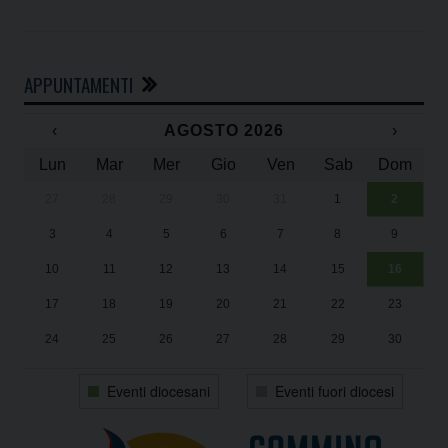
APPUNTAMENTI
‹
AGOSTO 2026
›
Lun
Mar
Mer
Gio
Ven
Sab
Dom
27
28
29
30
31
1
2
Un
25
3
4
5
6
7
8
9
1
Sa
10
11
12
13
14
15
16
17
18
19
20
21
22
23
24
25
26
27
28
29
30
31
1
2
3
4
5
6
Eventi diocesani
Eventi fuori diocesi