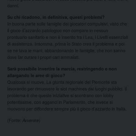
danni.
Su chi ricadono, in definitiva, questi problemi?
In buona parte sulle famiglie dei giocatori compulsivi, visto che
il gioco d’azzardo patologico non compare in nessun
prontuario sanitario e non è inserito tra i Lea, i Livelli essenziali
di assistenza. Insomma, prima lo Stato crea il problema e poi
se ne lava le mani, abbandonando le famiglie, che non sanno
dove far curare i propri cari ammalati.
Sarà possibile invertire la marcia, restringendo e non
allargando le aree di gioco?
Qualcosa si muove. La giunta regionale del Piemonte sta
lavorando per rimuovere le slot machines dai luoghi pubblici. Il
problema è che queste iniziative si scontrano con lobby
potentissime, con agganci in Parlamento, che invece si
muovono per diffondere sempre più il gioco d’azzardo in Italia.
(Fonte:
Avvenire
)