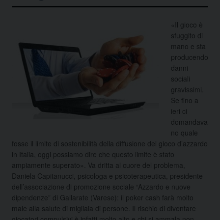
«Il gioco è
sfuggito di
mano e sta
producendo
danni
sociali
gravissimi.
Se fino a
ieri ci
domandava
no quale
fosse il limite di sostenibilità della diffusione del gioco d’azzardo
in Italia, oggi possiamo dire che questo limite è stato
ampiamente superato». Va dritta al cuore del problema,
Daniela Capitanucci, psicologa e psicoterapeutica, presidente
dell’associazione di promozione sociale “Azzardo e nuove
dipendenze” di Gallarate (Varese): il poker cash farà molto
male alla salute di migliaia di persone. Il rischio di diventare
giocatori compulsivi è infatti molto alto e chi si ammala non