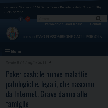
Skip
domenica 09 agosto 2026
Santa Teresa Benedetta della Croce (Edith)
to
Stein, vergine
content
CERCA
Facebook
Youtube
Parrocchie e Orari Messe
Contatti
Menu
23 Luglio 2011
Poker cash: le nuove malattie
patologiche, legali, che nascono
da Internet. Grave danno alle
famiglie