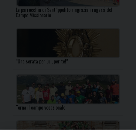
La parrocchia di Sant’Ippolito ringrazia i ragazzi del
Campo Missionario
“Una serata per Lui, per te!”
Torna il campo vocazionale