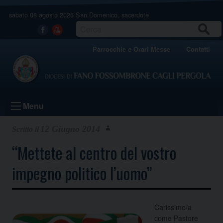
Skip
sabato 08 agosto 2026
San Domenico, sacerdote
to
content
CERCA
Facebook
Youtube
Parrocchie e Orari Messe
Contatti
Menu
12 Giugno 2014
“Mettete al centro del vostro
impegno politico l’uomo”
Carissimo/a
come Pastore