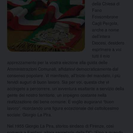
della Chiesa di
Fano
Fossombrone
Cagli Pergola,
anche a nome
dell’intera
Diocesi, desidero
esprimere a voi
tutti il mio
apprezzamento per la vostra elezione alla guida delle
Amministrazioni Comunali, affidatevi democraticamente dal
consenso popolare. Vi manifesto, all’inizio del mandato, i più
fervidi auguri di buon lavoro. Sia per voi, questa che vi
accingete a percorrere, un’avventura esaltante a servizio della
gente del nostro territorio, un impegno costante nella
realizzazione del bene comune. E voglio augurarvi “buon
lavoro”, ricordando una figura eccezionale del cattolicesimo
sociale: Giorgio La Pira.
Nel 1955 Giorgio La Pira, storico sindaco di Firenze, così
scriveva a Fanfani, allora segretario della DC: “Fino a quando