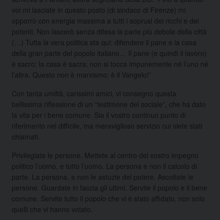
voi mi lasciate in questo posto (di sindaco di Firenze) mi
opporrò con energia massima a tutti i soprusi dei ricchi e dei
potenti. Non lascerò senza difesa la parte più debole della città
(…) Tutta la vera politica sta qui: difendere il pane e la casa
della gran parte del popolo italiano… Il pane (e quindi il lavoro)
è sacro; la casa è sacra; non si tocca impunemente né l’uno né
l’altra. Questo non è marxismo: è il Vangelo!”
Con tanta umiltà, carissimi amici, vi consegno questa
bellissima riflessione di un “testimone del sociale”, che ha dato
la vita per i bene comune. Sia il vostro continuo punto di
riferimento nel difficile, ma meraviglioso servizio cui siete stati
chiamati.
Privilegiate le persone. Mettete al centro del vostro impegno
politico l’uomo, e tutto l’uomo. La persona e non il calcolo di
parte. La persona, e non le astuzie del potere. Ascoltate le
persone. Guardate in faccia gli ultimi. Servite il popolo e il bene
comune. Servite tutto il popolo che vi è stato affidato, non solo
quelli che vi hanno votato.