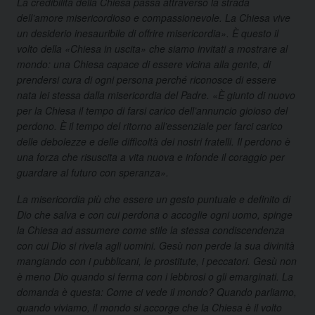
La credibilità della Chiesa passa attraverso la strada
dell’amore misericordioso e compassionevole. La Chiesa vive
un desiderio inesauribile di offrire misericordia». È questo il
volto della «Chiesa in uscita» che siamo invitati a mostrare al
mondo: una Chiesa capace di essere vicina alla gente, di
prendersi cura di ogni persona perché riconosce di essere
nata lei stessa dalla misericordia del Padre. «È giunto di nuovo
per la Chiesa il tempo di farsi carico dell’annuncio gioioso del
perdono. È il tempo del ritorno all’essenziale per farci carico
delle debolezze e delle difficoltà dei nostri fratelli. Il perdono è
una forza che risuscita a vita nuova e infonde il coraggio per
guardare al futuro con speranza».
La misericordia più che essere un gesto puntuale e definito di
Dio che salva e con cui perdona o accoglie ogni uomo, spinge
la Chiesa ad assumere come stile la stessa condiscendenza
con cui Dio si rivela agli uomini. Gesù non perde la sua divinità
mangiando con i pubblicani, le prostitute, i peccatori. Gesù non
è meno Dio quando si ferma con i lebbrosi o gli emarginati. La
domanda è questa: Come ci vede il mondo? Quando parliamo,
quando viviamo, il mondo si accorge che la Chiesa è il volto