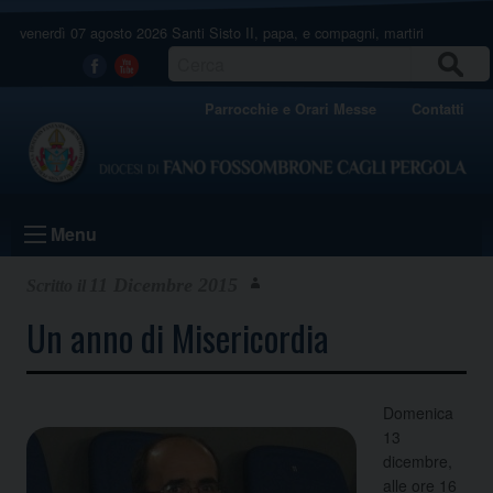
Skip
venerdì 07 agosto 2026
Santi Sisto II, papa, e compagni, martiri
to
content
CERCA
Facebook
Youtube
Parrocchie e Orari Messe
Contatti
Menu
11 Dicembre 2015
Un anno di Misericordia
Domenica
13
dicembre,
alle ore 16