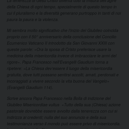
La tenerezza di Gesù Cristo diventa così la misura dell’agire
della Chiesa di ogni tempo, specialmente di questo tempo in
cui il pluralismo e la diversità generano purtroppo in tanti di noi
paura la paura e la violenza.
Mi sembra molto significativo che l’inizio del Giubileo coincida
proprio con il 50° anniversario della conclusione del Concilio
Ecumenico Vaticano II introdotto da San Giovanni XXIII con
queste parole: «Ora la sposa di Cristo preferisce usare la
medicina della misericordia invece di imbracciare le armi del
rigore». Papa Francesco nell’Evangelli Gaudium torna a
ripetere: «La Chiesa dev’essere il luogo della misericordia
gratuita, dove tutti possano sentirsi accolti, amati, perdonati e
incoraggiati a vivere secondo la vita buona del Vangelo»
(Evangelii Gaudium 114).
Scrive ancora Papa Francesco nella Bolla di indizione del
Giubileo Misericordiae vultus «Tutto della sua (Chiesa) azione
pastorale dovrebbe essere avvolto dalla tenerezza con cui si
indirizza ai credenti; nulla del suo annuncio e della sua
testimonianza verso il mondo può essere privo di misericordia.