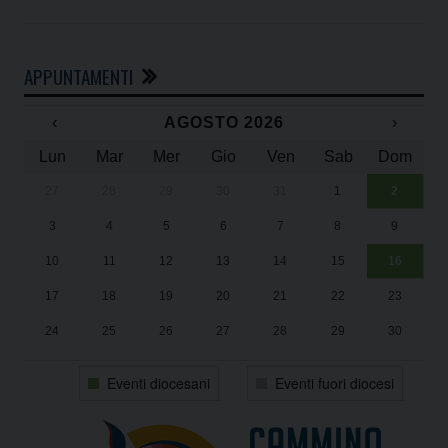
APPUNTAMENTI
‹
AGOSTO 2026
›
Lun
Mar
Mer
Gio
Ven
Sab
Dom
27
28
29
30
31
1
2
Un
25
3
4
5
6
7
8
9
1
Sa
10
11
12
13
14
15
16
17
18
19
20
21
22
23
24
25
26
27
28
29
30
31
1
2
3
4
5
6
Eventi diocesani
Eventi fuori diocesi