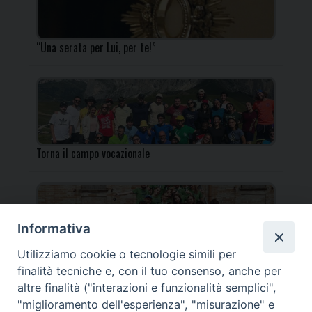
“Una serata per Lui, per te!”
Torna il campo vocazionale
Informativa
Utilizziamo cookie o tecnologie simili per
Torna il Campo Missionario Diocesano
finalità tecniche e, con il tuo consenso, anche per
altre finalità ("interazioni e funzionalità semplici",
"miglioramento dell'esperienza", "misurazione" e