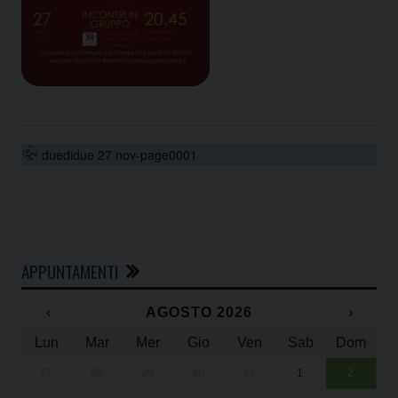
duedidue 27 nov-page0001
APPUNTAMENTI
‹
AGOSTO 2026
›
Lun
Mar
Mer
Gio
Ven
Sab
Dom
27
28
29
30
31
1
2
Un
25