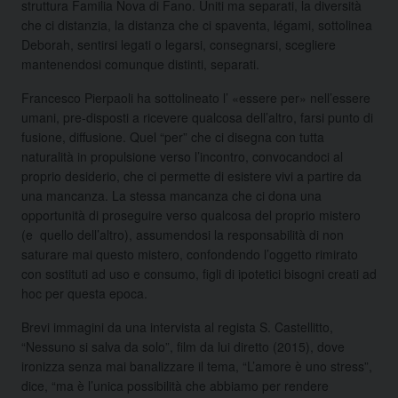
struttura Familia Nova di Fano. Uniti ma separati, la diversità
che ci distanzia, la distanza che ci spaventa, légami, sottolinea
Deborah, sentirsi legati o legarsi, consegnarsi, scegliere
mantenendosi comunque distinti, separati.
Francesco Pierpaoli ha sottolineato l’ «essere per» nell’essere
umani, pre-disposti a ricevere qualcosa dell’altro, farsi punto di
fusione, diffusione. Quel “per” che ci disegna con tutta
naturalità in propulsione verso l’incontro, convocandoci al
proprio desiderio, che ci permette di esistere vivi a partire da
una mancanza. La stessa mancanza che ci dona una
opportunità di proseguire verso qualcosa del proprio mistero
(e quello dell’altro), assumendosi la responsabilità di non
saturare mai questo mistero, confondendo l’oggetto rimirato
con sostituti ad uso e consumo, figli di ipotetici bisogni creati ad
hoc per questa epoca.
Brevi immagini da una intervista al regista S. Castellitto,
“Nessuno si salva da solo”, film da lui diretto (2015), dove
ironizza senza mai banalizzare il tema, “L’amore è uno stress”,
dice, “ma è l’unica possibilità che abbiamo per rendere