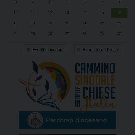
3
4
5
6
7
8
9
1
Sa
10
11
12
13
14
15
16
17
18
19
20
21
22
23
24
25
26
27
28
29
30
31
1
2
3
4
5
6
Eventi diocesani
Eventi fuori diocesi