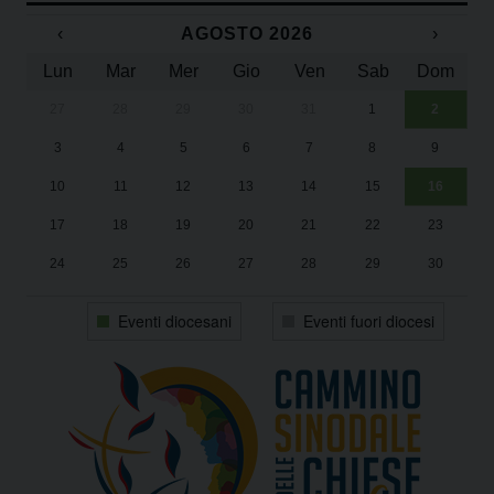
‹
AGOSTO 2026
›
Lun
Mar
Mer
Gio
Ven
Sab
Dom
27
28
29
30
31
1
2
Un
25
3
4
5
6
7
8
9
1
Sa
10
11
12
13
14
15
16
17
18
19
20
21
22
23
24
25
26
27
28
29
30
31
1
2
3
4
5
6
Eventi diocesani
Eventi fuori diocesi