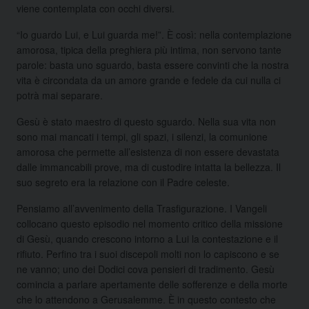
viene contemplata con occhi diversi.
“Io guardo Lui, e Lui guarda me!”. È così: nella contemplazione
amorosa, tipica della preghiera più intima, non servono tante
parole: basta uno sguardo, basta essere convinti che la nostra
vita è circondata da un amore grande e fedele da cui nulla ci
potrà mai separare.
Gesù è stato maestro di questo sguardo. Nella sua vita non
sono mai mancati i tempi, gli spazi, i silenzi, la comunione
amorosa che permette all’esistenza di non essere devastata
dalle immancabili prove, ma di custodire intatta la bellezza. Il
suo segreto era la relazione con il Padre celeste.
Pensiamo all’avvenimento della Trasfigurazione. I Vangeli
collocano questo episodio nel momento critico della missione
di Gesù, quando crescono intorno a Lui la contestazione e il
rifiuto. Perfino tra i suoi discepoli molti non lo capiscono e se
ne vanno; uno dei Dodici cova pensieri di tradimento. Gesù
comincia a parlare apertamente delle sofferenze e della morte
che lo attendono a Gerusalemme. È in questo contesto che