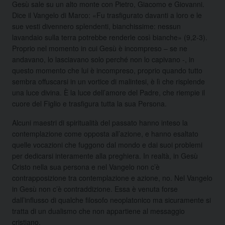
Gesù sale su un alto monte con Pietro, Giacomo e Giovanni.
Dice il Vangelo di Marco: «Fu trasfigurato davanti a loro e le
sue vesti divennero splendenti, bianchissime: nessun
lavandaio sulla terra potrebbe renderle così bianche» (9,2-3).
Proprio nel momento in cui Gesù è incompreso – se ne
andavano, lo lasciavano solo perché non lo capivano -, in
questo momento che lui è incompreso, proprio quando tutto
sembra offuscarsi in un vortice di malintesi, è lì che risplende
una luce divina. È la luce dell’amore del Padre, che riempie il
cuore del Figlio e trasfigura tutta la sua Persona.
Alcuni maestri di spiritualità del passato hanno inteso la
contemplazione come opposta all’azione, e hanno esaltato
quelle vocazioni che fuggono dal mondo e dai suoi problemi
per dedicarsi interamente alla preghiera. In realtà, in Gesù
Cristo nella sua persona e nel Vangelo non c’è
contrapposizione tra contemplazione e azione, no. Nel Vangelo
in Gesù non c’è contraddizione. Essa è venuta forse
dall’influsso di qualche filosofo neoplatonico ma sicuramente si
tratta di un dualismo che non appartiene al messaggio
cristiano.