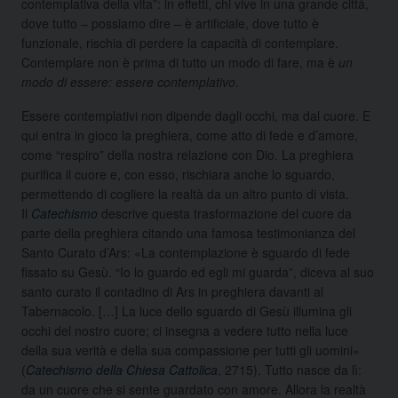
contemplativa della vita”: in effetti, chi vive in una grande città,
dove tutto – possiamo dire – è artificiale, dove tutto è
funzionale, rischia di perdere la capacità di contemplare.
Contemplare non è prima di tutto un modo di fare, ma è
un
modo di essere: essere contemplativo
.
Essere contemplativi non dipende dagli occhi, ma dal cuore. E
qui entra in gioco la preghiera, come atto di fede e d’amore,
come “respiro” della nostra relazione con Dio. La preghiera
purifica il cuore e, con esso, rischiara anche lo sguardo,
permettendo di cogliere la realtà da un altro punto di vista.
Il
Catechismo
descrive questa trasformazione del cuore da
parte della preghiera citando una famosa testimonianza del
Santo Curato d’Ars: «La contemplazione è sguardo di fede
fissato su Gesù. “Io lo guardo ed egli mi guarda”, diceva al suo
santo curato il contadino di Ars in preghiera davanti al
Tabernacolo. […] La luce dello sguardo di Gesù illumina gli
occhi del nostro cuore; ci insegna a vedere tutto nella luce
della sua verità e della sua compassione per tutti gli uomini»
(
Catechismo della Chiesa Cattolica
, 2715). Tutto nasce da lì:
da un cuore che si sente guardato con amore. Allora la realtà