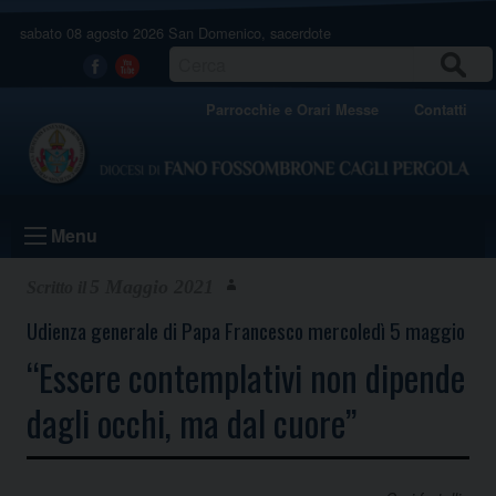
Skip
sabato 08 agosto 2026
San Domenico, sacerdote
to
content
CERCA
Facebook
Youtube
Parrocchie e Orari Messe
Contatti
Menu
5 Maggio 2021
Udienza generale di Papa Francesco mercoledì 5 maggio
“Essere contemplativi non dipende
dagli occhi, ma dal cuore”